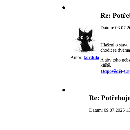
Re: Potře
Datum: 03.07.2
Hlašeni o stavu
chodit se dvěma 
Autor:
kordula
A aby toho neby
kliště.
Odpovědět
•
Cit
Re: Potřebuje
Datum: 09.07.2025 1