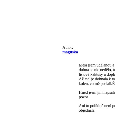
Autor:
maguska
Měla jsem udělanou a
dubna se nic nedělo, t
listové kaktusy a dopla
Až teď je dohnala k to
kolen, co mě poslali.Ř
Hned jsem jim napsala 
pozor.
Ani to pořádně není pop
objednala.