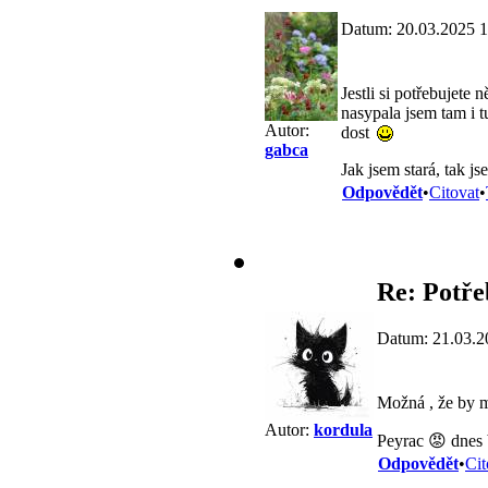
Datum: 20.03.2025 1
Jestli si potřebujete
nasypala jsem tam i t
Autor:
dost
gabca
Jak jsem stará, tak j
Odpovědět
•
Citovat
•
Re: Potře
Datum: 21.03.2
Možná , že by m
Autor:
kordula
Peyrac 😡 dnes 
Odpovědět
•
Cit