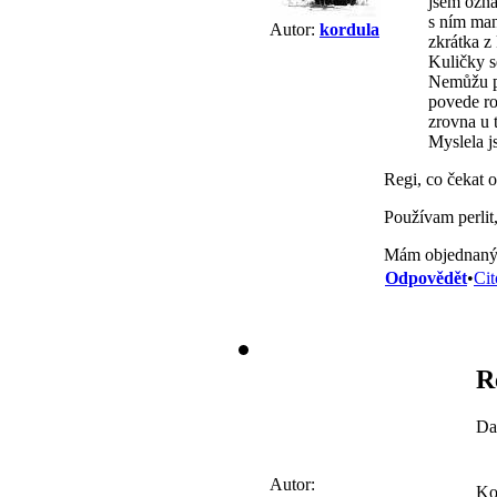
jsem ozná
s ním man
Autor:
kordula
zkrátka z
Kuličky s
Nemůžu po
povede ro
zrovna u 
Myslela j
Regi, co čekat 
Používam perlit,
Mám objednaný 
Odpovědět
•
Cit
R
Da
Autor:
Kor