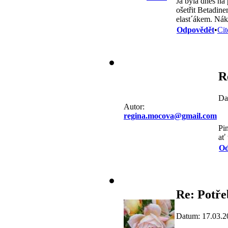
Já byla dnes na 
ošetřit Betadine
elast´ákem. Náku
Odpovědět
•
Cit
R
Da
Autor:
regina.mocova@gmail.com
Pi
ať
Od
Re: Potře
Datum: 17.03.2