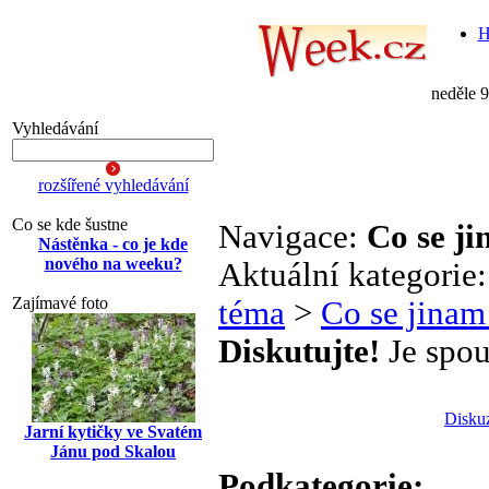
H
neděle 
Vyhledávání
rozšířené vyhledávání
Co se kde šustne
Navigace:
Co se j
Nástěnka - co je kde
nového na weeku?
Aktuální kategorie
Zajímavé foto
téma
>
Co se jinam
Diskutujte!
Je spou
Disku
Jarní kytičky ve Svatém
Jánu pod Skalou
Podkategorie: