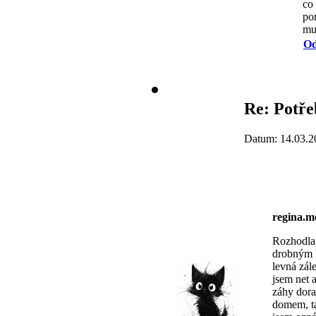
co
po
mu
Od
Re: Potře
Datum: 14.03.2
regina.
Rozhodla 
drobným k
levná zál
jsem net 
záhy dora
domem, ta