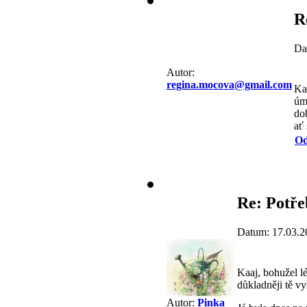
R
Da
Autor:
regina.mocova@gmail.com
Ka
úm
do
ať 
Od
Re: Potře
Datum: 17.03.2
Kaaj, bohužel lé
důkladněji tě vy
Autor:
Pinka