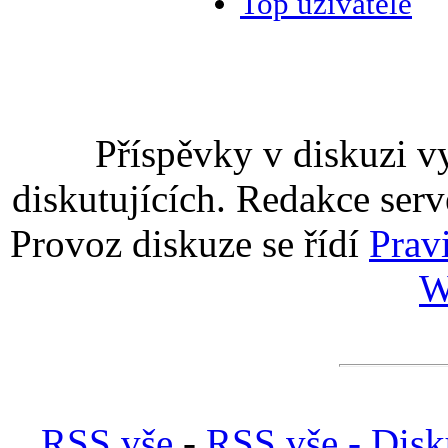
Top uživatelé
Příspěvky v diskuzi v
diskutujících. Redakce serv
Provoz diskuze se řídí
Prav
W
RSS vše
-
RSS vše - Disk