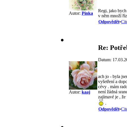
Regi, jako bych
Autor:
Pinka
v něm množí říz
Odpovědět
•
Cit
Re: Potře
Datum: 17.03.2
ach jo - byla js
vyšetření a dopo
cévy . mám rados
není žádná srand
Autor:
kaaj
zajímavé je , že
.
Odpovědět
•
Cit