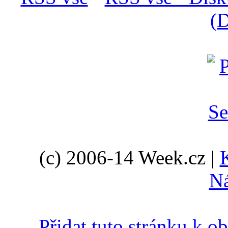
(D
(c) 2006-14 Week.cz |
N
Přidat tuto stránku k 