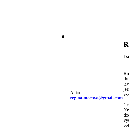
R
Da
Ro
dr
le
js
Autor:
vs
regina.mocova@gmail.com
si
Cel
Ne
do
vy
ve