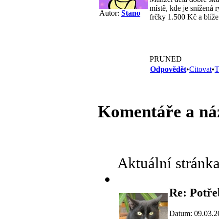
místě, kde je snížená
Autor:
Stano
frčky 1.500 Kč a blíže
PRUNED
Odpovědět
•
Citovat
•
T
Komentáře a ná
Aktuální stránk
Re: Potře
Datum: 09.03.2