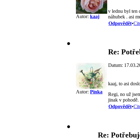
v lednu byl ten 
Autor:
kaaj
náhubek . asi m
Odpovědět
•
Cit
Re: Potře
Datum: 17.03.2
kaaj, to asi dosl
Autor:
Pinka
Regi, no už jsem
jinak v pohodě.
Odpovědět
•
Cit
Re: Potřebuje