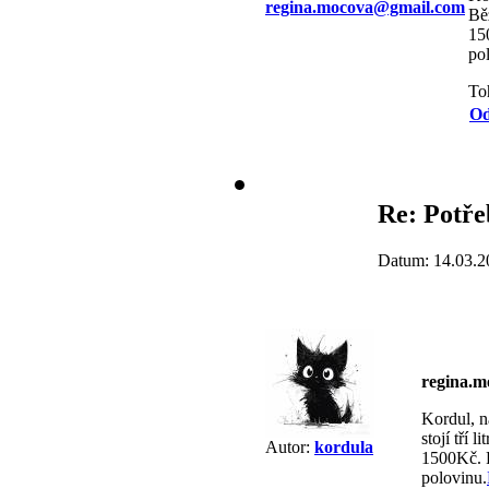
regina.mocova@gmail.com
Bě
15
po
To
Od
Re: Potře
Datum: 14.03.2
regina.
Kordul, n
stojí tří
Autor:
kordula
1500Kč. P
polovinu.