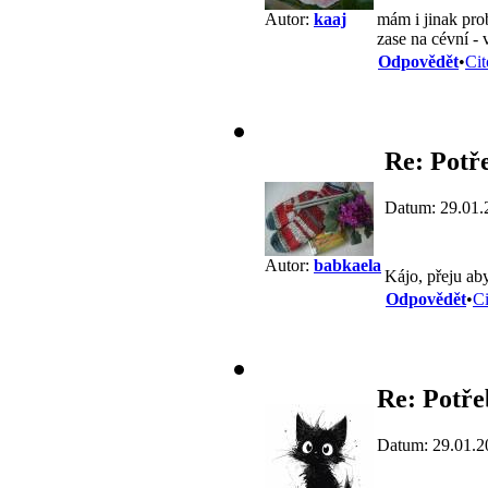
mám i jinak prob
Autor:
kaaj
zase na cévní - v
Odpovědět
•
Cit
Re: Potře
Datum: 29.01.
Autor:
babkaela
Kájo, přeju ab
Odpovědět
•
Ci
Re: Potře
Datum: 29.01.2