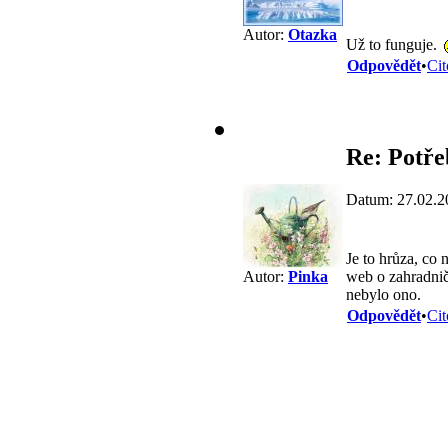
Autor:
Otazka
Už to funguje.
Odpovědět
•
Cit
Re: Potře
Datum: 27.02.2
Je to hrůza, co 
web o zahradniče
Autor:
Pinka
nebylo ono.
Odpovědět
•
Cit