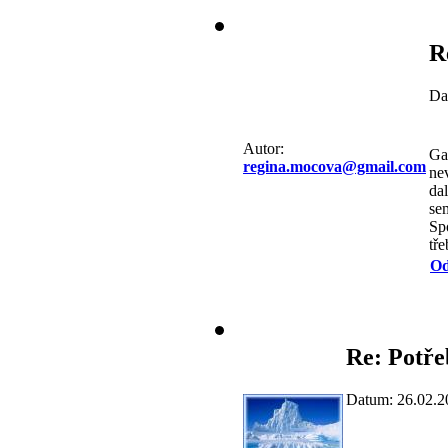
R
Da
Autor:
Ga
regina.mocova@gmail.com
ne
dal
se
Sp
tř
Od
Re: Potře
Datum: 26.02.2