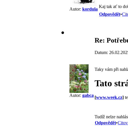
Kaj tak ať to d
Autor:
kordula
Odpovědět
•
Cit
Re: Potřebu
Datum: 26.02.202
Taky vám při nahl
Tato str
Autor:
gabca
[
www.week.cz
]
te
Tudíž nelze nahlás
Odpovědět
•
Citov