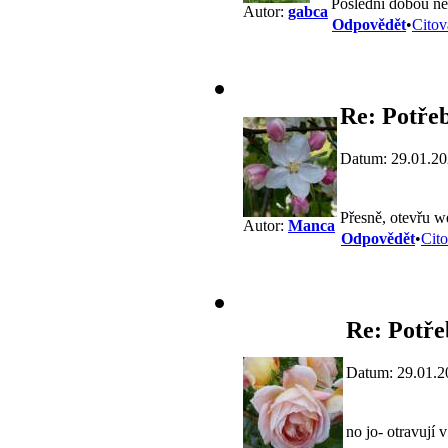
Poslední dobou ne
Autor:
gabca
Odpovědět
•
Citov
Re: Potřeb
Datum: 29.01.20
Přesně, otevřu w
Autor:
Manca
Odpovědět
•
Cito
Re: Potře
Datum: 29.01.2
no jo- otravují 