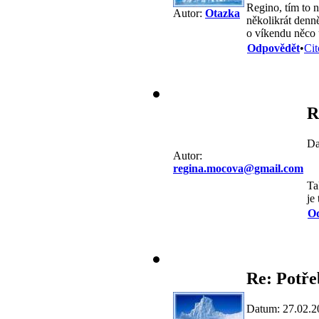
Regino, tím to n
Autor:
Otazka
několikrát denně
o víkendu něco 
Odpovědět
•
Cit
R
Da
Autor:
regina.mocova@gmail.com
Ta
je
O
Re: Potře
Datum: 27.02.2