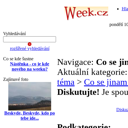
Hla
pondělí 1
Vyhledávání
rozšířené vyhledávání
Co se kde šustne
Navigace:
Co se j
Nástěnka - co je kde
nového na weeku?
Aktuální kategorie
Zajímavé foto
téma
>
Co se jinam
Diskutujte!
Je spou
Disku
Beskyde, Beskyde, kdo po
tebe ide...
Podkategorie: