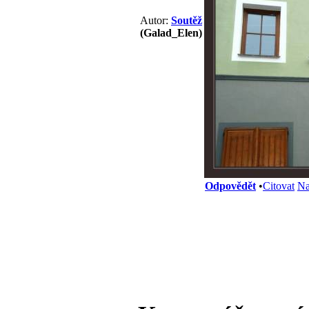
Autor:
Soutěž
(Galad_Elen)
Odpovědět
•
Citovat
Na