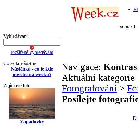
Hl
sobota 8
Vyhledávání
rozšířené vyhledávání
Co se kde šustne
Navigace:
Kontras
Nástěnka - co je kde
nového na weeku?
Aktuální kategorie
Zajímavé foto
Fotografování
>
Fo
Posílejte fotografi
Di
Západovky