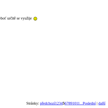
eboť určitě se využije
Stránky:
předchozí
1
2
3
4
5
6
7
8
9
10
11
...Poslední
|
další