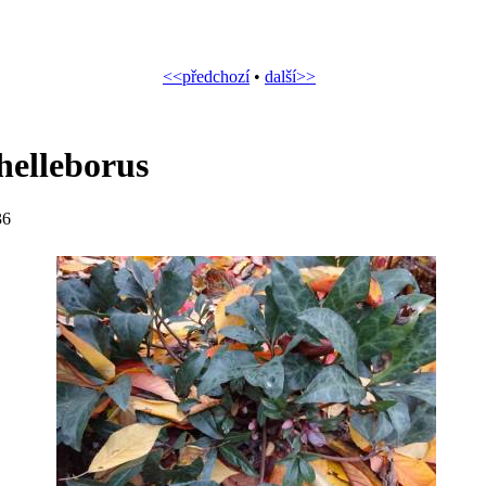
<<předchozí
•
další>>
helleborus
36