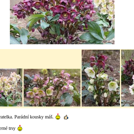
běratelka. Parádní kousky máš.
erné trsy