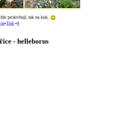
hle prokvétají, tak na kuk.
vat
•
Tisk
•
#
ice - helleborus