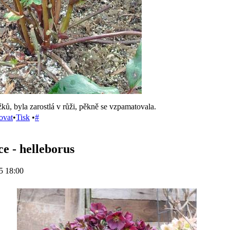
ků, byla zarostlá v růži, pěkně se vzpamatovala.
ovat
•
Tisk
•
#
e - helleborus
5 18:00