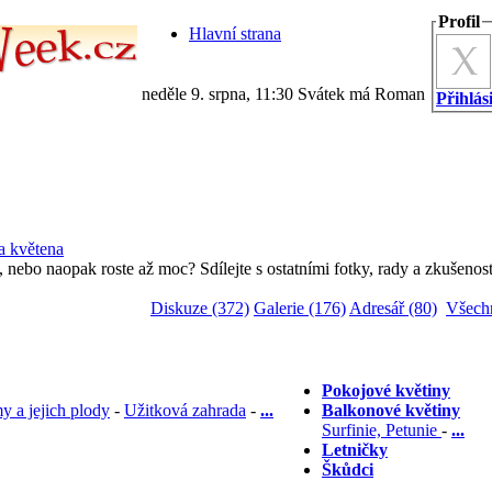
Profil
Hlavní strana
neděle 9. srpna, 11:30 Svátek má Roman
Přihlási
a květena
 nebo naopak roste až moc? Sdílejte s ostatními fotky, rady a zkušenost
Diskuze (372)
Galerie (176)
Adresář (80)
Všech
Pokojové květiny
y a jejich plody
-
Užitková zahrada
-
...
Balkonové květiny
Surfinie, Petunie
-
...
Letničky
Škůdci