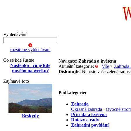
Vyhledávání
rozšířené vyhledávání
Co se kde šustne
Navigace:
Zahrada a květena
Nástěnka - co je kde
Aktuální kategorie:
Vše
>
Zahrada 
nového na weeku?
Diskutujte!
Neroste vaše zelená radost,
Zajímavé foto
Podkategorie:
Zahrada
Okrasná zahrada
-
Ovocné strom
Příroda a květena
Beskydy
Dotazy a rady
Zahradní povídání