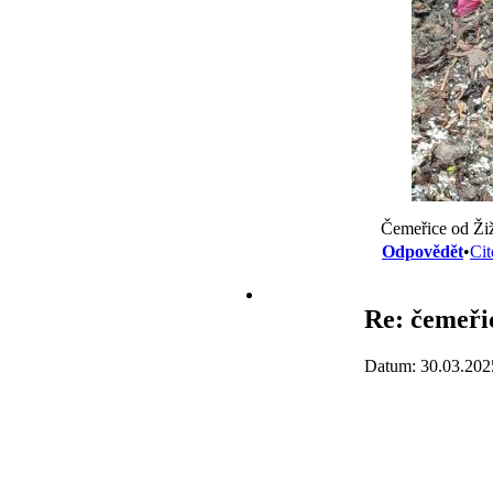
Čemeřice od Žiž
Odpovědět
•
Cit
Re: čemeřic
Datum: 30.03.202