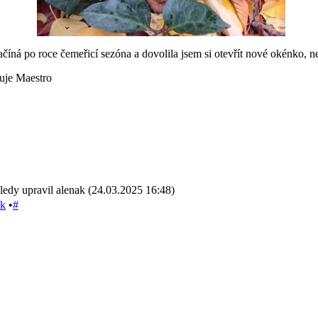
 začíná po roce čemeřicí sezóna a dovolila jsem si otevřít nové okénko, n
uje Maestro
ledy upravil alenak (24.03.2025 16:48)
sk
•
#