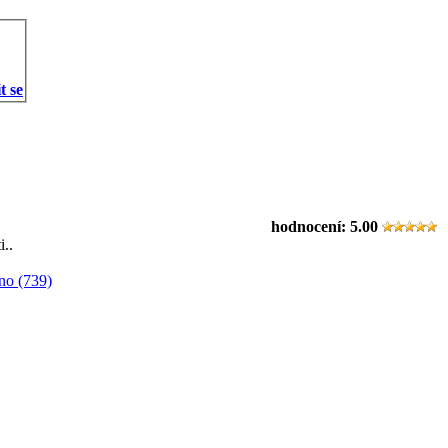
t se
hodnocení:
5.00
i..
no (739)