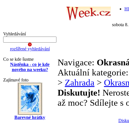
Hl
sobota 8
Vyhledávání
rozšířené vyhledávání
Co se kde šustne
Navigace:
Okrasná
Nástěnka - co je kde
nového na weeku?
Aktuální kategorie
Zajímavé foto
>
Zahrada
>
Okrasn
Diskutujte!
Neroste
až moc? Sdílejte s o
Barevné hrátky
Disku