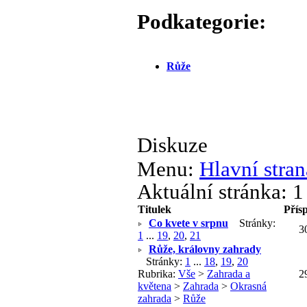
Podkategorie:
Růže
Diskuze
Menu:
Hlavní stran
Aktuální stránka:
1
Titulek
Přís
Co kvete v srpnu
Stránky:
3
1
...
19
,
20
,
21
Růže, královny zahrady
Stránky:
1
...
18
,
19
,
20
Rubrika:
Vše
>
Zahrada a
2
květena
>
Zahrada
>
Okrasná
zahrada
>
Růže