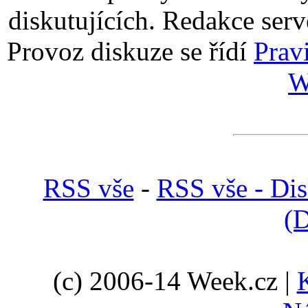
diskutujících. Redakce serv
Provoz diskuze se řídí
Prav
W
RSS vše
-
RSS vše - Di
(D
(c) 2006-14 Week.cz |