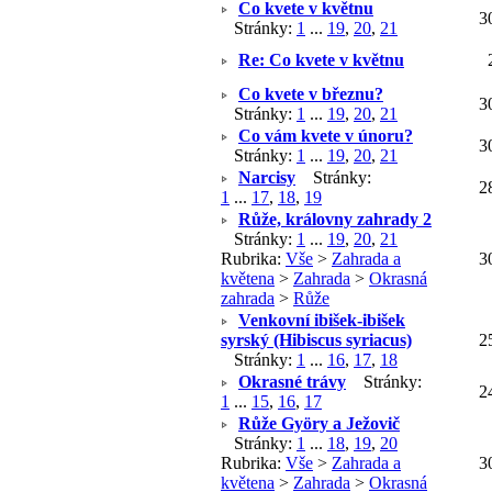
Co kvete v květnu
3
Stránky:
1
...
19
,
20
,
21
Re: Co kvete v květnu
Co kvete v březnu?
3
Stránky:
1
...
19
,
20
,
21
Co vám kvete v únoru?
3
Stránky:
1
...
19
,
20
,
21
Narcisy
Stránky:
2
1
...
17
,
18
,
19
Růže, královny zahrady 2
Stránky:
1
...
19
,
20
,
21
Rubrika:
Vše
>
Zahrada a
3
květena
>
Zahrada
>
Okrasná
zahrada
>
Růže
Venkovní ibišek-ibišek
syrský (Hibiscus syriacus)
2
Stránky:
1
...
16
,
17
,
18
Okrasné trávy
Stránky:
2
1
...
15
,
16
,
17
Růže Györy a Ježovič
Stránky:
1
...
18
,
19
,
20
Rubrika:
Vše
>
Zahrada a
3
květena
>
Zahrada
>
Okrasná