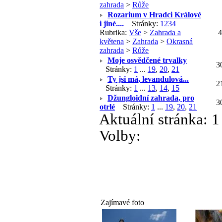
zahrada
>
Růže
Rozarium v Hradci Králové
i jiné....
Stránky:
1
2
3
4
Rubrika:
Vše
>
Zahrada a
květena
>
Zahrada
>
Okrasná
zahrada
>
Růže
Moje osvědčené trvalky
3
Stránky:
1
...
19
,
20
,
21
Ty jsi má, levandulová...
2
Stránky:
1
...
13
,
14
,
15
Džungloidní zahrada, pro
3
otrlé
Stránky:
1
...
19
,
20
,
21
Aktuální stránka:
1
Volby:
Zajímavé foto