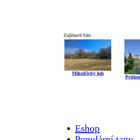
Zajímavé foto
Mikulčický luh
Průhon
Eshop
Populární tagy