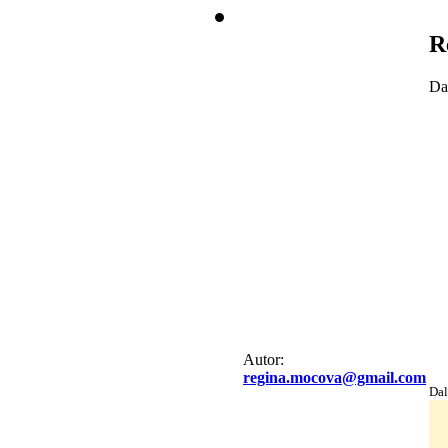
R
Da
Autor:
regina.mocova@gmail.com
Dal