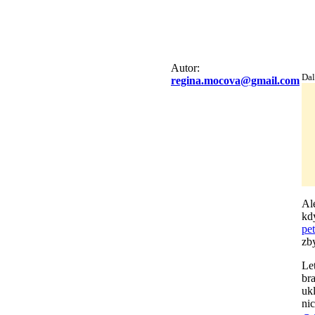
Autor:
Dal
regina.mocova@gmail.com
Ale
kd
pet
zby
Le
br
uk
ni