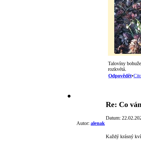
Talovíny bohužel
rozkvétá.
Odpovědět
•
Cit
Re: Co vám
Datum: 22.02.20
Autor:
alenak
Každý krásný kví