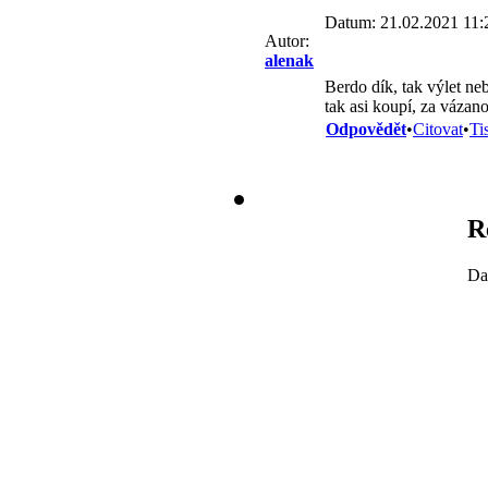
Datum: 21.02.2021 11:
Autor:
alenak
Berdo dík, tak výlet neb
tak asi koupí, za vázano
Odpovědět
•
Citovat
•
Ti
R
Da