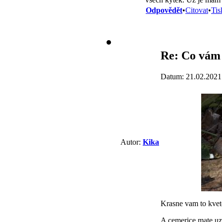
Odpovědět
•
Citovat
•
Tis
Re: Co vám 
Datum: 21.02.2021
Autor:
Kika
Krasne vam to kve
A cemerice mate uz 