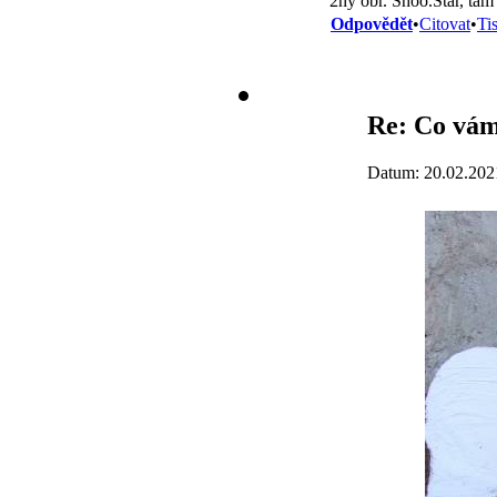
2hý obr. Shoo.Star, tam
Odpovědět
•
Citovat
•
Ti
Re: Co vám
Datum: 20.02.202