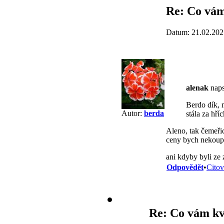
Re: Co vám
Datum: 21.02.202
alenak
naps
Berdo dík, 
Autor:
berda
stála za hří
Aleno, tak čemeřic
ceny bych nekoup
ani kdyby byli ze z
Odpovědět
•
Citov
Re: Co vám kv