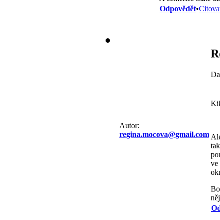
Odpovědět
•
Citova
R
Da
Kik
Autor:
regina.mocova@gmail.com
Al
tak
po
ve
ok
Bo
něj
Od