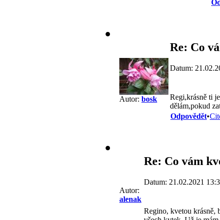
Od
Re: Co vá
Datum: 21.02.2
Regi,krásně ti j
Autor:
bosk
dělám,pokud za
Odpovědět
•
Cit
Re: Co vám kv
Datum: 21.02.2021 13:
Autor:
alenak
Regino, kvetou krásně, b
všech kytek. Už je mám o