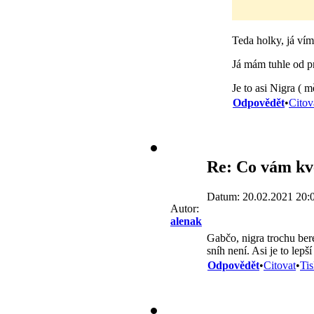
Teda holky, já vím
Já mám tuhle od p
Je to asi Nigra ( m
Odpovědět
•
Citov
Re: Co vám kv
Datum: 20.02.2021 20:
Autor:
alenak
Gabčo, nigra trochu bere
sníh není. Asi je to lepš
Odpovědět
•
Citovat
•
Ti