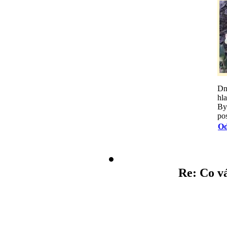
Dne
hla
By
po
Od
Re: Co v