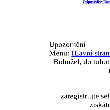
Odpovědět
•
Cito
Upozornění
Menu:
Hlavní stran
Bohužel, do tohot
zaregistrujte s
získát