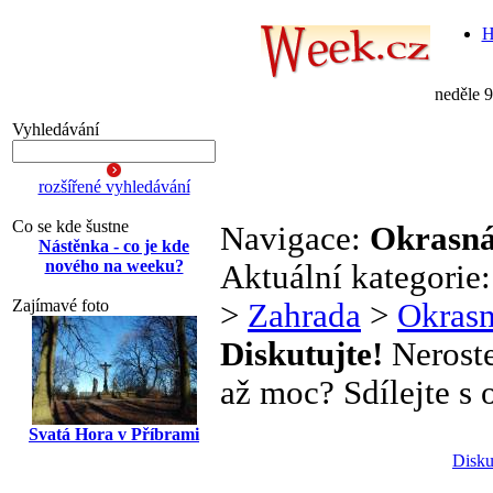
H
neděle 
Vyhledávání
rozšířené vyhledávání
Co se kde šustne
Navigace:
Okrasná
Nástěnka - co je kde
nového na weeku?
Aktuální kategorie
Zajímavé foto
>
Zahrada
>
Okrasn
Diskutujte!
Neroste
až moc? Sdílejte s o
Svatá Hora v Příbrami
Disku