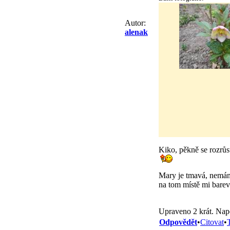
Autor:
alenak
Kiko, pěkně se rozrůs
Mary je tmavá, nemám 
na tom místě mi barev
Upraveno 2 krát. Nap
Odpovědět
•
Citovat
•