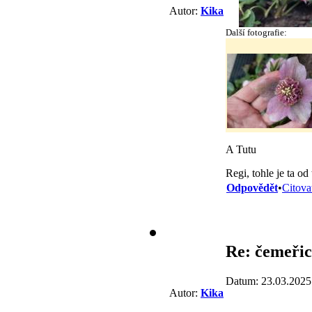
Autor:
Kika
Další fotografie:
A Tutu
Regi, tohle je ta od
Odpovědět
•
Citova
Re: čemeřic
Datum: 23.03.2025
Autor:
Kika