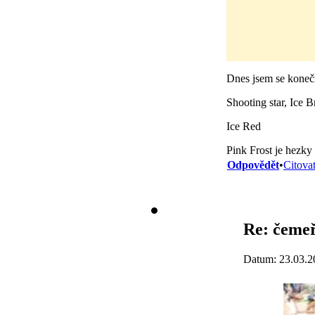
Dnes jsem se konečn
Shooting star, Ice B
Ice Red
Pink Frost je hezky
Odpovědět
•
Citova
Re: čemeř
Datum: 23.03.2