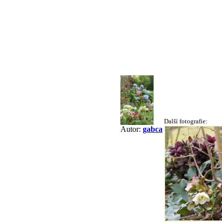
Další fotografie:
Autor:
gabca