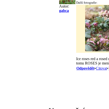
Další fotografie:
Autor:
gabca
Ice roses red a rose
tomu ROSES je menš
Odpovědět
•
Citovat
•