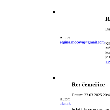
R
Da
Autor:
regina.mocova@gmail.com
Kik
Mě
ko
je
Od
Re: čemeřice -
Datum: 23.03.2025 20:4
Autor:
alenak
Je fakt, že po usazení se