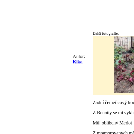
Další fotografie:
Autor:
Kika
Zadní čemeřicový ko
Z Benotty se mi vykl
Můj oblíbený Merlot
Z mramorovanych mám 