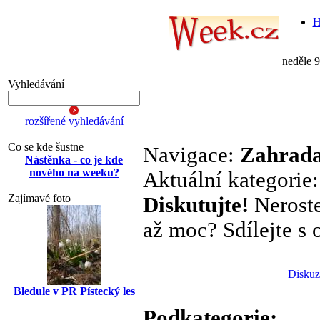
H
neděle 
Vyhledávání
rozšířené vyhledávání
Co se kde šustne
Navigace:
Zahrada
Nástěnka - co je kde
nového na weeku?
Aktuální kategorie
Zajímavé foto
Diskutujte!
Neroste
až moc? Sdílejte s o
Diskuz
Bledule v PR Pístecký les
Podkategorie: