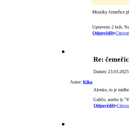
Mrazíky čemeřice pře
Upraveno 2 krát. Na
Odpovědět
•
Citovat
Re: čemeřic
Datum: 23.03.2025
Autor:
Kika
Alenko, to je nádh
Gabčo, anebo ty "He
Odpovědět
•
Citova