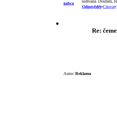
naštvaná. Doufám, že 
gabca
Odpovědět
•
Citovat
•
Re: čemeř
Autor:
Reklama