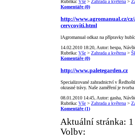
Rubrika:
Vše
>
Zahrada a květena
>
Z
Komentáře (0)
http://www.agromanual.cz/cz/at
cervcoviti.html
lAgromanual odkaz na přípravky hubící 
14.02.2010 18:20, Autor: hespa, Návšt
Rubrika:
Vše
>
Zahrada a květena
>
Š
Komentáře (0)
http://www.paletegarden.cz
Specializované zahradnictví v Ředhošti
okrasné trávy. Naše zaměření je tvorb
08.01.2010 14:45, Autor: gasha, Návšt
Rubrika:
Vše
>
Zahrada a květena
>
Z
Komentáře (1)
Aktuální stránka:
1
Volby: