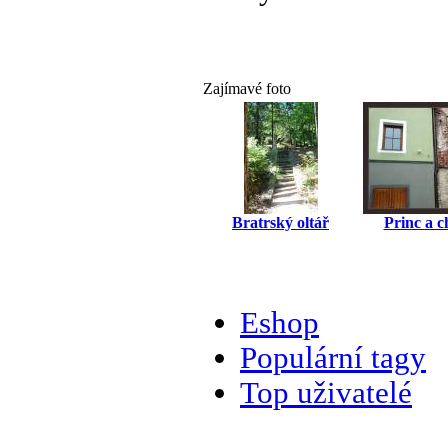
Zajímavé foto
Bratrský oltář
Princ a 
Eshop
Populární tagy
Top uživatelé