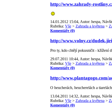
http://www.zahrady-rostliny.c
14.01.2012 15:04, Autor: hespa, Návšt
Rubrika:
Vše
>
Zahrada a květena
>
Z
Komentáře (0)
http://www.volny.cz/dudek.jir
Pro ty, kdo chtějí pokusničit - kžížení 
29.07.2011 10:44, Autor: hespa, Návšt
Rubrika:
Vše
>
Zahrada a květena
>
Z
Komentáře (0)
http://www.plantagogo.com
O heucherách, heucherelách a tiarelách
13.04.2011 14:32, Autor: hespa, Návšt
Rubrika:
Vše
>
Zahrada a květena
>
Z
Komentáře (0)