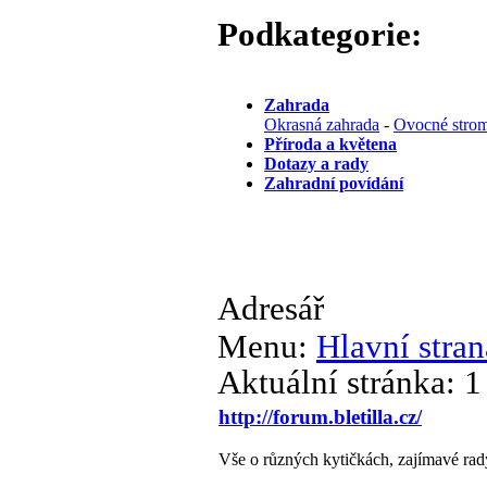
Podkategorie:
Zahrada
Okrasná zahrada
-
Ovocné strom
Příroda a květena
Dotazy a rady
Zahradní povídání
Adresář
Menu:
Hlavní stran
Aktuální stránka:
1
http://forum.bletilla.cz/
Vše o různých kytičkách, zajímavé rady