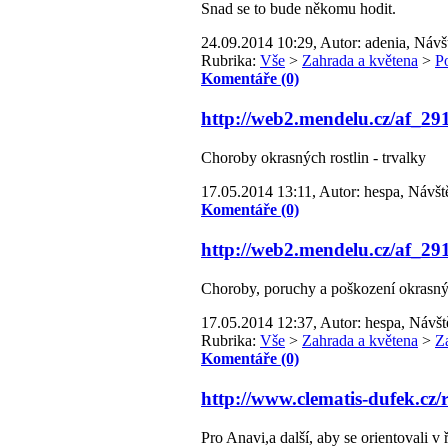
Snad se to bude někomu hodit.
24.09.2014 10:29, Autor: adenia, Návš
Rubrika:
Vše
>
Zahrada a květena
>
P
Komentáře (0)
http://web2.mendelu.cz/af_29
Choroby okrasných rostlin - trvalky
17.05.2014 13:11, Autor: hespa, Návšt
Komentáře (0)
http://web2.mendelu.cz/af_29
Choroby, poruchy a poškození okrasný
17.05.2014 12:37, Autor: hespa, Návšt
Rubrika:
Vše
>
Zahrada a květena
>
Z
Komentáře (0)
http://www.clematis-dufek.cz
Pro Anavi,a další, aby se orientovali v 