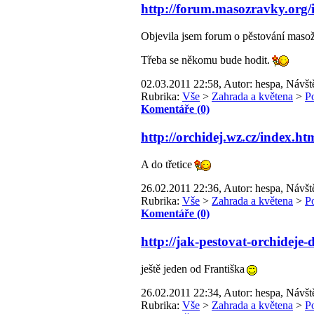
http://forum.masozravky.org/
Objevila jsem forum o pěstování masož
Třeba se někomu bude hodit.
02.03.2011 22:58, Autor: hespa, Návšt
Rubrika:
Vše
>
Zahrada a květena
>
P
Komentáře (0)
http://orchidej.wz.cz/index.ht
A do třetice
26.02.2011 22:36, Autor: hespa, Návšt
Rubrika:
Vše
>
Zahrada a květena
>
P
Komentáře (0)
http://jak-pestovat-orchideje
ještě jeden od Františka
26.02.2011 22:34, Autor: hespa, Návšt
Rubrika:
Vše
>
Zahrada a květena
>
P