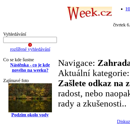
Hl
čtvrtek 6
Vyhledávání
rozšířené vyhledávání
Co se kde šustne
Navigace:
Zahrada
Nástěnka - co je kde
nového na weeku?
Aktuální kategorie
Zajímavé foto
Zašlete odkaz na 
radost, nebo naopak
rady a zkušenosti..
Podzim okolo vody
Diskuz