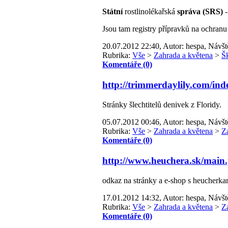
Státní
rostlinolékařská
správa (SRS)
Jsou tam registry přípravků na ochranu
20.07.2012 22:40, Autor: hespa, Návšt
Rubrika:
Vše
>
Zahrada a květena
>
Š
Komentáře (0)
http://trimmerdaylily.com/ind
Stránky šlechtitelů denivek z Floridy.
05.07.2012 00:46, Autor: hespa, Návšt
Rubrika:
Vše
>
Zahrada a květena
>
Z
Komentáře (0)
http://www.heuchera.sk/main
odkaz na stránky a e-shop s heucherka
17.01.2012 14:32, Autor: hespa, Návšt
Rubrika:
Vše
>
Zahrada a květena
>
Z
Komentáře (0)