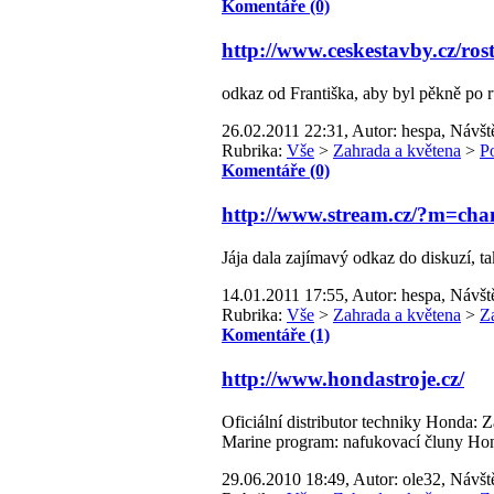
Komentáře (0)
http://www.ceskestavby.cz/rost
odkaz od Františka, aby byl pěkně po 
26.02.2011 22:31, Autor: hespa, Návšt
Rubrika:
Vše
>
Zahrada a květena
>
P
Komentáře (0)
http://www.stream.cz/?m=cha
Jája dala zajímavý odkaz do diskuzí, 
14.01.2011 17:55, Autor: hespa, Návšt
Rubrika:
Vše
>
Zahrada a květena
>
Z
Komentáře (1)
http://www.hondastroje.cz/
Oficiální distributor techniky Honda: Z
Marine program: nafukovací čluny Ho
29.06.2010 18:49, Autor: ole32, Návšt