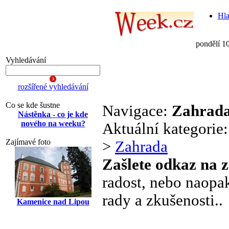
Hla
pondělí 1
Vyhledávání
rozšířené vyhledávání
Co se kde šustne
Navigace:
Zahrad
Nástěnka - co je kde
nového na weeku?
Aktuální kategorie
Zajímavé foto
>
Zahrada
Zašlete odkaz na 
radost, nebo naopak
rady a zkušenosti..
Kamenice nad Lipou