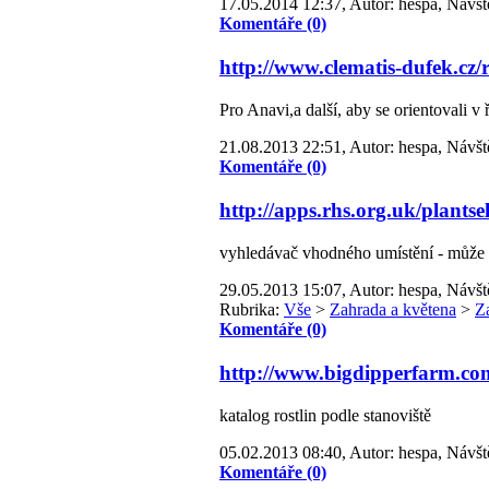
17.05.2014 12:37, Autor: hespa, Návšt
Komentáře (0)
http://www.clematis-dufek.cz
Pro Anavi,a další, aby se orientovali v 
21.08.2013 22:51, Autor: hespa, Návšt
Komentáře (0)
http://apps.rhs.org.uk/plants
vyhledávač vhodného umístění - může se
29.05.2013 15:07, Autor: hespa, Návšt
Rubrika:
Vše
>
Zahrada a květena
>
Z
Komentáře (0)
http://www.bigdipperfarm.co
katalog rostlin podle stanoviště
05.02.2013 08:40, Autor: hespa, Návšt
Komentáře (0)