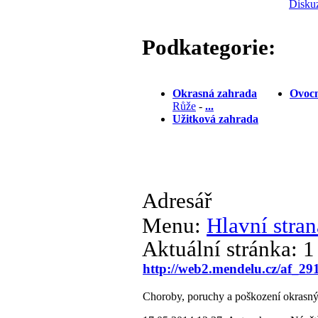
Disku
Podkategorie:
Okrasná zahrada
Ovocn
Růže
-
...
Užitková zahrada
Adresář
Menu:
Hlavní stran
Aktuální stránka:
1
http://web2.mendelu.cz/af_29
Choroby, poruchy a poškození okrasný