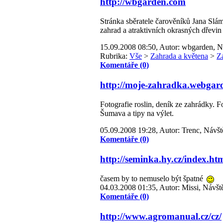
http://wbgarden.com
Stránka sběratele čarověníků Jana Slá
zahrad a atraktivních okrasných dřevi
15.09.2008 08:50, Autor: wbgarden, N
Rubrika:
Vše
>
Zahrada a květena
>
Z
Komentáře (0)
http://moje-zahradka.webgard
Fotografie roslin, deník ze zahrádky. Fo
Šumava a tipy na výlet.
05.09.2008 19:28, Autor: Trenc, Návšt
Komentáře (0)
http://seminka.hy.cz/index.ht
časem by to nemuselo být špatné
04.03.2008 01:35, Autor: Missi, Návšt
Komentáře (0)
http://www.agromanual.cz/cz/