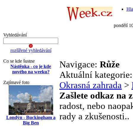
Hla
pondělí 1
Vyhledávání
rozšířené vyhledávání
Co se kde šustne
Navigace:
Růže
Nástěnka - co je kde
nového na weeku?
Aktuální kategorie
Zajímavé foto
Okrasná zahrada
>
Zašlete odkaz na 
radost, nebo naopak
rady a zkušenosti..
Londýn - Buckingham a
Big Ben