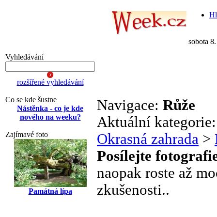
Hl
sobota 8
Vyhledávání
rozšířené vyhledávání
Co se kde šustne
Navigace:
Růže
Nástěnka - co je kde
nového na weeku?
Aktuální kategorie
Zajímavé foto
Okrasná zahrada
>
Posílejte fotografi
naopak roste až moc
zkušenosti..
Památná lípa