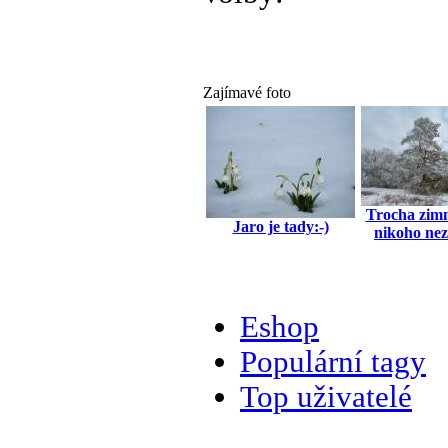
Zajímavé foto
Trocha zimn
Jaro je tady:-)
nikoho neza
Eshop
Populární tagy
Top uživatelé