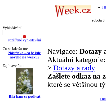
Hl
sobota 8
Vyhledávání
rozšířené vyhledávání
Co se kde šustne
Navigace:
Dotazy 
Nástěnka - co je kde
nového na weeku?
Aktuální kategorie
Zajímavé foto
>
Dotazy a rady
Zašlete odkaz na 
které se většinou tý
Bílá kam se podíváš
Dis