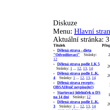
Diskuze
Menu:
Hlavní stran
Aktuální stránka:
3
Titulek
Přís
Dělená strava - dieta
"Odvodňovací"
Stránky:
1
2
Dělená strava podle LK 5
2
Stránky:
1
...
12
,
13
,
14
Dělená strava podle L.K.
2
4
Stránky:
1
...
12
,
13
,
14
Dělená strava recepty-
OBSAH(nič nevpisujte!)
Startovací jídelníček u DS
na 14 dní
Stránky:
1
2
Dělená strava podle L.K.
2
3
Stránky:
1
...
12
,
13
,
14