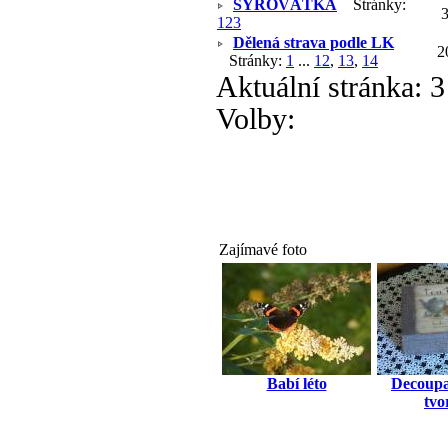
SYROVÁTKA
Stránky:
1
2
3
Dělená strava podle LK
2
Stránky:
1
...
12
,
13
,
14
Aktuální stránka:
3
Volby:
Zajímavé foto
Babí léto
Decoupa
tvo