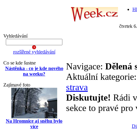
Hl
čtvrtek 6
Vyhledávání
rozšířené vyhledávání
Co se kde šustne
Navigace:
Dělená 
Nástěnka - co je kde nového
na weeku?
Aktuální kategorie
strava
Zajímavé foto
Diskutujte!
Rádi va
sekce to pravé pro 
Na Hromnice aj sněhu bylo
Di
více