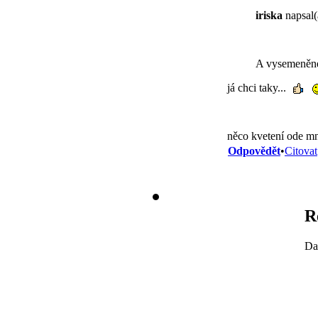
iriska
napsal(
A vysemeněn
já chci taky...
něco kvetení ode mne
Odpovědět
•
Citovat
R
Da