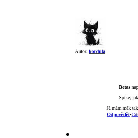
Autor:
kordula
Betas
nap
Spike, ja
Já mám mák tak
Odpovědět
•
Cit