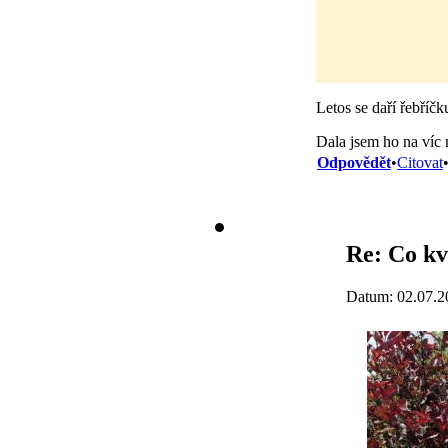
Letos se daří řebříč
Dala jsem ho na víc 
Odpovědět
•
Citovat
Re: Co kv
Datum: 02.07.2