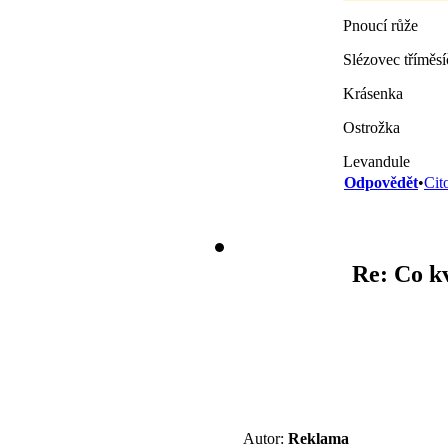
Pnoucí růže
Slézovec tříměsí
Krásenka
Ostrožka
Levandule
Odpovědět
•
Cit
Re: Co k
Autor:
Reklama