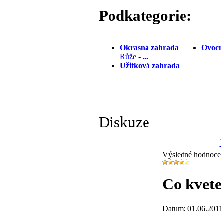
Podkategorie:
Okrasná zahrada
Ovocn
Růže
-
...
Užitková zahrada
Diskuze
Výsledné hodnoce
Co kvete
Datum: 01.06.201