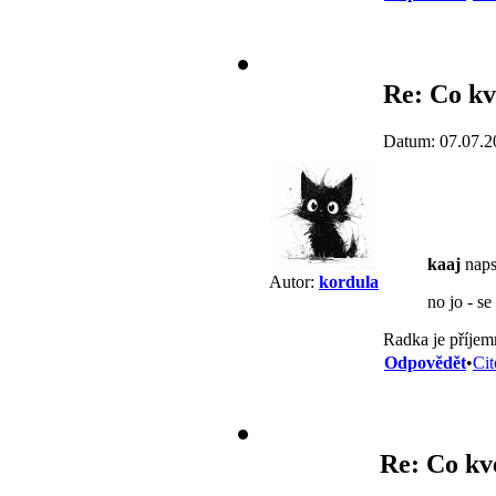
Re: Co kv
Datum: 07.07.2
kaaj
naps
Autor:
kordula
no jo - se
Radka je příje
Odpovědět
•
Cit
Re: Co kv