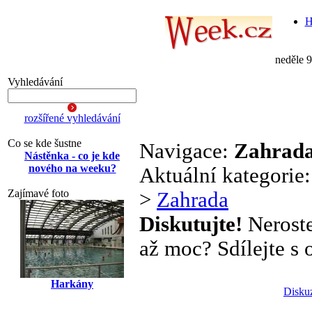
H
neděle 
Vyhledávání
rozšířené vyhledávání
Co se kde šustne
Navigace:
Zahrad
Nástěnka - co je kde
nového na weeku?
Aktuální kategorie
Zajímavé foto
>
Zahrada
Diskutujte!
Neroste
až moc? Sdílejte s o
Harkány
Disku