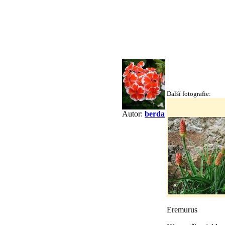
Další fotografie:
Autor:
berda
Eremurus