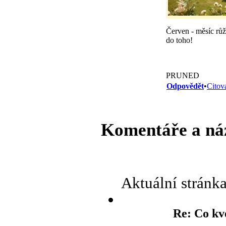
Červen - měsíc růží
do toho!
PRUNED
Odpovědět
•
Citov
Komentáře a ná
Aktuální stránk
Re: Co kv