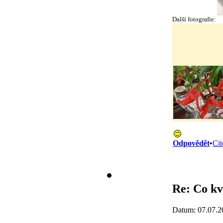
Další fotografie:
Odpovědět
•
Cit
Re: Co kv
Datum: 07.07.2