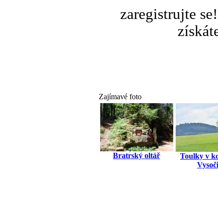
zaregistrujte s
získát
Zajímavé foto
Bratrský oltář
Toulky v k
Vysoč