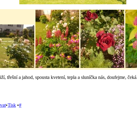
ží, třešní a jahod, spousta kvetení, tepla a sluníčka nás, doufejme, ček
vat
•
Tisk
•
#