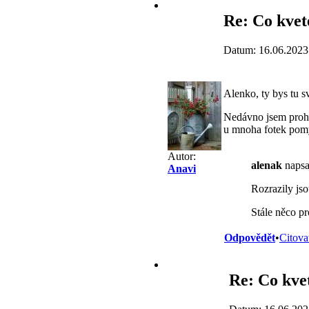
Re: Co kvet
Datum: 16.06.2023
Alenko, ty bys tu sv
Nedávno jsem prohlí
u mnoha fotek pomys
Autor:
alenak
napsal
Anavi
Rozrazily jso
Stále něco pr
Odpovědět
•
Citova
Re: Co kve