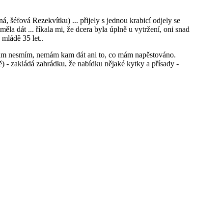
á, šéfová Rezekvítku) ... přijely s jednou krabicí odjely se
ěla dát ... říkala mi, že dcera byla úplně u vytržení, oni snad
mládě 35 let..
 tam nesmím, nemám kam dát ani to, co mám napěstováno.
) - zakládá zahrádku, že nabídku nějaké kytky a přísady -