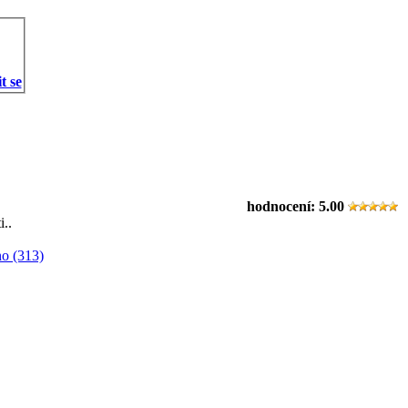
t se
hodnocení:
5.00
i..
o (313)