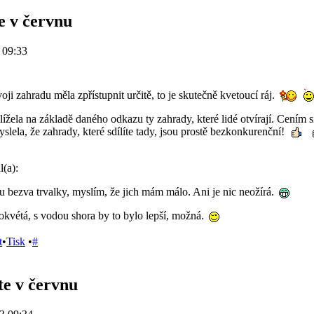
e v červnu
 09:33
oji zahradu měla zpřístupnit určitě, to je skutečně kvetoucí ráj.
žela na základě daného odkazu ty zahrady, které lidé otvírají. Cením si
lela, že zahrady, které sdílíte tady, jsou prostě bezkonkurenční!
(a):
u bezva trvalky, myslím, že jich mám málo. Ani je nic neožírá.
okvétá, s vodou shora by to bylo lepší, možná.
t
•
Tisk
•
#
te v červnu