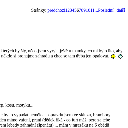
Stránky:
předchozí
1
2
3
4
5
6
7
8
9
10
11
...Poslední
|
další
 kterých by šly, něco jsem vyryla ještě u mamky, co mi bylo líto, aby
 - někdo si pronajme zahradu a chce se tam třeba jen opalovat.
rp, kosu, motyku...
le by to vypadat nemělo ... opravdu jsem ve skluzu, brambory
 den mimo vaření, praní (dědek říká - co furt máš, pere za tebe
sběrem lebedy zahradní (špenátu) ... mám v mrazáku na 6 obědů