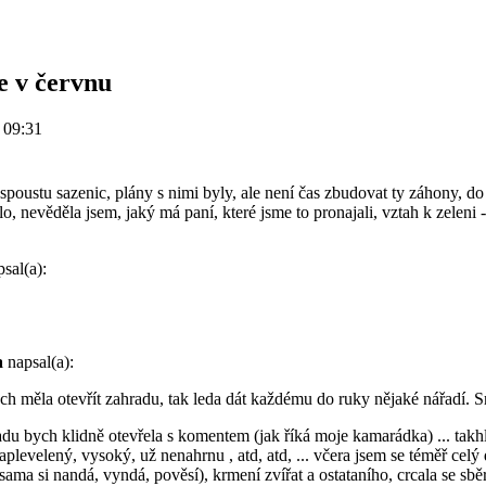
e v červnu
 09:31
 spoustu sazenic, plány s nimi byly, ale není čas zbudovat ty záhony, do
o, nevěděla jsem, jaký má paní, které jsme to pronajali, vztah k zeleni
sal(a):
a
napsal(a):
h měla otevřít zahradu, tak leda dát každému do ruky nějaké nářadí. S
du bych klidně otevřela s komentem (jak říká moje kamarádka) ... takh
zaplevelený, vysoký, už nenahrnu , atd, atd, ... včera jsem se téměř celý
i sama si nandá, vyndá, pověsí), krmení zvířat a ostataního, crcala se 