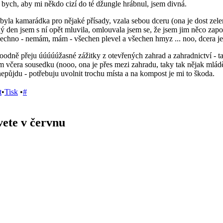
la bych, aby mi někdo cizí do té džungle hrábnul, jsem divná.
 byla kamarádka pro nějaké přísady, vzala sebou dceru (ona je dost zelen
hý den jsem s ní opět mluvila, omlouvala jsem se, že jsem jim něco zapom
šechno - nemám, mám - všechen plevel a všechen hmyz ... noo, dcera je 
oodně přeju úúúúúžasné zážitky z otevřených zahrad a zahradnictví -
m včera sousedku (nooo, ona je přes mezi zahradu, taky tak nějak mládě
nepůjdu - potřebuju uvolnit trochu místa a na kompost je mi to škoda.
t
•
Tisk
•
#
vete v červnu