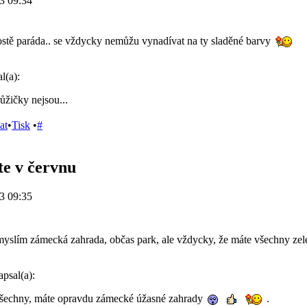
3 09:34
prostě paráda.. se vždycky nemůžu vynadívat na ty sladěné barvy
l(a):
ůžičky nejsou...
at
•
Tisk
•
#
te v červnu
3 09:35
yslím zámecká zahrada, občas park, ale vždycky, že máte všechny zele
psal(a):
šechny, máte opravdu zámecké úžasné zahrady
.