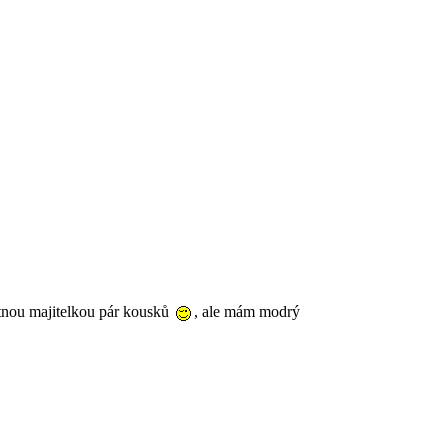
astnou majitelkou pár kousků
, ale mám modrý