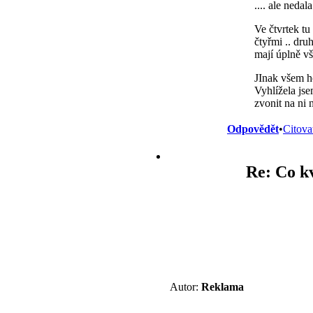
.... ale neda
Ve čtvrtek tu
čtyřmi .. dru
mají úplně v
JInak všem h
Vyhlížela jse
zvonit na ni 
Odpovědět
•
Citova
Re: Co k
Autor:
Reklama