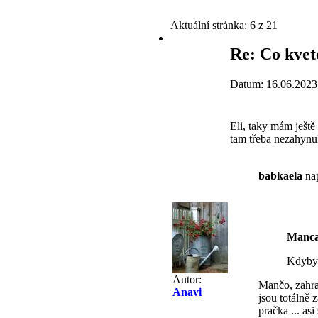
Aktuální stránka:
6 z 21
Re: Co kvet
Datum: 16.06.2023
Eli, taky mám ještě
tam třeba nezahynul
babkaela
nap
Manc
Kdybyc
Autor:
Mančo, zahra
Anavi
jsou totálně 
pračka ... as