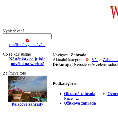
Vyhledávání
rozšířené vyhledávání
Co se kde šustne
Navigace:
Zahrada
Nástěnka - co je kde
Aktuální kategorie:
Vše
>
Zahrada 
nového na weeku?
Diskutujte!
Neroste vaše zelená radost,
Zajímavé foto
Podkategorie:
Okrasná zahrada
Ovocn
Růže
-
...
Užitková zahrada
Palácové zahrady