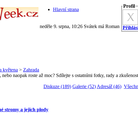
Profil
Hlavní strana
neděle 9. srpna, 10:26 Svátek má Roman
Přihlási
a květena
>
Zahrada
 nebo naopak roste až moc? Sdílejte s ostatními fotky, rady a zkušenost
Diskuze (189)
Galerie (52)
Adresář (46)
Všechn
é stromy a jejich plody