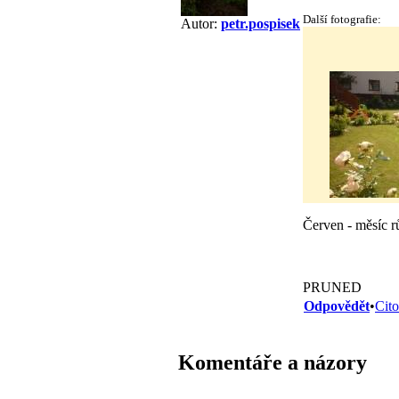
Další fotografie:
Autor:
petr.pospisek
Červen - měsíc rů
PRUNED
Odpovědět
•
Cito
Komentáře a názory