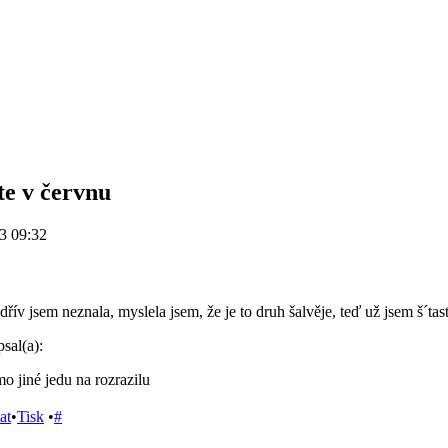
te v červnu
3 09:32
řív jsem neznala, myslela jsem, že je to druh šalvěje, teď už jsem š´t
sal(a):
mo jiné jedu na rozrazilu
at
•
Tisk
•
#