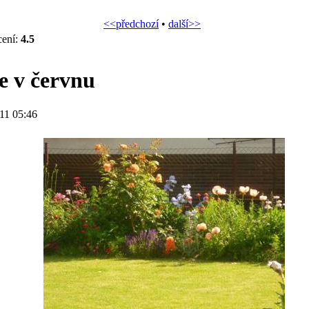
<<předchozí
•
další>>
cení:
4.5
e v červnu
11 05:46