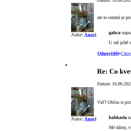
Datum: 16.06.202
ale to ostatní je 
gabca
napsa
Autor:
Anavi
U mě ještě r
Odpovědět
•
Citov
Re: Co kve
Datum: 16.06.202
Viď? Občas si pom
babkaela
na
Autor:
Anavi
Mé dámy, v