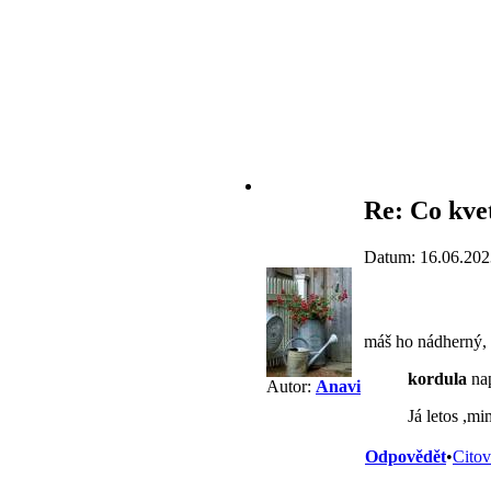
Re: Co kve
Datum: 16.06.202
máš ho nádherný, d
kordula
nap
Autor:
Anavi
Já letos ,mi
Odpovědět
•
Citov