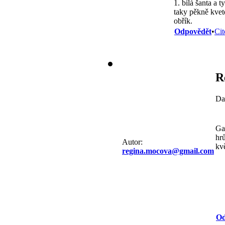
1. bílá šanta a 
taky pěkně kvete
obřík.
Odpovědět
•
Cit
R
Da
Ga
hr
Autor:
kvě
regina.mocova@gmail.com
Od