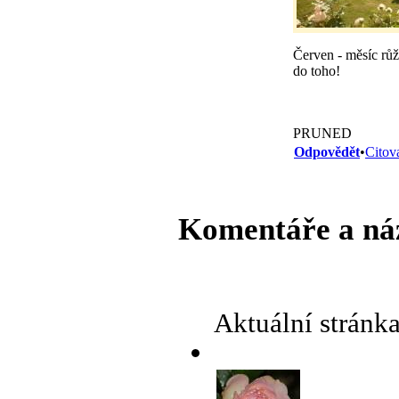
Červen - měsíc růží
do toho!
PRUNED
Odpovědět
•
Citov
Komentáře a ná
Aktuální stránk