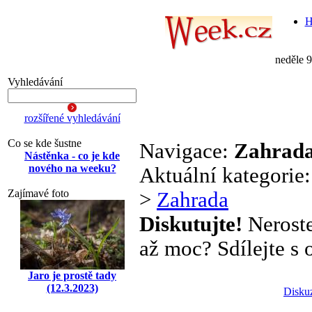
H
neděle 
Vyhledávání
rozšířené vyhledávání
Co se kde šustne
Navigace:
Zahrad
Nástěnka - co je kde
nového na weeku?
Aktuální kategorie
Zajímavé foto
>
Zahrada
Diskutujte!
Neroste
až moc? Sdílejte s o
Jaro je prostě tady
(12.3.2023)
Disku