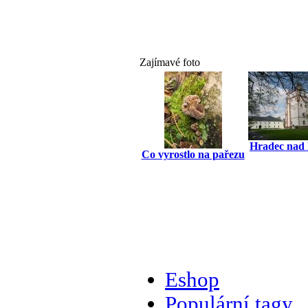
Zajímavé foto
Hradec nad 
Co vyrostlo na pařezu
Eshop
Populární tagy