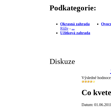
Podkategorie:
Okrasná zahrada
Ovocn
Růže
-
...
Užitková zahrada
Diskuze
Výsledné hodnoce
Co kvete
Datum: 01.06.201