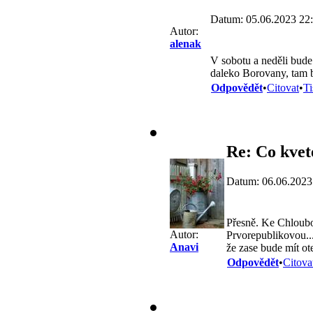
Datum: 05.06.2023 22
Autor:
alenak
V sobotu a neděli bude
daleko Borovany, tam b
Odpovědět
•
Citovat
•
Ti
Re: Co kvet
Datum: 06.06.2023
Přesně. Ke Chloubo
Autor:
Prvorepublikovou..
Anavi
že zase bude mít ot
Odpovědět
•
Citova