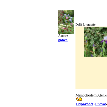
Další fotografie:
Autor:
gabca
Mimochodem Alenko, v
Odpovědět
•
Citovat