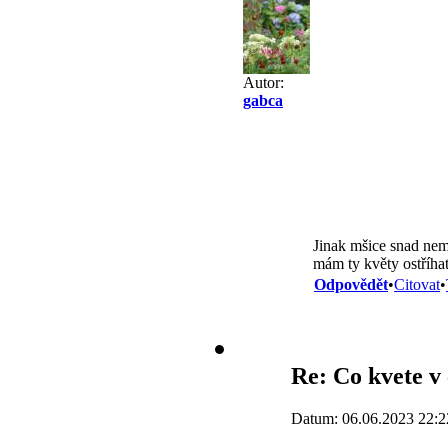
Autor:
gabca
Jinak mšice snad nem
mám ty květy ostříhat
Odpovědět
•
Citovat
•
Re: Co kvete v
Datum: 06.06.2023 22:2