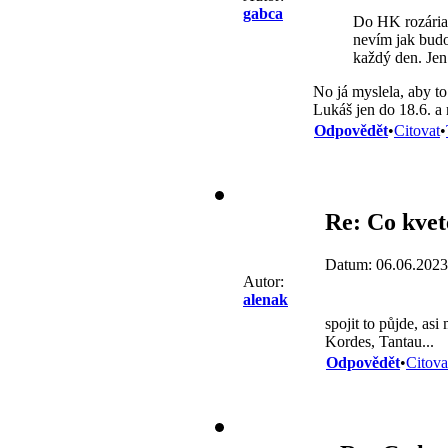
gabca
Do HK rozária b
nevím jak budo
každý den. Jen
No já myslela, aby to
Lukáš jen do 18.6. a 
Odpovědět
•
Citovat
•
Re: Co kvet
Datum: 06.06.2023
Autor:
alenak
spojit to půjde, as
Kordes, Tantau...
Odpovědět
•
Citova