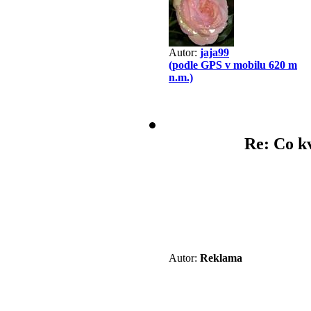
Autor:
jaja99
(podle GPS v mobilu 620 m
n.m.)
Re: Co k
Autor:
Reklama