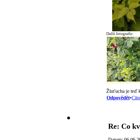
Další fotografie:
Žluťucha je teď 
Odpovědět
•
Cito
Re: Co kv
Datum: 06.06.2