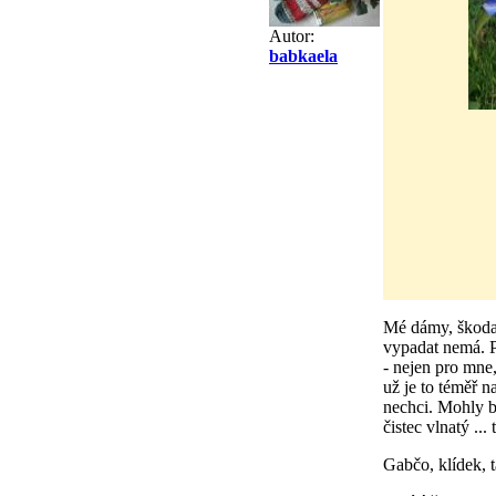
Autor:
babkaela
Mé dámy, škoda, 
vypadat nemá. P
- nejen pro mne,
už je to téměř 
nechci. Mohly b
čistec vlnatý ..
Gabčo, klídek, 