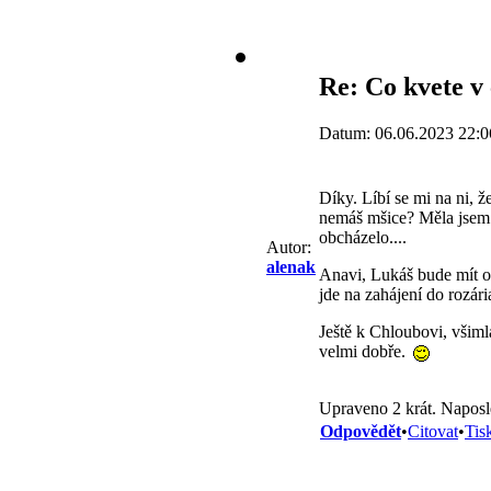
Re: Co kvete v
Datum: 06.06.2023 22:0
Díky. Líbí se mi na ni, 
nemáš mšice? Měla jsem 
obcházelo....
Autor:
alenak
Anavi, Lukáš bude mít o
jde na zahájení do rozári
Ještě k Chloubovi, všiml
velmi dobře.
Upraveno 2 krát. Naposl
Odpovědět
•
Citovat
•
Tis