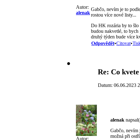
Autor:
Gabčo, nevím je to podle 
alenak
rostou více nové listy...
Do HK rozária by to šlo i
budou nakvetlé, to bych 
druhý týden bude více kve
Odpovědět
•
Citovat
•
Tis
Re: Co kvete
Datum: 06.06.2023 2
alenak
napsal(
Gabčo, nevím je
možná při ostří
Autor: