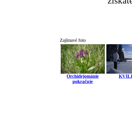
získát
Zajímavé foto
Orchidejománie
KVIL
pokračuje