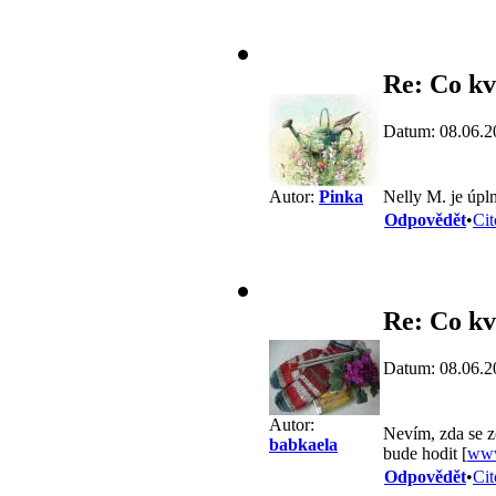
Re: Co kv
Datum: 08.06.2
Nelly M. je úpl
Autor:
Pinka
Odpovědět
•
Cit
Re: Co kv
Datum: 08.06.2
Autor:
Nevím, zda se z
babkaela
bude hodit [
www
Odpovědět
•
Cit