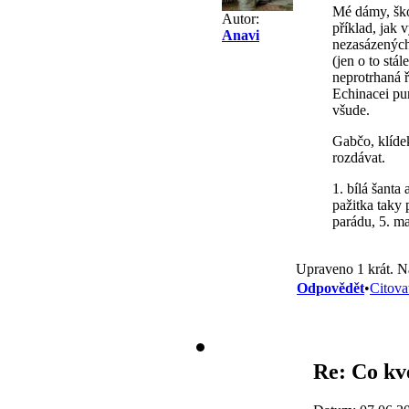
Mé dámy, škod
Autor:
příklad, jak 
Anavi
nezasázených 
(jen o to stá
neprotrhaná ř
Echinacei pur
všude.
Gabčo, klíde
rozdávat.
1. bílá šanta
pažitka taky 
parádu, 5. m
Upraveno 1 krát. N
Odpovědět
•
Citova
Re: Co kv