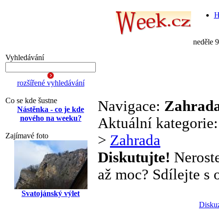
H
neděle 
Vyhledávání
rozšířené vyhledávání
Co se kde šustne
Navigace:
Zahrad
Nástěnka - co je kde
nového na weeku?
Aktuální kategorie
Zajímavé foto
>
Zahrada
Diskutujte!
Neroste
až moc? Sdílejte s o
Svatojánský výlet
Disku