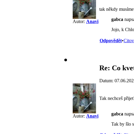
tak někdy musíme 
gabca
napsa
Autor:
Anavi
Jojo, k Chl
Odpovědět
•
Citov
Re: Co kve
Datum: 07.06.202
Tak nechceš přije
gabca
napsa
Autor:
Anavi
Tak by šlo 