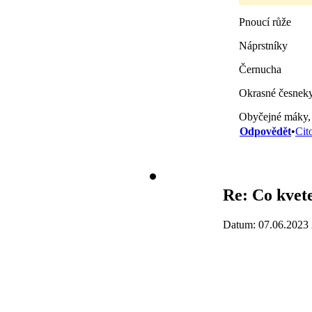
Pnoucí růže
Náprstníky
Černucha
Okrasné česnek
Obyčejné máky, a
Odpovědět
•
Cit
Re: Co kvet
Datum: 07.06.2023 