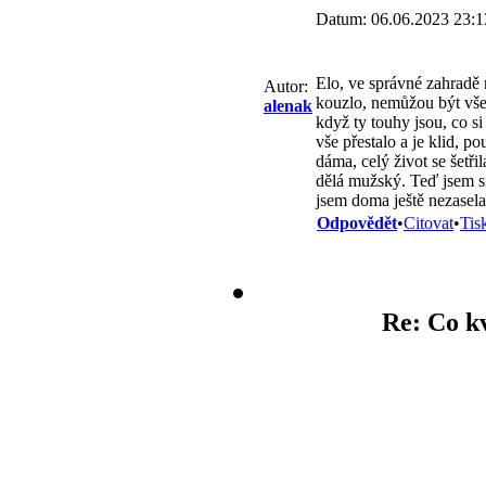
Datum: 06.06.2023 23:1
Elo, ve správné zahradě m
Autor:
kouzlo, nemůžou být všec
alenak
když ty touhy jsou, co s
vše přestalo a je klid, p
dáma, celý život se šetřil
dělá mužský. Teď jsem s
jsem doma ještě nezasela.
Odpovědět
•
Citovat
•
Tis
Re: Co k