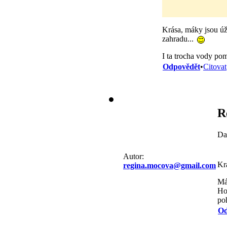
Krása, máky jsou ú
zahradu...
I ta trocha vody pom
Odpovědět
•
Citovat
R
Da
Autor:
Kr
regina.mocova@gmail.com
Má
Hol
po
Od