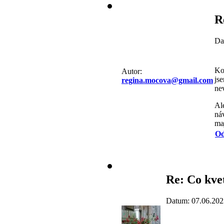
R
Da
Ko
Autor:
js
regina.mocova@gmail.com
ne
Al
ná
ma
Od
Re: Co kve
Datum: 07.06.202