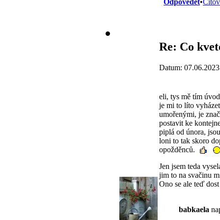
Odpovědět
•
Citov
Re: Co kvet
Datum: 07.06.2023
eli, tys mě tím úvo
je mi to líto vyház
umořenými, je značn
postavit ke kontejn
piplá od února, jso
loni to tak skoro d
opožděnců.
Jen jsem teda vysel
jim to na svačinu m
Ono se ale teď dost
babkaela
nap