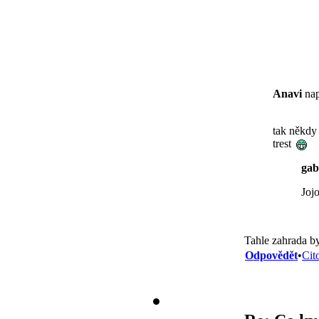
Anavi
nap
tak někdy
trest
gab
Joj
Tahle zahrada by
Odpovědět
•
Cit