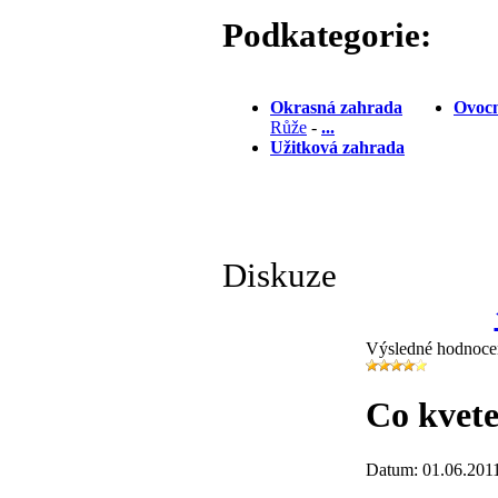
Podkategorie:
Okrasná zahrada
Ovocn
Růže
-
...
Užitková zahrada
Diskuze
Výsledné hodnoce
Co kvete
Datum: 01.06.201