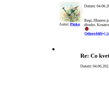
Datum: 04.06.2
Regi, žíhanou p
Autor:
Pinka
dlouho. Kosatce 
Odpovědět
•
Cit
Re: Co kve
Datum: 04.06.202