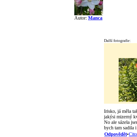
Autor:
Manca
Další fotografie:
Irisko, já měla t
jakýsi mizerný k
No ale sázela jse
bych tam sadila i
Odpovědět
•
Cito