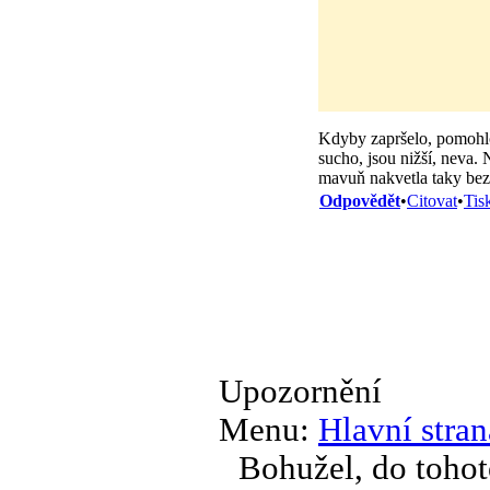
Kdyby zapršelo, pomohlo 
sucho, jsou nižší, neva. 
mavuň nakvetla taky be
Odpovědět
•
Citovat
•
Tis
Upozornění
Menu:
Hlavní stran
Bohužel, do tohot