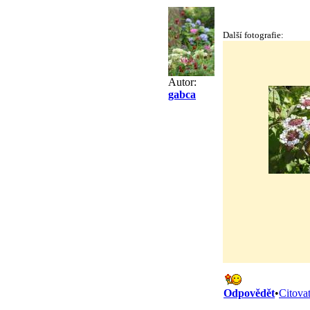
Další fotografie:
Autor:
gabca
Odpovědět
•
Citova