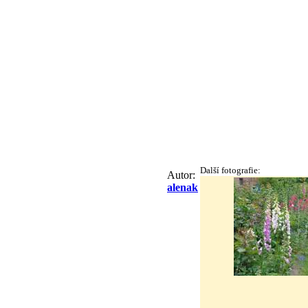
Další fotografie:
Autor:
alenak