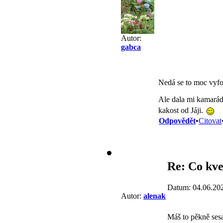
Autor:
gabca
Nedá se to moc vyfoti
Ale dala mi kamarádk
kakost od Jáji.
Odpovědět
•
Citovat
Re: Co kve
Datum: 04.06.20
Autor:
alenak
Máš to pěkně ses