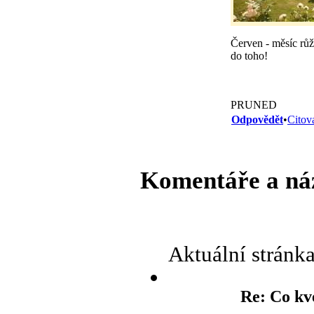
Červen - měsíc růží
do toho!
PRUNED
Odpovědět
•
Citov
Komentáře a ná
Aktuální stránk
Re: Co kv