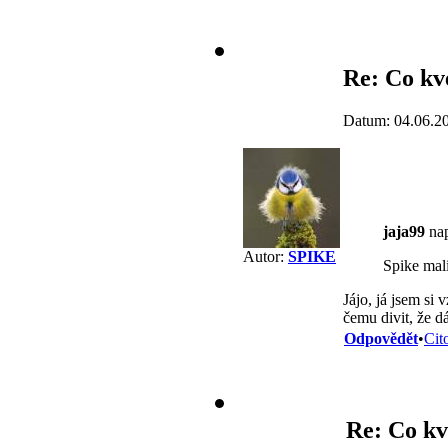
Re: Co kv
Datum: 04.06.2
jaja99
nap
Autor:
SPIKE
Spike mali
Jájo, já jsem si
čemu divit, že d
Odpovědět
•
Cit
Re: Co kv