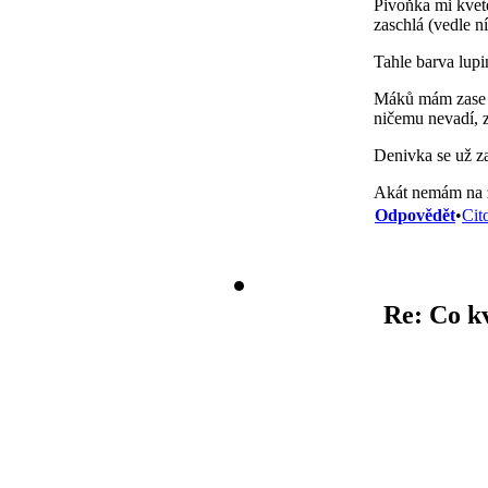
Pivoňka mi kvet
zaschlá (vedle n
Tahle barva lupi
Máků mám zase s
ničemu nevadí, z
Denivka se už za
Akát nemám na za
Odpovědět
•
Cit
Re: Co k