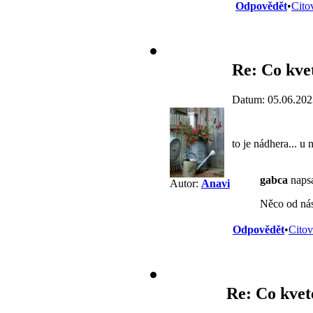
Odpovědět
•
Cito
Re: Co kve
Datum: 05.06.202
to je nádhera... u
gabca
napsa
Autor:
Anavi
Něco od nás.
Odpovědět
•
Citov
Re: Co kvet