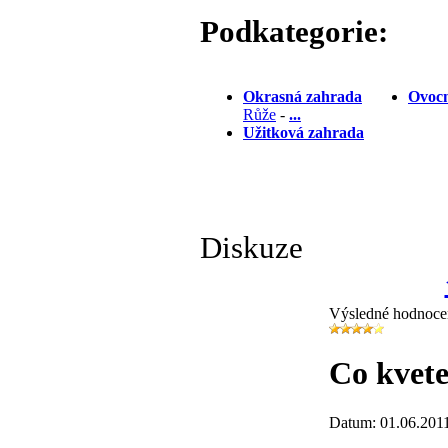
Podkategorie:
Okrasná zahrada
Ovocn
Růže
-
...
Užitková zahrada
Diskuze
Výsledné hodnoce
Co kvete
Datum: 01.06.201