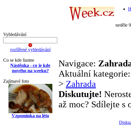
H
neděle 
Vyhledávání
rozšířené vyhledávání
Co se kde šustne
Navigace:
Zahrad
Nástěnka - co je kde
nového na weeku?
Aktuální kategorie
Zajímavé foto
>
Zahrada
Diskutujte!
Neroste
až moc? Sdílejte s o
Vzpomínka na léto
Disku