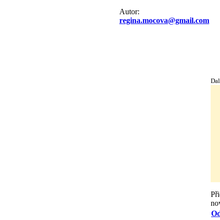
Autor:
regina.mocova@gmail.com
Dal
Př
nov
Od