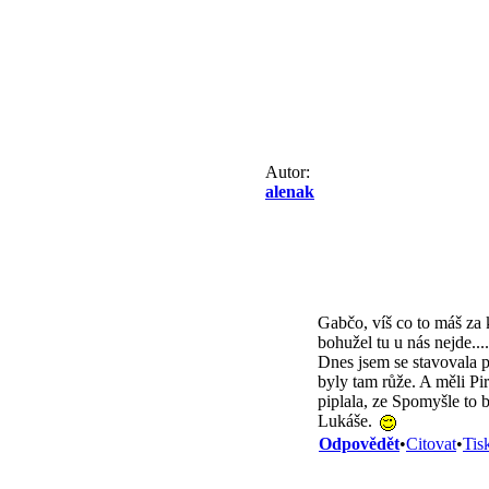
Autor:
alenak
Gabčo, víš co to máš za 
bohužel tu u nás nejde..
Dnes jsem se stavovala p
byly tam růže. A měli Pi
piplala, ze Spomyšle to b
Lukáše.
Odpovědět
•
Citovat
•
Tis