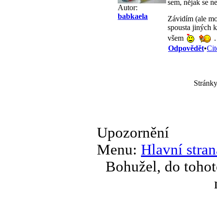
sem, nějak se n
Autor:
babkaela
Závidím (ale moc
spousta jiných 
všem
.
Odpovědět
•
Cit
Stránky
Upozornění
Menu:
Hlavní stran
Bohužel, do tohot