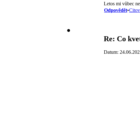
Letos mi vůbec ne
Odpovědět
•
Citov
Re: Co kve
Datum: 24.06.202