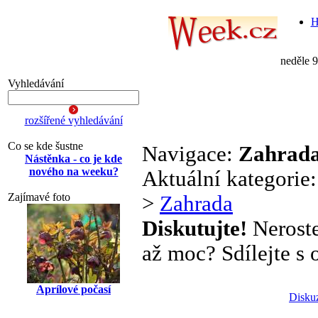
H
neděle 
Vyhledávání
rozšířené vyhledávání
Co se kde šustne
Navigace:
Zahrad
Nástěnka - co je kde
nového na weeku?
Aktuální kategorie
Zajímavé foto
>
Zahrada
Diskutujte!
Neroste
až moc? Sdílejte s o
Aprílové počasí
Disku