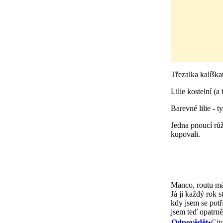
Třezalka kalíškat
Lilie kostelní (a
Barevné lilie - t
Jedna pnoucí růže
kupovali.
Manco, routu mám
Já ji každý rok 
kdy jsem se potří
jsem teď opatrněj
Odpovědět
•
Cit