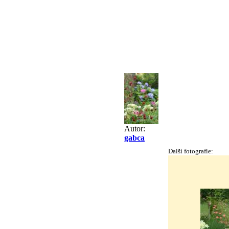
Autor:
gabca
Další fotografie: