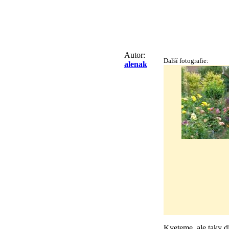
Autor:
Další fotografie:
alenak
Kveteme, ale taky d