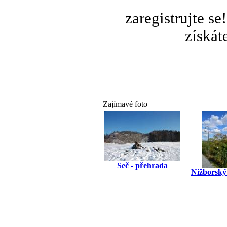
zaregistrujte s
získát
Zajímavé foto
Seč - přehrada
Nižborský