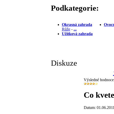
Podkategorie:
Okrasná zahrada
Ovocn
Růže
-
...
Užitková zahrada
Diskuze
Výsledné hodnoce
Co kvete
Datum: 01.06.201