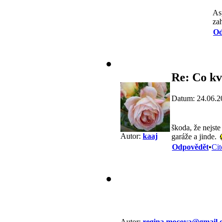
As
zah
Od
Re: Co kv
Datum: 24.06.2
škoda, že nejste
Autor:
kaaj
garáže a jinde.
Odpovědět
•
Cit
Autor:
regina.mocova@gmail.