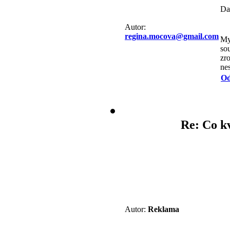
Da
Autor:
regina.mocova@gmail.com
My
so
zr
ne
Od
Re: Co k
Autor:
Reklama