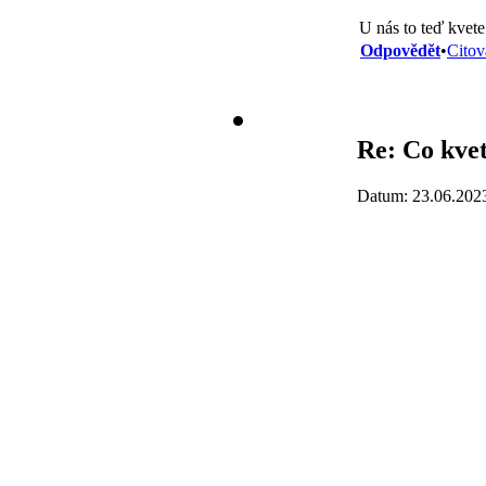
U nás to teď kvet
Odpovědět
•
Citov
Re: Co kvet
Datum: 23.06.202