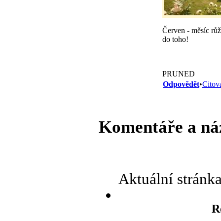
Červen - měsíc růží
do toho!
PRUNED
Odpovědět
•
Citov
Komentáře a ná
Aktuální stránk
R