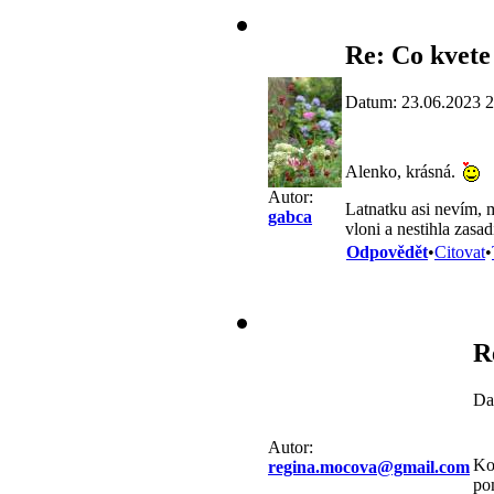
Re: Co kvete
Datum: 23.06.2023 2
Alenko, krásná.
Autor:
Latnatku asi nevím, 
gabca
vloni a nestihla zasad
Odpovědět
•
Citovat
•
R
Da
Autor:
Ko
regina.mocova@gmail.com
po