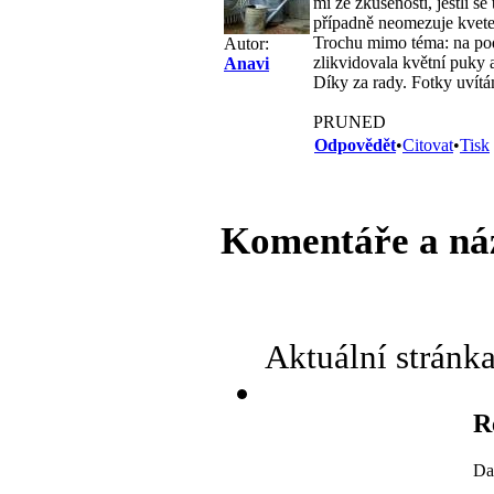
mi ze zkušenosti, jestli s
případně neomezuje kveten
Trochu mimo téma: na podz
Autor:
zlikvidovala květní puky 
Anavi
Díky za rady. Fotky uvít
PRUNED
Odpovědět
•
Citovat
•
Tisk
Komentáře a ná
Aktuální stránk
R
Da