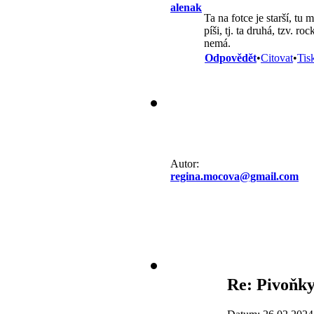
alenak
Ta na fotce je starší, t
píši, tj. ta druhá, tzv. r
nemá.
Odpovědět
•
Citovat
•
Tis
Autor:
regina.mocova@gmail.com
Re: Pivoňk