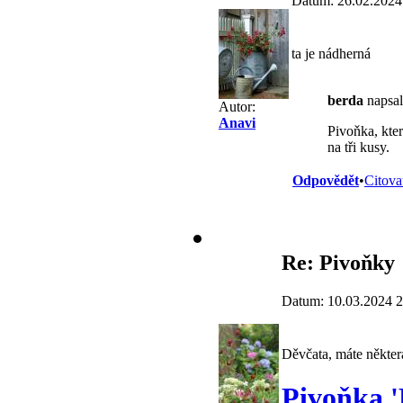
Datum: 26.02.2024
ta je nádherná
berda
napsal
Autor:
Anavi
Pivoňka, kter
na tři kusy.
Odpovědět
•
Citova
Re: Pivoňky
Datum: 10.03.2024 2
Děvčata, máte některá
Pivoňka '