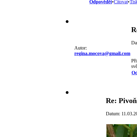
Odpovědět
•
Citovat
•
Tis
R
Da
Autor:
regina.mocova@gmail.com
Při
svě
Od
Re: Pivo
Datum: 11.03.2