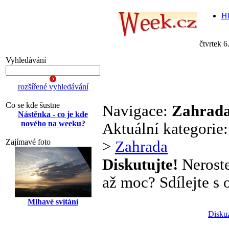
Hl
čtvrtek 6
Vyhledávání
rozšířené vyhledávání
Co se kde šustne
Navigace:
Zahrad
Nástěnka - co je kde
nového na weeku?
Aktuální kategorie
Zajímavé foto
>
Zahrada
Diskutujte!
Neroste
až moc? Sdílejte s o
Mlhavé svítání
Disku