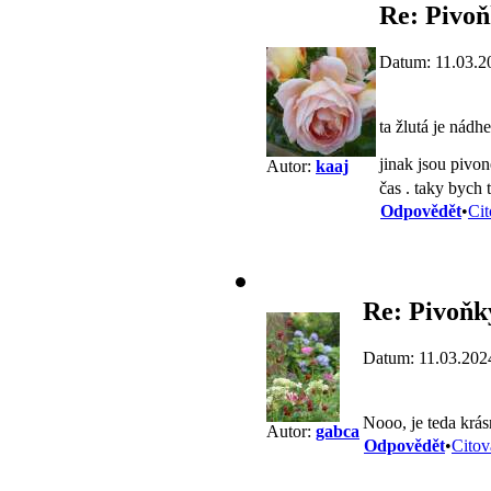
Re: Pivo
Datum: 11.03.2
ta žlutá je nádh
jinak jsou pivo
Autor:
kaaj
čas . taky bych
Odpovědět
•
Cit
Re: Pivoňk
Datum: 11.03.202
Nooo, je teda krás
Autor:
gabca
Odpovědět
•
Citov