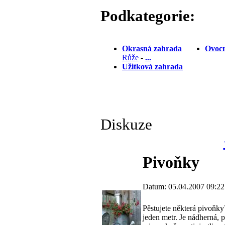
Podkategorie:
Okrasná zahrada
Ovocn
Růže
-
...
Užitková zahrada
Diskuze
Pivoňky
Datum: 05.04.2007 09:22
Pěstujete některá pivoňky
jeden metr. Je nádherná, 