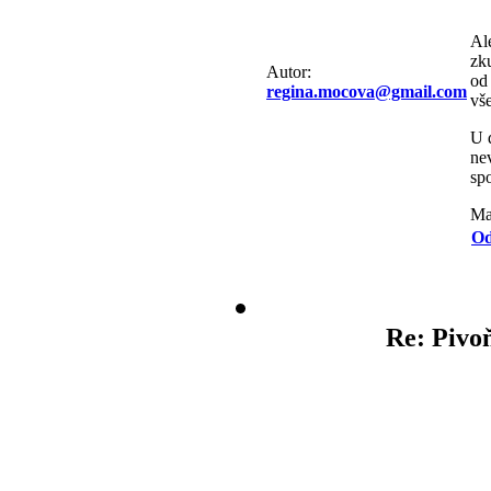
Al
zku
Autor:
od
regina.mocova@gmail.com
vš
U 
nev
sp
Man
Od
Re: Pivo