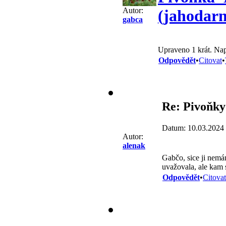
Autor:
(jahodarn
gabca
Upraveno 1 krát. Nap
Odpovědět
•
Citovat
•
Re: Pivoňky
Datum: 10.03.2024
Autor:
alenak
Gabčo, sice ji nemá
uvažovala, ale kam s
Odpovědět
•
Citovat