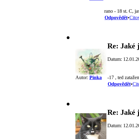
rano - 18 st. C, j
Odpovědět
•
Cito
Re: Jaké j
Datum: 12.01.2
-17 , ted zataže
Autor:
Pinka
Odpovědět
•
Cit
Re: Jaké j
Datum: 12.01.2