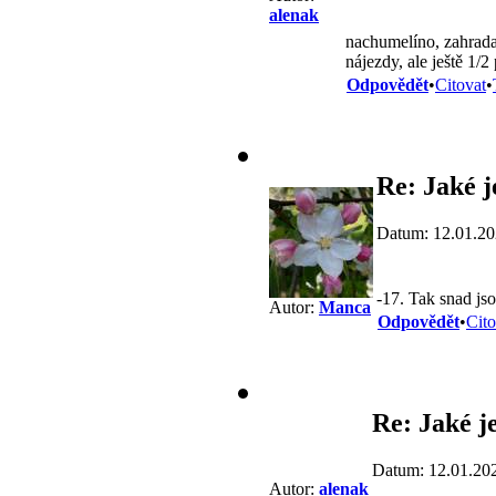
alenak
nachumelíno, zahrada 
nájezdy, ale ještě 1/2 
Odpovědět
•
Citovat
•
Re: Jaké j
Datum: 12.01.20
-17. Tak snad js
Autor:
Manca
Odpovědět
•
Cito
Re: Jaké j
Datum: 12.01.20
Autor:
alenak