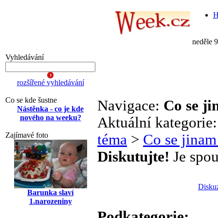
H
neděle 
Vyhledávání
rozšířené vyhledávání
Co se kde šustne
Navigace:
Co se j
Nástěnka - co je kde
nového na weeku?
Aktuální kategorie
Zajímavé foto
téma
>
Co se jinam
Diskutujte!
Je spou
Disku
Barunka slaví
1.narozeniny
Podkategorie: