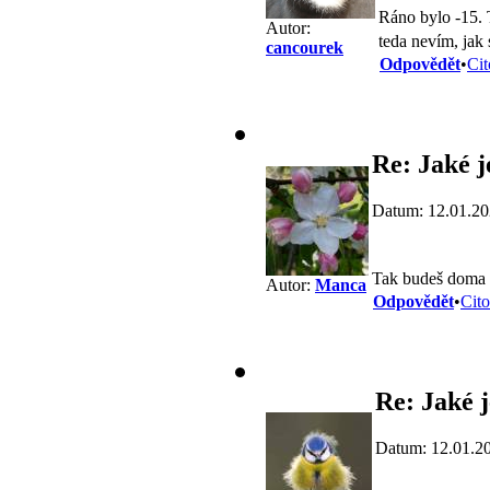
Ráno bylo -15. T
Autor:
teda nevím, jak
cancourek
Odpovědět
•
Cit
Re: Jaké j
Datum: 12.01.20
Tak budeš doma
Autor:
Manca
Odpovědět
•
Cito
Re: Jaké j
Datum: 12.01.2