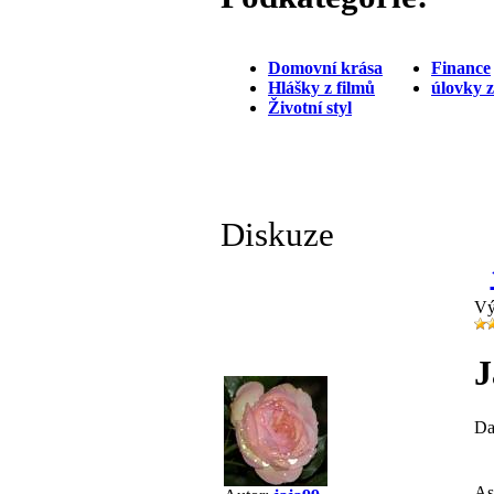
Domovní krása
Finance
Hlášky z filmů
úlovky 
Životní styl
Diskuze
Vý
J
Da
As