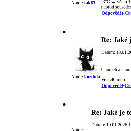
-3°C → včera 10
Autor:
tak63
naproti sousedce
Odpovědět
•
Cit
Re: Jaké j
Datum: 10.01.2
Chumelí a chume
Autor:
kordula
Ve 2:40 mim
Odpovědět
•
Cit
Re: Jaké je t
Datum: 10.01.2026 1
Autor: