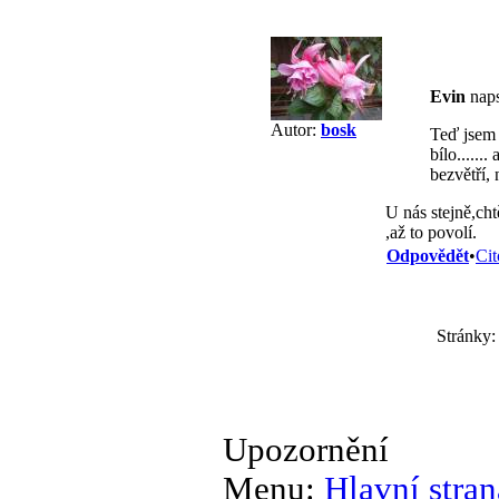
Evin
naps
Autor:
bosk
Teď jsem 
bílo......
bezvětří,
U nás stejně,cht
,až to povolí.
Odpovědět
•
Cit
Stránky:
Upozornění
Menu:
Hlavní stran