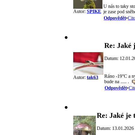
U nás to taky st
Autor:
SPIKE
je zase pod sně
Odpovědět
•
Cit
Re: Jaké j
Datum: 12.01.2
Ráno -19°C a ny
Autor:
tak63
bude na ..... .
Odpovědět
•
Cit
Re: Jaké je 
Datum: 13.01.2026