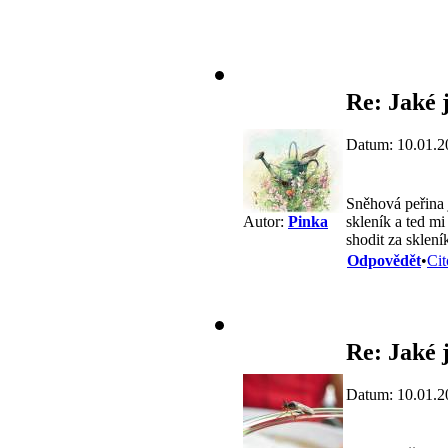
Re: Jaké j
Datum: 10.01.2
Sněhová peřina j
skleník a ted m
Autor:
Pinka
shodit za sklení
Odpovědět
•
Cit
Re: Jaké j
Datum: 10.01.2