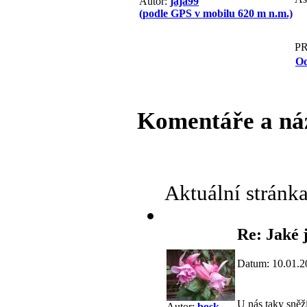
Autor:
jaja99
(podle GPS v mobilu 620 m n.m.)
P
Od
Komentáře a ná
Aktuální stránk
Re: Jaké j
Datum: 10.01.2
U nás taky sněž
Autor:
bosk