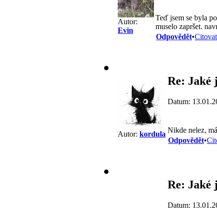
Teď jsem se byla pod
Autor:
muselo zapršet. navr
Evin
Odpovědět
•
Citovat
Re: Jaké j
Datum: 13.01.2
Nikde nelez, má
Autor:
kordula
Odpovědět
•
Cit
Re: Jaké j
Datum: 13.01.2