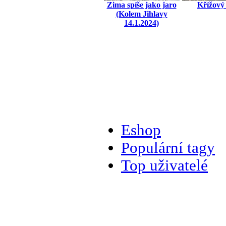
Zima spíše jako jaro
Křížový
(Kolem Jihlavy
14.1.2024)
Eshop
Populární tagy
Top uživatelé