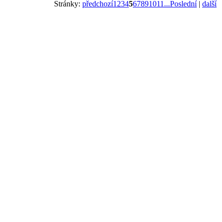
Stránky:
předchozí
1
2
3
4
5
6
7
8
9
10
11
...Poslední
|
další