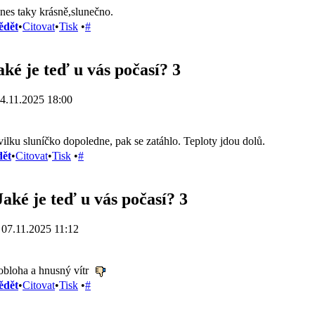
nes taky krásně,slunečno.
ědět
•
Citovat
•
Tisk
•
#
aké je teď u vás počasí? 3
4.11.2025 18:00
ilku sluníčko dopoledne, pak se zatáhlo. Teploty jdou dolů.
ět
•
Citovat
•
Tisk
•
#
Jaké je teď u vás počasí? 3
07.11.2025 11:12
bloha a hnusný vítr
ědět
•
Citovat
•
Tisk
•
#