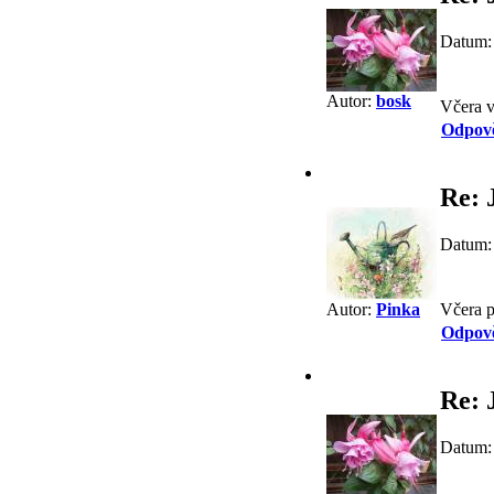
Datum:
Autor:
bosk
Včera v
Odpov
Re: 
Datum:
Včera p
Autor:
Pinka
Odpov
Re: 
Datum: