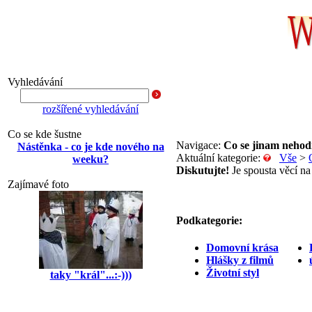
Vyhledávání
rozšířené vyhledávání
Co se kde šustne
Navigace:
Co se jinam nehod
Nástěnka - co je kde nového na
Aktuální kategorie:
Vše
>
weeku?
Diskutujte!
Je spousta věcí na 
Zajímavé foto
Podkategorie:
Domovní krása
Hlášky z filmů
Životní styl
taky "král"...:-)))