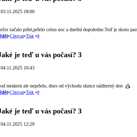
 03.11.2025 18:00
ečer začalo pršet,pršelo celou noc a dnešní dopoledne.Teď je skoro jas
ědět
•
Citovat
•
Tisk
•
#
Jaké je teď u vás počasí? 3
 04.11.2025 10:43
od mrakem ale nepršelo, dnes od východu slunce nádherný den
ědět
•
Citovat
•
Tisk
•
#
Jaké je teď u vás počasí? 3
 04.11.2025 12:29