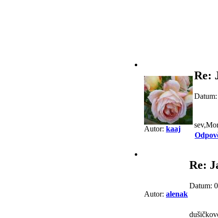
Re: 
Datum:
sev,Mor
Autor:
kaaj
Odpov
Re: J
Datum: 0
Autor:
alenak
dušičkov