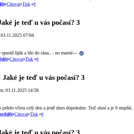
ět
•
Citovat
•
Tisk
•
#
Jaké je teď u vás počasí? 3
 03.11.2025 07:04
 spustil liják a lilo do rána.. - no marné---
ědět
•
Citovat
•
Tisk
•
#
 Jaké je teď u vás počasí? 3
m: 03.11.2025 14:58
 pršelo včera celý den a jestě dnes dopoledne. Teď sluní a je 9 stupňů. 
ovědět
•
Citovat
•
Tisk
•
#
Jaké je teď u vás počasí? 3