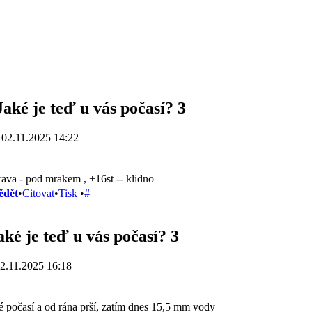
Jaké je teď u vás počasí? 3
 02.11.2025 14:22
ava - pod mrakem , +16st -- klidno
ědět
•
Citovat
•
Tisk
•
#
aké je teď u vás počasí? 3
2.11.2025 16:18
é počasí a od rána prší, zatím dnes 15,5 mm vody