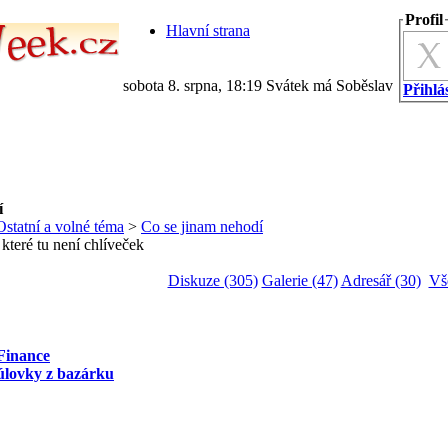
Profil
Hlavní strana
sobota 8. srpna, 18:19 Svátek má Soběslav
Přihlás
í
Ostatní a volné téma
>
Co se jinam nehodí
které tu není chlíveček
Diskuze (305)
Galerie (47)
Adresář (30)
Vš
Finance
úlovky z bazárku