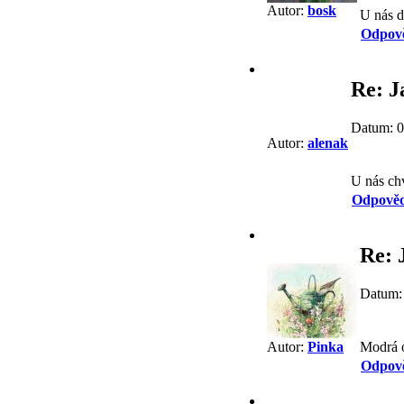
Autor:
bosk
U nás d
Odpov
Re: J
Datum: 0
Autor:
alenak
U nás chv
Odpověd
Re: 
Datum: 
Modrá o
Autor:
Pinka
Odpov