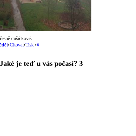
řesně dušičkové.
ědět
•
Citovat
•
Tisk
•
#
Jaké je teď u vás počasí? 3