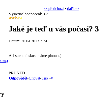
<<předchozí
•
další>>
Výsledné hodnocení:
3.7
Jaké je teď u vás počasí? 3
Datum: 30.04.2013 21:41
Asi starou diskusi máme plnou :-)
n.m.)
PRUNED
Odpovědět
•
Citovat
•
Tisk
•
#
ry