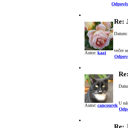
Odpověd
Re: 
Datum:
večer se
Autor:
kaaj
Odpov
Re:
Datu
U nás
Autor:
cancourek
Odp
Re: 