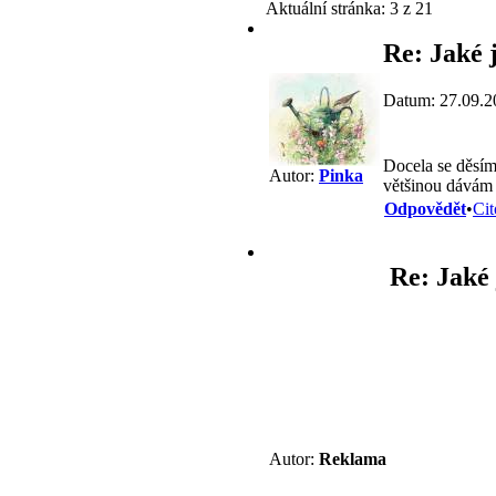
Aktuální stránka:
3 z 21
Re: Jaké j
Datum: 27.09.2
Docela se děsím 
Autor:
Pinka
většinou dávám 
Odpovědět
•
Cit
Re: Jaké 
Autor:
Reklama