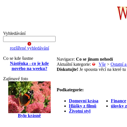
Vyhledávání
rozšířené vyhledávání
Co se kde šustne
Navigace:
Co se jinam nehodí
Nástěnka - co je kde
Aktuální kategorie:
Vše
>
Ostatní 
nového na weeku?
Diskutujte!
Je spousta věcí na které tu
Zajímavé foto
Podkategorie:
Domovní krása
Finance
Hlášky z filmů
úlovky 
Životní styl
Bylo krásně