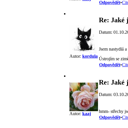
Odpovědět
•
Cit
Re: Jaké j
Datum: 01.10.2
Jsem nastydlá a
Autor:
kordula
Ústrojím se zim
Odpovědět
•
Cit
Re: Jaké j
Datum: 03.10.2
hmm- střechy js
Autor:
kaaj
Odpovědět
•
Cit