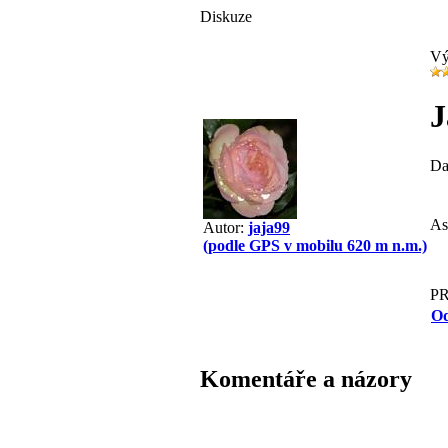
Diskuze
Vý
J
Da
As
Autor:
jaja99
(podle GPS v mobilu 620 m n.m.)
P
Od
Komentáře a názory