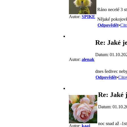
Ráno necelé 3 st
Autor:
SPIKE
Nějaké pokojovky
Odpovědět
•
Cit
Re: Jaké j
Datum: 01.10.20
Autor:
alenak
dnes šedivec nebyl
Odpovědět
•
Cito
Re: Jaké j
Datum: 01.10.2
noc snad až -1st
Autor:
kaaj