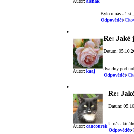
Autor:
alenak
Bylo u nás - 1 st
Odpovědět
•
Cito
Re: Jaké j
Datum: 05.10.2
dva dny pod nul
Autor:
kaaj
Odpovědět
•
Cit
Re: Jaké
Datum: 05.10
U nás aktuálně
Autor:
cancourek
Odpovědět
•