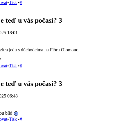
ovat
•
Tisk
•
#
e teď u vás počasí? 3
025 18:01
 zítra jedu s důchodcima na Flóru Olomouc.
ě
ovat
•
Tisk
•
#
e teď u vás počasí? 3
025 06:48
ou bílé
ovat
•
Tisk
•
#