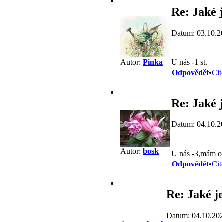
Re: Jaké j
Datum: 03.10.2
U nás -1 st.
Autor:
Pinka
Odpovědět
•
Cit
Re: Jaké j
Datum: 04.10.2
Autor:
bosk
U nás -3,mám om
Odpovědět
•
Cit
Re: Jaké j
Datum: 04.10.20