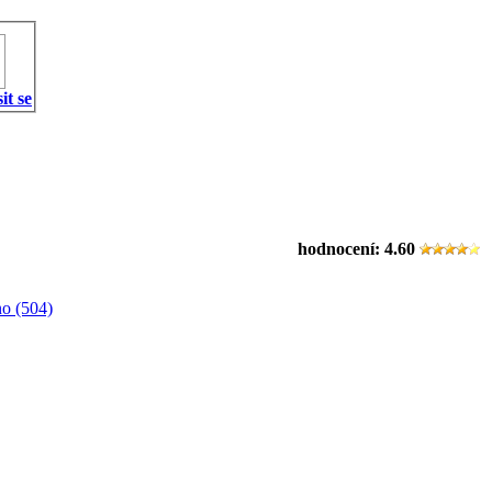
it se
hodnocení:
4.60
o (504)