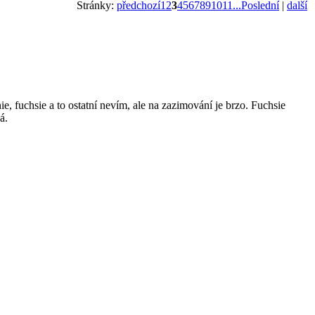
Stránky:
předchozí
1
2
3
4
5
6
7
8
9
10
11
...Poslední
|
další
ie, fuchsie a to ostatní nevím, ale na zazimování je brzo. Fuchsie
á.