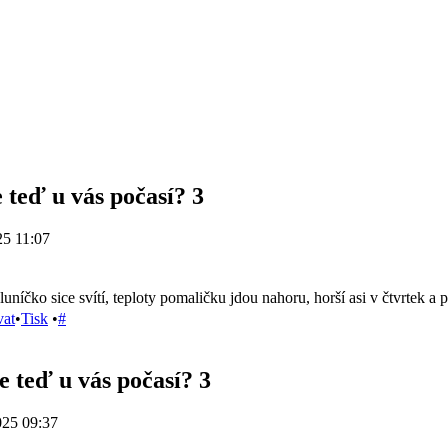
e teď u vás počasí? 3
25 11:07
sluníčko sice svítí, teploty pomaličku jdou nahoru, horší asi v čtvrtek a p
vat
•
Tisk
•
#
e teď u vás počasí? 3
025 09:37