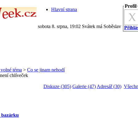
Profil
Hlavní strana
sobota 8. srpna, 19:02 Svátek má Soběslav
Přihlás
a volné téma
>
Co se jinam nehodí
 není chlíveček
Diskuze (305)
Galerie (47)
Adresář (30)
Všechn
z bazárku