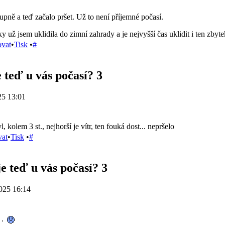
upně a teď začalo pršet. Už to není příjemné počasí.
 už jsem uklidila do zimní zahrady a je nejvyšší čas uklidit i ten zbytek
ovat
•
Tisk
•
#
e teď u vás počasí? 3
25 13:01
, kolem 3 st., nejhorší je vítr, ten fouká dost... nepršelo
vat
•
Tisk
•
#
e teď u vás počasí? 3
025 16:14
 .