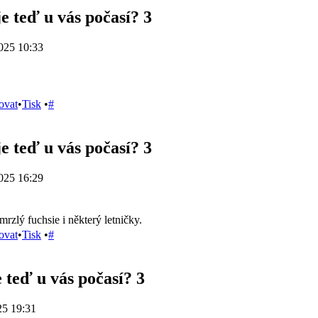
e teď u vás počasí? 3
025 10:33
ovat
•
Tisk
•
#
e teď u vás počasí? 3
025 16:29
rzlý fuchsie i některý letničky.
ovat
•
Tisk
•
#
e teď u vás počasí? 3
25 19:31