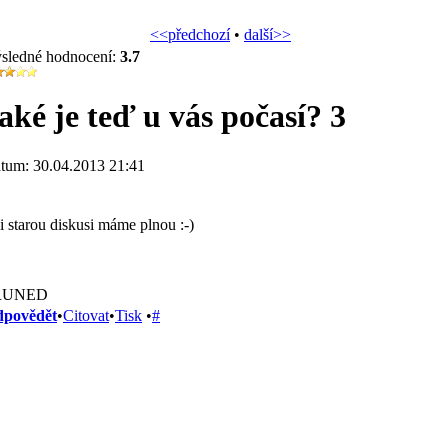
<<předchozí
•
další>>
sledné hodnocení:
3.7
aké je teď u vás počasí? 3
tum: 30.04.2013 21:41
i starou diskusi máme plnou :-)
RUNED
povědět
•
Citovat
•
Tisk
•
#