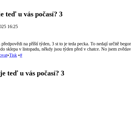
e teď u vás počasí? 3
025 16:25
předpovědi na příští týden, 3 st to je teda pecka. To nedají určitě begon
do sklepa v listopadu, někdy jsou týden před v chatce. No jsem zvědav
ovat
•
Tisk
•
#
je teď u vás počasí? 3