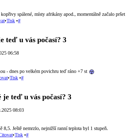
., kopřivy spálené, místy afrikány apod., momentálně začalo pršet
vat
•
Tisk
•
#
e teď u vás počasí? 3
025 06:58
ou - dnes po velkém povichru teď ráno +7 st
ovat
•
Tisk
•
#
 je teď u vás počasí? 3
.2025 08:03
 8,5. Ještě nemrzlo, nejnižší ranní teplota byl 1 stupeň.
Citovat
•
Tisk
•
#