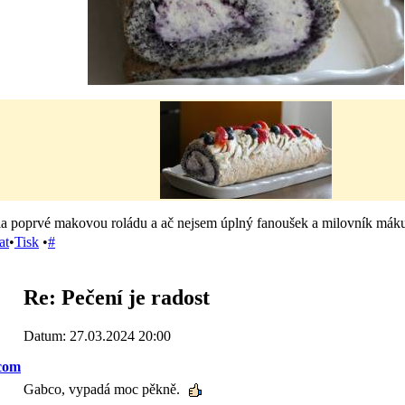
a poprvé makovou roládu a ač nejsem úplný fanoušek a milovník máku
at
•
Tisk
•
#
Re: Pečení je radost
Datum: 27.03.2024 20:00
com
Gabco, vypadá moc pěkně.