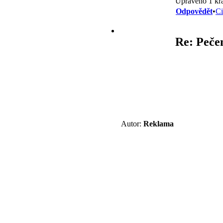
Upraveno 1 krá
Odpovědět
•
Ci
Re: Pečen
Autor:
Reklama