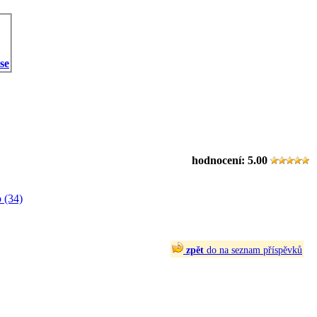
 se
hodnocení:
5.00
 (34)
zpět
do na seznam příspěvků