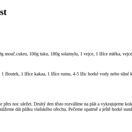
st
g mouč.cukru, 100g tuku, 180g solamylu, 1 vejce, 1 lžíce mléka, vejce
 žloutek, 1 lžíce kakaa, 1 lžíce rumu, 4-5 lžic horké vody nebo silné 
e přes noc uležet. Druhý den těsto rozválíme na plát a vykrajujeme 
můžeme dát půlku vlašského ořechu. Pečeme opatrně a ještě horké su