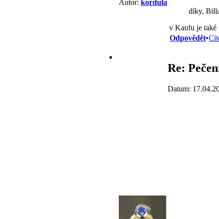
Autor:
kordula
díky, Bil
v Kaufu je také
Odpovědět
•
Cit
Re: Pečení
Datum: 17.04.2