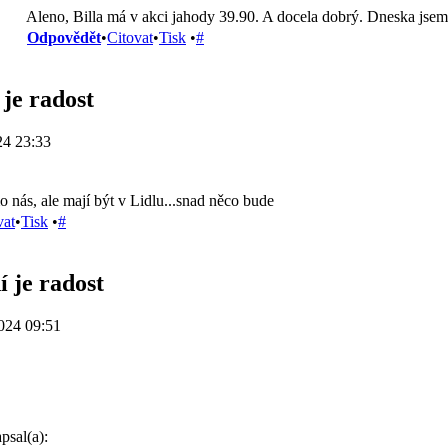
Aleno, Billa má v akci jahody 39.90. A docela dobrý. Dneska jsem
Odpovědět
•
Citovat
•
Tisk
•
#
 je radost
24 23:33
mo nás, ale mají být v Lidlu...snad něco bude
vat
•
Tisk
•
#
í je radost
024 09:51
psal(a):