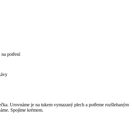
 na potření
kávy
kolečka. Urovnáme je na tukem vymazaný plech a potřeme rozšlehaným
ndáme. Spojíme krémem.