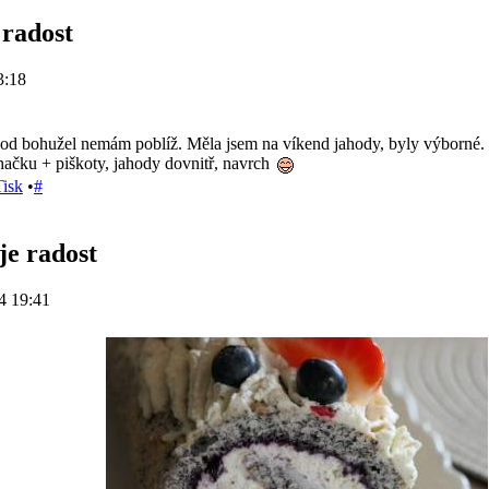
 radost
3:18
od bohužel nemám poblíž. Měla jsem na víkend jahody, byly výborné. D
hačku + piškoty, jahody dovnitř, navrch
Tisk
•
#
je radost
4 19:41