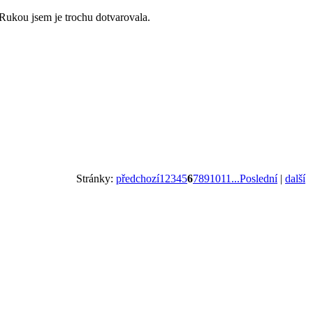
. Rukou jsem je trochu dotvarovala.
Stránky:
předchozí
1
2
3
4
5
6
7
8
9
10
11
...Poslední
|
další