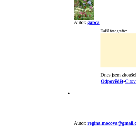
Autor:
gabca
Další fotografie:
Dnes jsem zkoušel
Odpovědět
•
Citov
Autor:
regina.mocova@gmail.