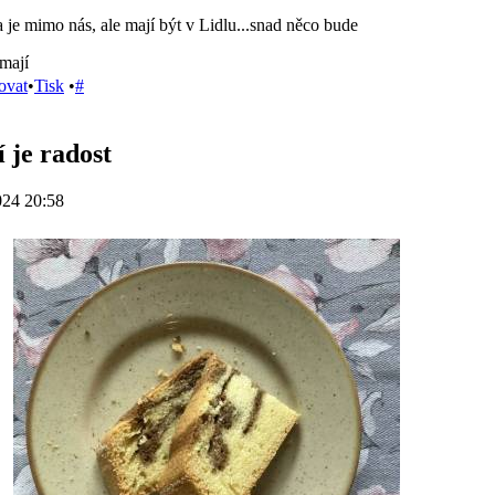
la je mimo nás, ale mají být v Lidlu...snad něco bude
 mají
ovat
•
Tisk
•
#
 je radost
024 20:58