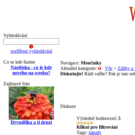
Vyhledávání
rozšířené vyhledávání
Co se kde šustne
Navigace:
Moučníky
Nástěnka - co je kde
Aktuální kategorie:
Vše
>
Záliby a 
nového na weeku?
Diskutujte!
Rádi vaříte? Pak je tato se
Zajímavé foto
Diskuze
Výsledné hodnocení:
5
Drvodělka a ti druzí
Klikni pro filtrování
Tagy:
jahody