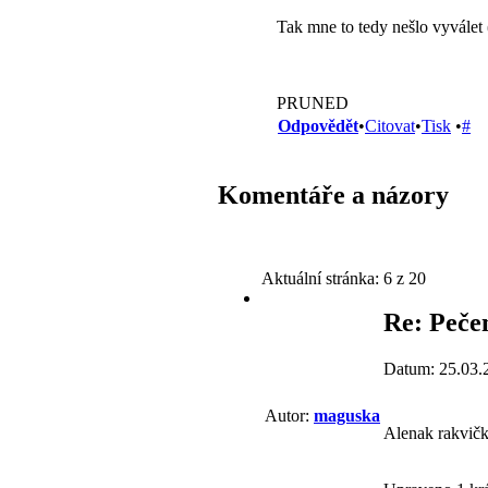
Tak mne to tedy nešlo vyválet 
PRUNED
Odpovědět
•
Citovat
•
Tisk
•
#
Komentáře a názory
Aktuální stránka:
6 z 20
Re: Pečen
Datum: 25.03.
Autor:
maguska
Alenak rakvičk