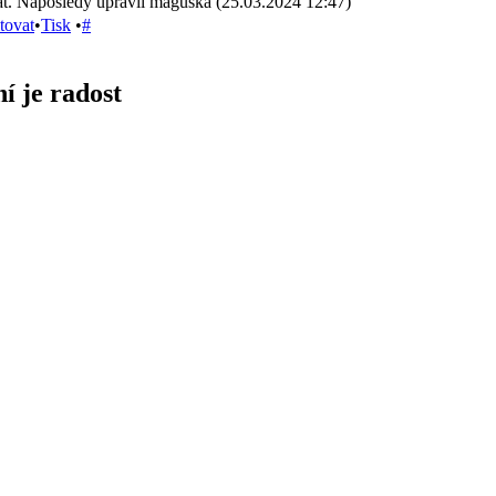
t. Naposledy upravil maguska (25.03.2024 12:47)
tovat
•
Tisk
•
#
í je radost