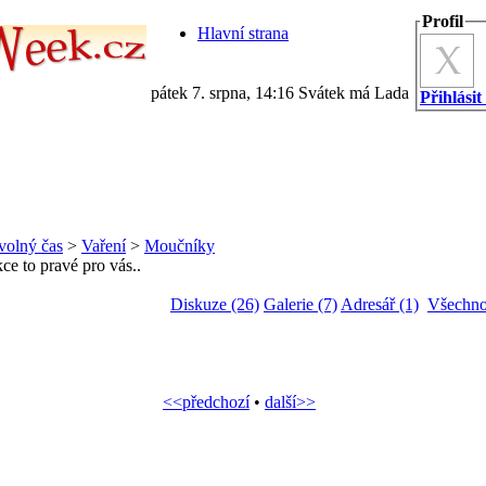
Profil
Hlavní strana
pátek 7. srpna, 14:16 Svátek má Lada
Přihlásit
volný čas
>
Vaření
>
Moučníky
kce to pravé pro vás..
Diskuze (26)
Galerie (7)
Adresář (1)
Všechno
<<předchozí
•
další>>