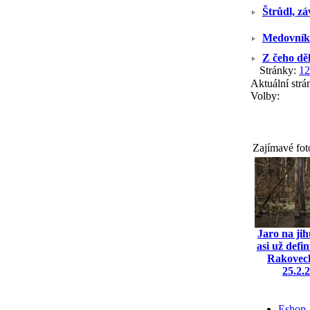
Štrůdl, záv
Medovník
Z čeho dě
Stránky:
1
2
Aktuální strá
Volby:
Zajímavé fot
Jaro na ji
asi už defi
Rakoveck
25.2.
Eshop