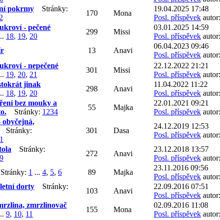
ní pokrmy
Stránky:
19.04.2025 17:48
170
Mona
2
Posl. příspěvek
autor
ukroví - pečené
03.01.2025 14:59
299
Missi
..
18
,
19
,
20
Posl. příspěvek
autor
06.04.2023 09:46
ír
13
Anavi
Posl. příspěvek
autor
ukroví - nepečené
22.12.2022 21:21
301
Missi
..
19
,
20
,
21
Posl. příspěvek
autor
tokrát jinak
11.04.2022 11:22
298
Anavi
..
18
,
19
,
20
Posl. příspěvek
autor:
aření bez mouky a
22.01.2021 09:21
55
Majka
o.
Stránky:
1
2
3
4
Posl. příspěvek
autor
 obyčejná,
24.12.2019 12:53
Stránky:
301
Dasa
Posl. příspěvek
autor
1
tola
Stránky:
23.12.2018 13:57
272
Anavi
9
Posl. příspěvek
autor:
23.11.2016 09:56
tránky:
1
...
4
,
5
,
6
89
Majka
Posl. příspěvek
autor
letní dorty
Stránky:
22.09.2016 07:51
103
Anavi
Posl. příspěvek
autor
rzlina, zmrzlinovač
02.09.2016 11:08
155
Mona
..
9
,
10
,
11
Posl. příspěvek
autor