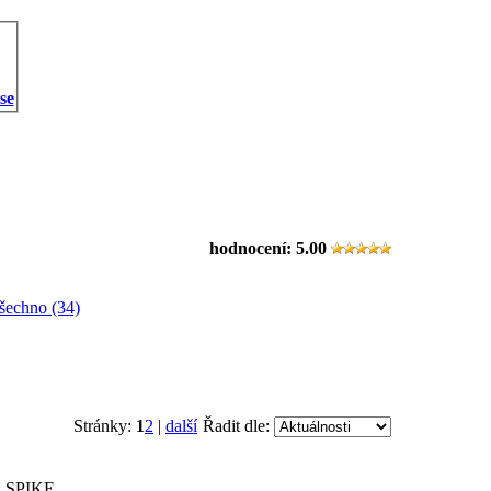
 se
hodnocení:
5.00
šechno (34)
Stránky:
1
2
|
další
Řadit dle:
: SPIKE