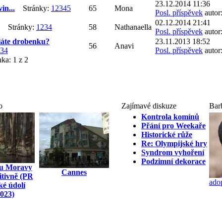
23.12.2014 11:36
in...
Stránky:
1
2
3
4
5
65
Mona
Posl. příspěvek
autor:
02.12.2014 21:41
Stránky:
1
2
3
4
58
Nathanaella
Posl. příspěvek
autor
láte drobenku?
23.11.2013 18:52
56
Anavi
3
4
Posl. příspěvek
autor
nka:
1 z 2
o
Zajímavé diskuze
Bar
Kontrola komínů
Přání pro Weekaře
Historické růže
Re: Olympijské hry
Syndrom vyhoření
Podzimní dekorace
hu Moravy
Cannes
nitivně (PR
ado
é údolí
2023)