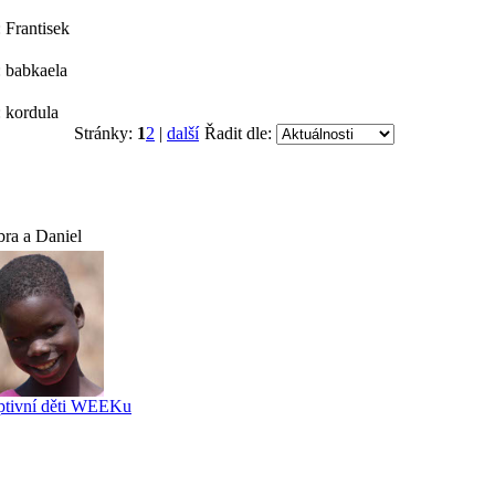
 Frantisek
: babkaela
: kordula
Stránky:
1
2
|
další
Řadit dle:
bra a Daniel
ptivní děti WEEKu