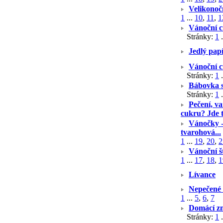
Velikonoč
1
...
10
,
11
,
1
Vánoční c
Stránky:
1
.
Jedlý pap
Vánoční c
Stránky:
1
.
Bábovka s
Stránky:
1
.
Pečení, v
cukru? Jde t
Vánočky -
tvarohová...
1
...
19
,
20
,
2
Vánoční š
1
...
17
,
18
,
1
Lívance
S
Nepečené 
1
...
5
,
6
,
7
Domácí zm
Stránky:
1
.