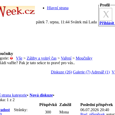
Profil
Hlavní strana
pátek 7. srpna, 11:44 Svátek má Lada
Přihlásit
učníky
gorie:
Vše
>
Záliby a volný čas
>
Vaření
>
Moučníky
ádi vaříte? Pak je tato sekce to pravé pro vás..
Diskuze (26)
Galerie (7)
Adresář (1)
V
 strana kategorie
•
Nová diskuze
•
nka:
1 z 2
Příspěvků
Založil
Poslední příspěvek
radost
Stránky:
06.07.2026 20:40
300
Mona
0
Posl. příspěvek
autor