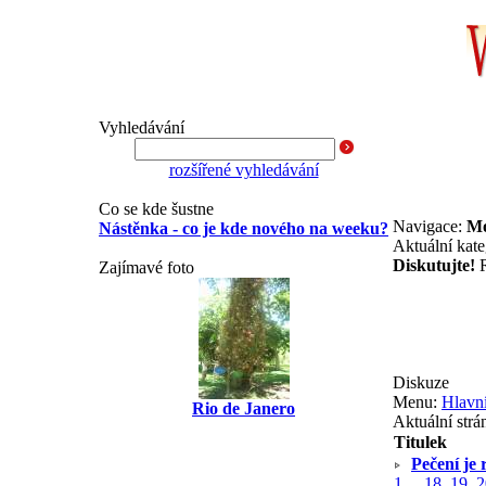
Vyhledávání
rozšířené vyhledávání
Co se kde šustne
Navigace:
Mo
Nástěnka - co je kde nového na weeku?
Aktuální kate
Diskutujte!
R
Zajímavé foto
Diskuze
Menu:
Hlavní
Rio de Janero
Aktuální strá
Titulek
Pečení je 
1
...
18
,
19
,
2