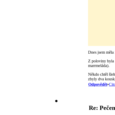
Dnes jsem měla 
Z poloviny byla
marrmeláda).
Někdo chtěl šleh
zbyly dva kousk
Odpovědět
•
Cit
Re: Pečen