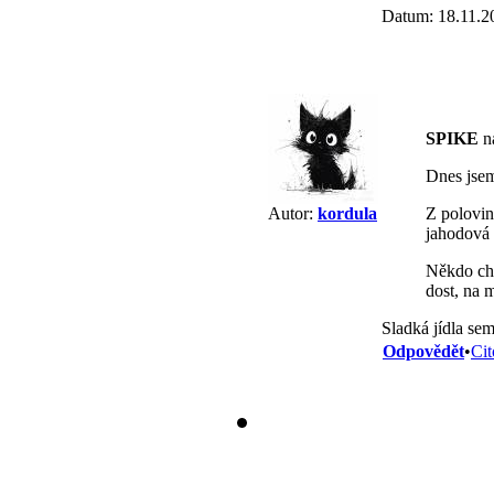
Datum: 18.11.2
SPIKE
na
Dnes jsem
Z polovin
Autor:
kordula
jahodová
Někdo cht
dost, na 
Sladká jídla se
Odpovědět
•
Cit