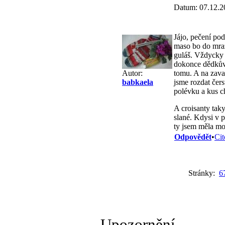
Datum: 07.12.2
Jájo, pečení po
maso bo do mraz
guláš. Vždycky s
dokonce dědkův 
tomu. A na zava
Autor:
jsme rozdat čerst
babkaela
polévku a kus c
A croisanty tak
slané. Kdysi v p
ty jsem měla mo
Odpovědět
•
Cit
Stránky:
6
Upozornění