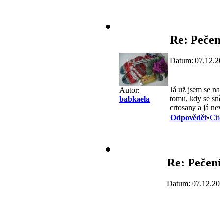
Re: Pečen
Datum: 07.12.2
Já už jsem se n
Autor:
tomu, kdy se sn
babkaela
crtosany a já nev
Odpovědět
•
Cit
Re: Pečení
Datum: 07.12.20