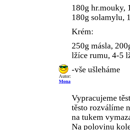
180g hr.mouky, 
180g solamylu, 1 
Krém:
250g másla, 200g
lžíce rumu, 4-5 
-vše ušleháme
Autor:
Mona
Vypracujeme těst
těsto rozválíme 
na tukem vymaza
Na polovinu kol