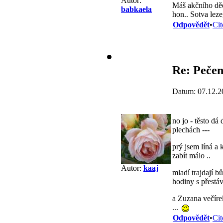
Autor:
Máš akčního d
babkaela
hon.. Sotva leze
Odpovědět
•
Cit
Re: Pečen
Datum: 07.12.2
no jo - těsto dá
plechách ---
prý jsem líná a 
zabít málo ..
Autor:
kaaj
mladí trajdají b
hodiny s přestá
a Zuzana večírek
...
Odpovědět
•
Cit