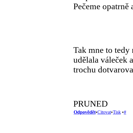
Pečeme opatrně 
Tak mne to tedy n
udělala váleček 
trochu dotvarova
PRUNED
Odpovědět
•
Citovat
•
Tisk
•
#