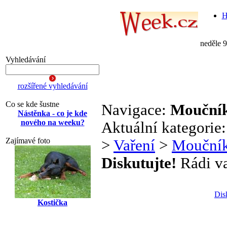
H
neděle 
Vyhledávání
rozšířené vyhledávání
Co se kde šustne
Navigace:
Mouční
Nástěnka - co je kde
nového na weeku?
Aktuální kategorie
Zajímavé foto
>
Vaření
>
Mouční
Diskutujte!
Rádi vař
Dis
Kostička