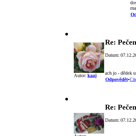
do
maj
Od
Re: Pečen
Datum: 07.12.2
ach jo - dědek u
Autor:
kaaj
Odpovědět
•
Cit
Re: Pečen
Datum: 07.12.2