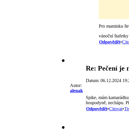
Pro maminku štrú
vánoční štafetky
Odpovědět
•
Cit
Re: Pečení je 
Datum: 06.12.2024 19:
Autor:
alenak
Spike, mám kamarádku, 
hospodyně, nechápu. Př
Odpovědět
•
Citovat
•
Ti