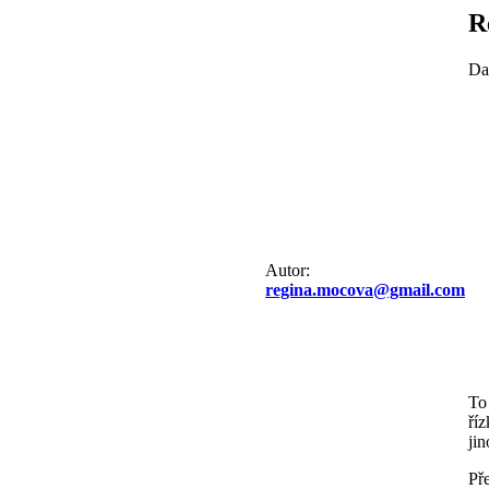
R
Da
Autor:
regina.mocova@gmail.com
To 
ří
ji
Př