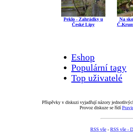
Peklo - Zahrádky u
Na sko
České Lípy
Č.Krum
Eshop
Populární tagy
Top uživatelé
Příspěvky v diskuzi vyjadřují názory jednotlivýc
Provoz diskuze se řídí
Pravi
RSS vše
-
RSS vše - D