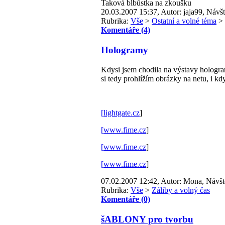
Taková blbůstka na zkoušku
20.03.2007 15:37, Autor: jaja99, Návšt
Rubrika:
Vše
>
Ostatní a volné téma
>
Komentáře (4)
Hologramy
Kdysi jsem chodila na výstavy hologram
si tedy prohlížím obrázky na netu, i kd
[
lightgate.cz
]
[
www.fime.cz
]
[
www.fime.cz
]
[
www.fime.cz
]
07.02.2007 12:42, Autor: Mona, Návšt
Rubrika:
Vše
>
Záliby a volný čas
Komentáře (0)
šABLONY pro tvorbu