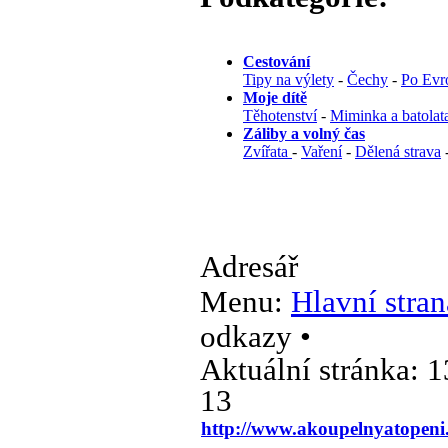
Cestování
Tipy na výlety
-
Čechy
-
Po Evr
Moje dítě
Těhotenství
-
Miminka a batolat
Záliby a volný čas
Zvířata
-
Vaření
-
Dělená strava
Adresář
Menu:
Hlavní stran
odkazy •
Aktuální stránka:
1
13
http://www.akoupelnyatopeni.