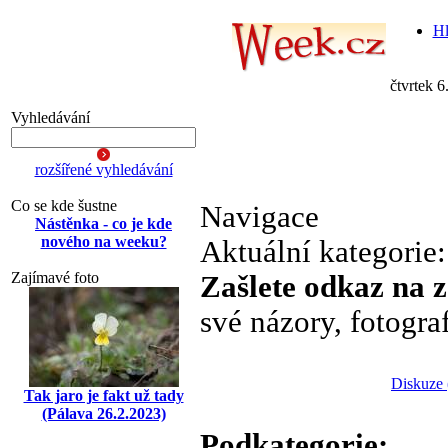
Hl
čtvrtek 6
Vyhledávání
rozšířené vyhledávání
Co se kde šustne
Navigace
Nástěnka - co je kde
nového na weeku?
Aktuální kategorie
Zajímavé foto
Zašlete odkaz na 
své názory, fotogra
Diskuze 
Tak jaro je fakt už tady
(Pálava 26.2.2023)
Podkategorie: