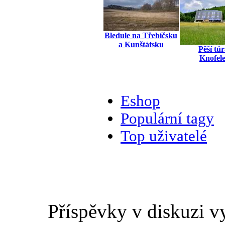
Bledule na Třebíčsku
a Kunštátsku
Pěší tú
Knofel
Eshop
Populární tagy
Top uživatelé
Příspěvky v diskuzi v