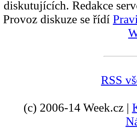
diskutujících. Redakce serv
Provoz diskuze se řídí
Prav
W
RSS vš
(c) 2006-14 Week.cz |
N