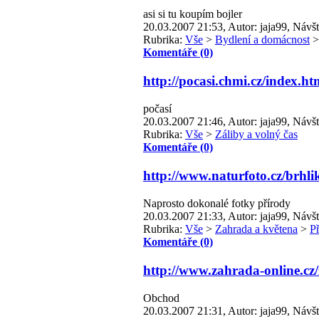
asi si tu koupím bojler
20.03.2007 21:53, Autor: jaja99, Návšt
Rubrika:
Vše
>
Bydlení a domácnost
Komentáře (0)
http://pocasi.chmi.cz/index.ht
počasí
20.03.2007 21:46, Autor: jaja99, Návšt
Rubrika:
Vše
>
Záliby a volný čas
Komentáře (0)
http://www.naturfoto.cz/brhlik
Naprosto dokonalé fotky přírody
20.03.2007 21:33, Autor: jaja99, Návšt
Rubrika:
Vše
>
Zahrada a květena
>
Př
Komentáře (0)
http://www.zahrada-online.c
Obchod
20.03.2007 21:31, Autor: jaja99, Návšt