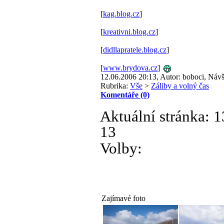
[
kag.blog.cz
]
[
kreativni.blog.cz
]
[
didllapratele.blog.cz
]
[
www.brydova.cz
]
12.06.2006 20:13, Autor: boboci, Návš
Rubrika:
Vše
>
Záliby a volný čas
Komentáře (0)
Aktuální stránka:
1
13
Volby:
Zajímavé foto