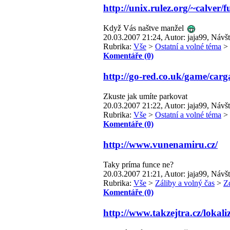
http://unix.rulez.org/~calver/
Když Vás naštve manžel
20.03.2007 21:24, Autor: jaja99, Návšt
Rubrika:
Vše
>
Ostatní a volné téma
>
Komentáře (0)
http://go-red.co.uk/game/car
Zkuste jak umíte parkovat
20.03.2007 21:22, Autor: jaja99, Návšt
Rubrika:
Vše
>
Ostatní a volné téma
>
Komentáře (0)
http://www.vunenamiru.cz/
Taky príma funce ne?
20.03.2007 21:21, Autor: jaja99, Návšt
Rubrika:
Vše
>
Záliby a volný čas
>
Zd
Komentáře (0)
http://www.takzejtra.cz/lokal