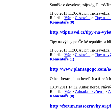
Soutěže o dovolené, zájezdy, EuroVíken
11.05.2011 11:05, Autor: TipTravel.cz,
Rubrika:
Vše
>
Cestování
>
Tipy na d
Komentáře (0)
http://tiptravel.cz/tipy-na-vylet
Tipy na výlety po České republice a bl
11.05.2011 11:03, Autor: TipTravel.cz,
Rubrika:
Vše
>
Cestování
>
Tipy na vý
Komentáře (1)
http://www.plantagogo.com
O heucherách, heucherelách a tiarelách
13.04.2011 14:32, Autor: hespa, Návšt
Rubrika:
Vše
>
Zahrada a květena
>
Z
Komentáře (0)
http://forum.masozravky.org/