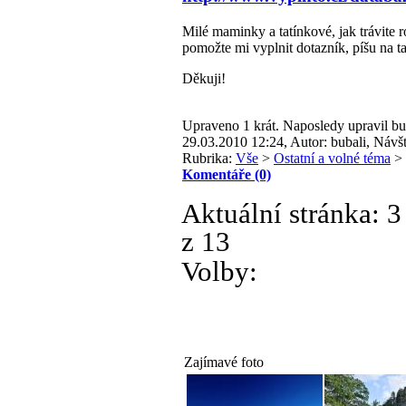
Milé maminky a tatínkové, jak trávite
pomožte mi vyplnit dotazník, píšu na t
Děkuji!
Upraveno 1 krát. Naposledy upravil bu
29.03.2010 12:24, Autor: bubali, Návšt
Rubrika:
Vše
>
Ostatní a volné téma
>
Komentáře (0)
Aktuální stránka:
3
z 13
Volby:
Zajímavé foto