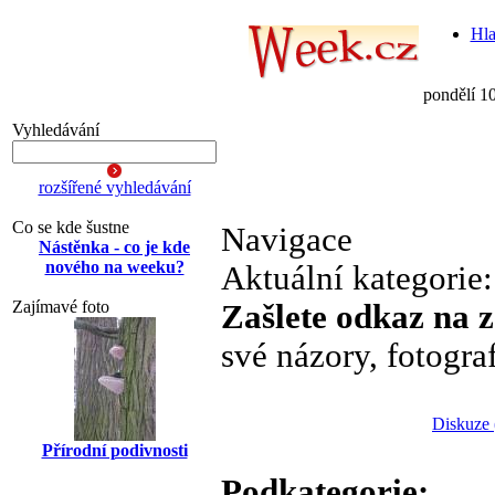
Hla
pondělí 1
Vyhledávání
rozšířené vyhledávání
Co se kde šustne
Navigace
Nástěnka - co je kde
nového na weeku?
Aktuální kategorie
Zajímavé foto
Zašlete odkaz na 
své názory, fotogra
Diskuze 
Přírodní podivnosti
Podkategorie: