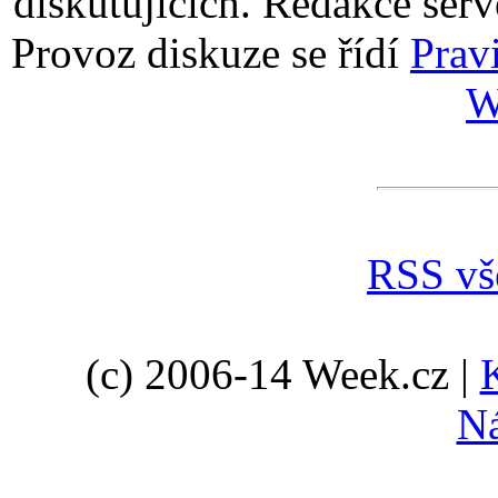
diskutujících. Redakce serv
Provoz diskuze se řídí
Prav
W
RSS vš
(c) 2006-14 Week.cz |
N