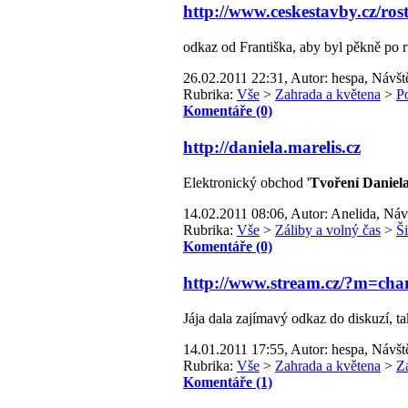
http://www.ceskestavby.cz/rost
odkaz od Františka, aby byl pěkně po 
26.02.2011 22:31, Autor: hespa, Návšt
Rubrika:
Vše
>
Zahrada a květena
>
P
Komentáře (0)
http://daniela.marelis.cz
Elektronický obchod '
Tvoření Daniel
14.02.2011 08:06, Autor: Anelida, Náv
Rubrika:
Vše
>
Záliby a volný čas
>
Š
Komentáře (0)
http://www.stream.cz/?m=cha
Jája dala zajímavý odkaz do diskuzí, 
14.01.2011 17:55, Autor: hespa, Návšt
Rubrika:
Vše
>
Zahrada a květena
>
Z
Komentáře (1)