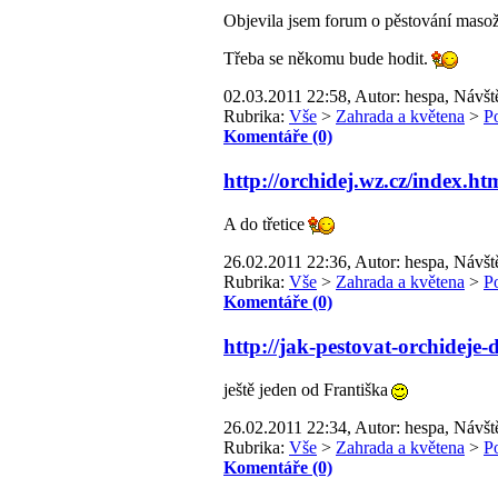
Objevila jsem forum o pěstování masož
Třeba se někomu bude hodit.
02.03.2011 22:58, Autor: hespa, Návšt
Rubrika:
Vše
>
Zahrada a květena
>
P
Komentáře (0)
http://orchidej.wz.cz/index.ht
A do třetice
26.02.2011 22:36, Autor: hespa, Návšt
Rubrika:
Vše
>
Zahrada a květena
>
P
Komentáře (0)
http://jak-pestovat-orchideje
ještě jeden od Františka
26.02.2011 22:34, Autor: hespa, Návšt
Rubrika:
Vše
>
Zahrada a květena
>
P
Komentáře (0)