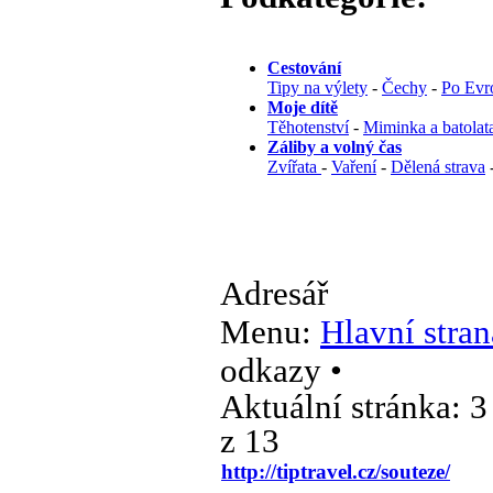
Cestování
Tipy na výlety
-
Čechy
-
Po Evr
Moje dítě
Těhotenství
-
Miminka a batolat
Záliby a volný čas
Zvířata
-
Vaření
-
Dělená strava
Adresář
Menu:
Hlavní stran
odkazy •
Aktuální stránka:
3
z 13
http://tiptravel.cz/souteze/