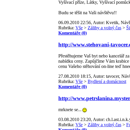
Vyšívací příze, Látky, Vyšívací pomůc
Budu se těšit na Vaši návštěvu!!
06.09.2010 22:56, Autor: Kvetik, Návš
Rubrika:
Vše
>
Záliby a volný čas
>
Š
Komentáře (0)
http://www.stehovani-tavocer.
Přestěhujeme Vaš byt nebo kancelář z
nabídku ceny. Zapůjčíme Vám krabice a 
cenu Vašeho stěhování on-line teď hne
27.08.2010 18:15, Autor: tavocer, Návš
Rubrika:
Vše
>
Bydlení a domácnost
Komentáře (0)
http://www.petrslanina.myster
mrknete se...
03.08.2010 23:20, Autor: ch.l.ast.i.n.k.
Rubrika:
Vše
>
Záliby a volný čas
>
F
Komentáře (0)