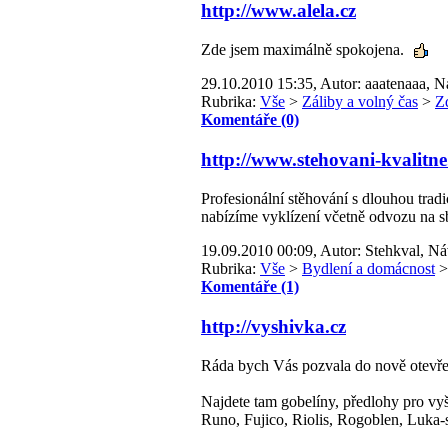
http://www.alela.cz
Zde jsem maximálně spokojena.
29.10.2010 15:35, Autor: aaatenaaa, N
Rubrika:
Vše
>
Záliby a volný čas
>
Zd
Komentáře (0)
http://www.stehovani-kvalitne
Profesionální stěhování s dlouhou trad
nabízíme vyklízení včetně odvozu na s
19.09.2010 00:09, Autor: Stehkval, Ná
Rubrika:
Vše
>
Bydlení a domácnost
Komentáře (1)
http://vyshivka.cz
Ráda bych Vás pozvala do nově otevře
Najdete tam gobelíny, předlohy pro vyš
Runo, Fujico, Riolis, Rogoblen, Luka-