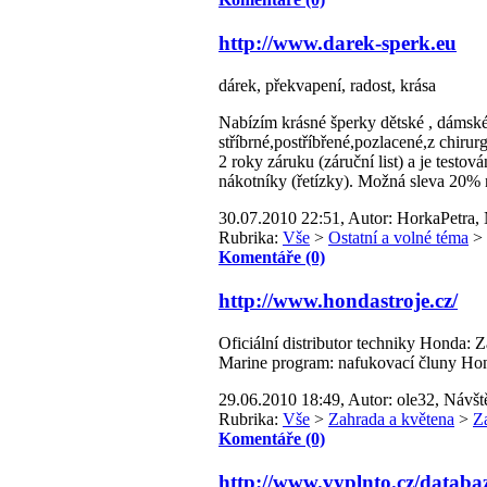
http://www.darek-sperk.eu
dárek, překvapení, radost, krása
Nabízím krásné šperky dětské , dámské
stříbrné,postříbřené,pozlacené,z chiru
2 roky záruku (záruční list) a je testo
nákotníky (řetízky). Možná sleva 20% n
30.07.2010 22:51, Autor: HorkaPetra, 
Rubrika:
Vše
>
Ostatní a volné téma
>
Komentáře (0)
http://www.hondastroje.cz/
Oficiální distributor techniky Honda: Z
Marine program: nafukovací čluny Ho
29.06.2010 18:49, Autor: ole32, Návšt
Rubrika:
Vše
>
Zahrada a květena
>
Z
Komentáře (0)
http://www.vyplnto.cz/databa