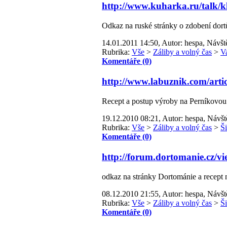
http://www.kuharka.ru/talk/
Odkaz na ruské stránky o zdobení dort
14.01.2011 14:50, Autor: hespa, Návšt
Rubrika:
Vše
>
Záliby a volný čas
>
V
Komentáře (0)
http://www.labuznik.com/art
Recept a postup výroby na Perníkovo
19.12.2010 08:21, Autor: hespa, Návšt
Rubrika:
Vše
>
Záliby a volný čas
>
Š
Komentáře (0)
http://forum.dortomanie.cz/
odkaz na stránky Dortománie a recept 
08.12.2010 21:55, Autor: hespa, Návšt
Rubrika:
Vše
>
Záliby a volný čas
>
Š
Komentáře (0)