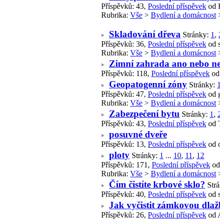
Příspěvků: 43,
Poslední příspěvek
od 
Rubrika:
Vše
>
Bydlení a domácnost
Skladování dřeva
Stránky:
1
,
Příspěvků: 36,
Poslední příspěvek
od 
Rubrika:
Vše
>
Bydlení a domácnost
Zimní zahrada ano nebo n
Příspěvků: 118,
Poslední příspěvek
od
Geopatogenní zóny
Stránky:
Příspěvků: 47,
Poslední příspěvek
od 
Rubrika:
Vše
>
Bydlení a domácnost
Zabezpečení bytu
Stránky:
1
,
Příspěvků: 43,
Poslední příspěvek
od 
posuvné dveře
Příspěvků: 13,
Poslední příspěvek
od o
ploty
Stránky:
1
...
10
,
11
,
12
Příspěvků: 171,
Poslední příspěvek
od
Rubrika:
Vše
>
Bydlení a domácnost
Čím čistíte krbové sklo?
Str
Příspěvků: 40,
Poslední příspěvek
od 
Jak vyčistit zámkovou dla
Příspěvků: 26,
Poslední příspěvek
od 