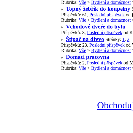
Rubrika:
Vše
>
Bydlení a domácnost
Topný žebřík do koupelny
Příspěvků: 61,
Poslední příspěvek
od j
Rubrika:
Vše
>
Bydlení a domácnost
Vchodové dveře do bytu
Příspěvků: 8,
Poslední příspěvek
od K
Štípač na dřevo
Stránky:
1
,
2
Příspěvků: 23,
Poslední příspěvek
od 
Rubrika:
Vše
>
Bydlení a domácnost
Domácí pracovna
Příspěvků: 2,
Poslední příspěvek
od M
Rubrika:
Vše
>
Bydlení a domácnost
Obchoduj