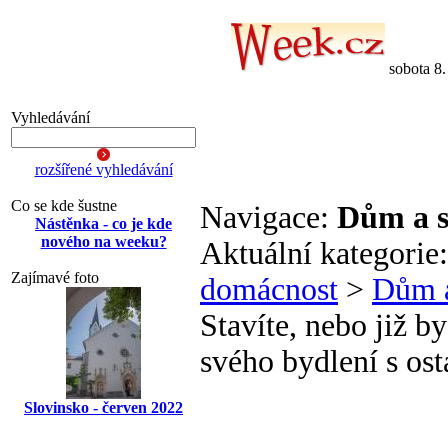
sobota 8
Vyhledávání
rozšířené vyhledávání
Co se kde šustne
Navigace:
Dům a s
Nástěnka - co je kde
nového na weeku?
Aktuální kategorie
Zajímavé foto
domácnost
>
Dům a
Stavíte, nebo již b
svého bydlení s ost
Slovinsko - červen 2022