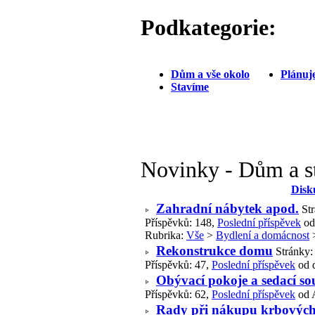
Podkategorie:
Dům a vše okolo
Plánuj
Stavíme
Novinky - Dům a s
Disk
Zahradní nábytek apod.
St
Příspěvků: 148,
Poslední příspěvek
od
Rubrika:
Vše
>
Bydlení a domácnost
Rekonstrukce domu
Stránky
Příspěvků: 47,
Poslední příspěvek
od 
Obývací pokoje a sedací s
Příspěvků: 62,
Poslední příspěvek
od 
Rady při nákupu krbovýc