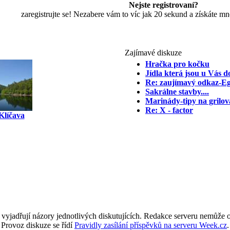
Nejste registrovaní?
zaregistrujte se! Nezabere vám to víc jak 20 sekund a získáte m
Zajímavé diskuze
Hračka pro kočku
Jídla která jsou u Vás
Re: zaujímavý odkaz-E
Sakrálne stavby....
Marinády-tipy na grilov
Re: X - factor
Klíčava
 vyjadřují názory jednotlivých diskutujících. Redakce serveru nemůže ov
Provoz diskuze se řídí
Pravidly zasílání příspěvků na serveru Week.cz
.