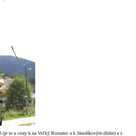
 (je to u cesty k na Veľký Rozsutec a k Jánošíkovým dírám) a z