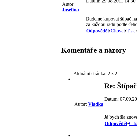
Datum: 29.08.2011 14:30
Autor:
Josefina
Budeme kupovat štípač na 
za každou radu podle čeho
Odpovědět
•
Citovat
•
Tisk
Komentáře a názory
Aktuální stránka:
2 z 2
Re: Štípač
Datum: 07.09.20
Autor:
Vladka
Já bych šla znov
Odpovědět
•
Cit