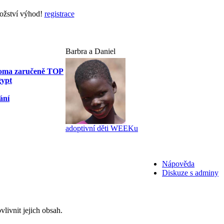
nožství výhod!
registrace
Barbra a Daniel
 doma zaručeně TOP
gypt
ání
adoptivní děti WEEKu
Nápověda
Diskuze s adminy
livnit jejich obsah.