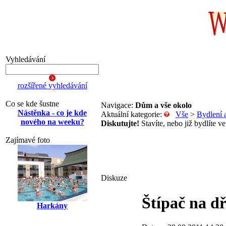
Vyhledávání
rozšířené vyhledávání
Co se kde šustne
Navigace:
Dům a vše okolo
Nástěnka - co je kde
Aktuální kategorie:
Vše
>
Bydlení 
nového na weeku?
Diskutujte!
Stavíte, nebo již bydlíte v
Zajímavé foto
Diskuze
Štípač na d
Harkány