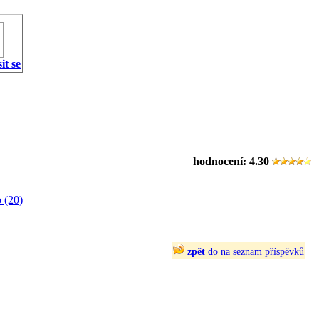
it se
hodnocení:
4.30
 (20)
zpět
do na seznam příspěvků