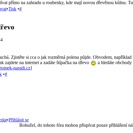
dívat přímo na zahradu u roubenky, kde mají novou dřevěnou kůlnu. Tu 
ovat
•
Tisk
•
#
dřevo
14
uchá. Zjistěte si cca o jak rozměrná polena půjde. Obvodem, například 
ak zajdete na internet a zadáte štípačka na dřevo
a hledáte obchody 
omek-naradi.cz
]
k
•
#
edat
•
Přihlásit se
Bohužel, do tohoto fóra mohou přispívat pouze přihlášení ná