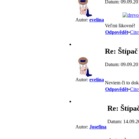
Datum: 09.09.20
Autor:
evelina
Veľmi šikovné!
Odpovědět
•
Cito
Re: Štípač
Datum: 09.09.20
Autor:
evelina
Neviem či to doká
Odpovědět
•
Cito
Re: Štípa
Datum: 14.09.2
Autor:
Josefina