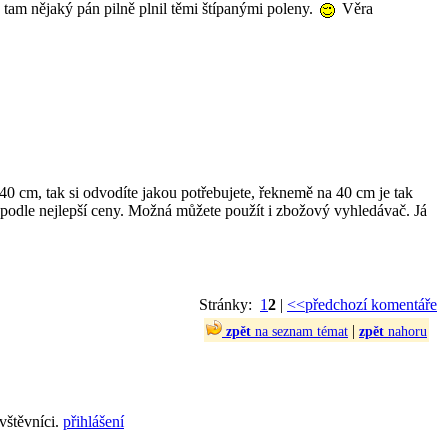
tam nějaký pán pilně plnil těmi štípanými poleny.
Věra
40 cm, tak si odvodíte jakou potřebujete, řeknemě na 40 cm je tak
podle nejlepší ceny. Možná můžete použít i zbožový vyhledávač. Já
Stránky:
1
2
|
<<předchozí komentáře
|
zpět
na seznam témat
zpět
nahoru
vštěvníci.
přihlášení