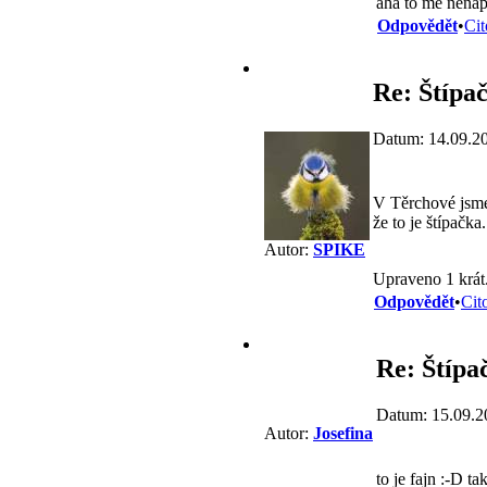
aha to mě nenapd
Odpovědět
•
Cit
Re: Štípa
Datum: 14.09.2
V Těrchové jsme 
že to je štípačk
Autor:
SPIKE
Upraveno 1 krát
Odpovědět
•
Cit
Re: Štípa
Datum: 15.09.2
Autor:
Josefina
to je fajn :-D t