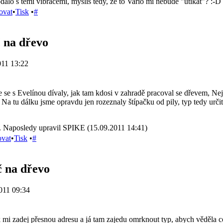
alo s těmi vibracemi, myslíš tedy, že to Vario mi nebude "utíkat"? :-D
ovat
•
Tisk
•
#
č na dřevo
011 13:22
se s Evelínou dívaly, jak tam kdosi v zahradě pracoval se dřevem, Nejdř
a. Na tu dálku jsme opravdu jen rozeznaly štípačku od pily, typ tedy urči
. Naposledy upravil SPIKE (15.09.2011 14:41)
ovat
•
Tisk
•
#
č na dřevo
011 09:34
ak mi zadej přesnou adresu a já tam zajedu omrknout typ, abych věděla 