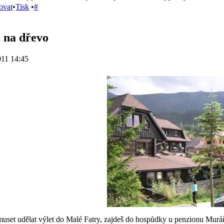
ovat
•
Tisk
•
#
č na dřevo
011 14:45
muset udělat výlet do Malé Fatry, zajdeš do hospůdky u penzionu Muráň