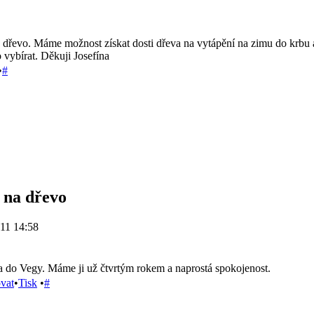
dřevo. Máme možnost získat dosti dřeva na vytápění na zimu do krbu a
 vybírat. Děkuji Josefína
•
#
 na dřevo
11 14:58
a do Vegy. Máme ji už čtvrtým rokem a naprostá spokojenost.
ovat
•
Tisk
•
#