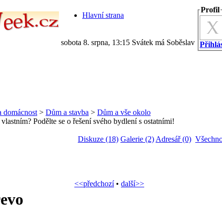
Profil
Hlavní strana
sobota 8. srpna, 13:15 Svátek má Soběslav
Přihlás
a domácnost
>
Dům a stavba
>
Dům a vše okolo
e vlastním? Podělte se o řešení svého bydlení s ostatními!
Diskuze (18)
Galerie (2)
Adresář (0)
Všechno
<<předchozí
•
další>>
řevo