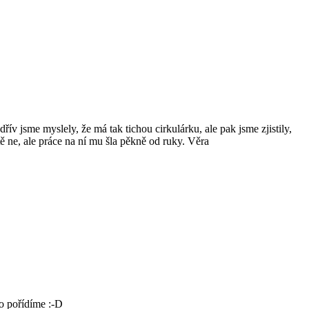
ív jsme myslely, že má tak tichou cirkulárku, ale pak jsme zjistily,
tě ne, ale práce na ní mu šla pěkně od ruky. Věra
co pořídíme :-D