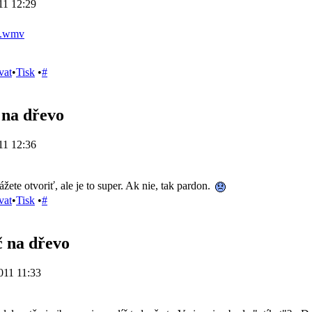
11 12:29
vat
•
Tisk
•
#
 na dřevo
11 12:36
žete otvoriť, ale je to super. Ak nie, tak pardon.
vat
•
Tisk
•
#
č na dřevo
011 11:33