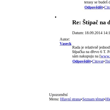
terasy se budeš 
Odpovědět
•
Cit
Re: Štípač na 
Datum: 18.09.2014 14:
Autor:
Vaseck
Rada je relativně jednod
štípačka na dřevo 6 T. P
sám nakupuju na [
www.t
Odpovědět
•
Citovat
•
Tis
Upozornění
Menu:
Hlavní strana
•
Seznam témat
•
Hl