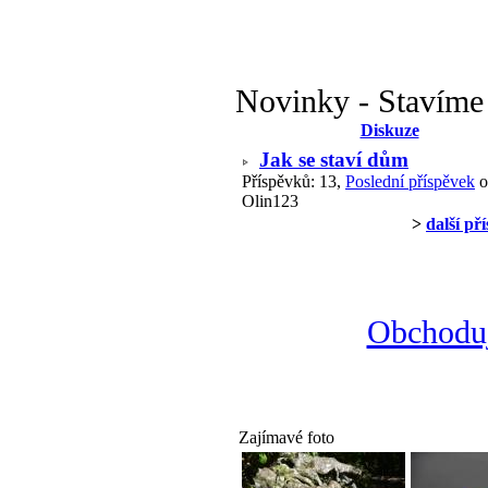
Novinky - Stavíme
Diskuze
Jak se staví dům
Příspěvků: 13,
Poslední příspěvek
o
Olin123
>
další př
Obchoduj
Zajímavé foto