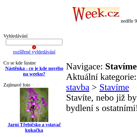
neděle 
Vyhledávání
rozšířené vyhledávání
Co se kde šustne
Navigace:
Stavíme
Nástěnka - co je kde nového
na weeku?
Aktuální kategorie
stavba
>
Stavíme
Zajímavé foto
Stavíte, nebo již b
bydlení s ostatními
Jarní Třebíčsko a vstavač
kukačka