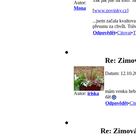
Tak jak jste na tom? J
Autor:
Mona
[
www.novinky.cz
]
...jsem začala kvaltov
přesunu za chvíli. Trá
Odpovědět
•
Citovat
•
T
Re: Zimov
Datum: 12.10.2
mám venku hebe 
Autor:
iriska
dát
Odpovědět
•
Cit
Re: Zimová