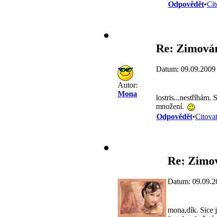
Odpovědět
•
Cit
Re: Zimován
Datum: 09.09.2009
Autor:
Mona
lostris...nestříhám.
množení.
Odpovědět
•
Citova
Re: Zimov
Datum: 09.09.2
mona,dík. Sice 