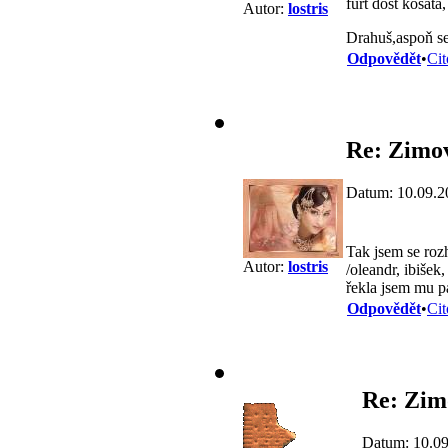
furt dost košatá,
Autor:
lostris
Drahuš,aspoň se 
Odpovědět
•
Cit
Re: Zimov
Datum: 10.09.2
Tak jsem se rozh
Autor:
lostris
/oleandr, ibišek
řekla jsem mu pá
Odpovědět
•
Cit
Re: Zimo
Datum: 10.09