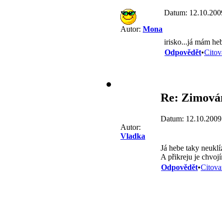
Datum: 12.10.200
Autor:
Mona
irisko...já mám he
Odpovědět
•
Citov
Re: Zimován
Datum: 12.10.2009
Autor:
Vladka
Já hebe taky neuklí
A přikreju je chvoj
Odpovědět
•
Citova