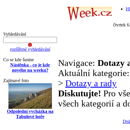
Hl
čtvrtek 6
Vyhledávání
rozšířené vyhledávání
Co se kde šustne
Navigace:
Dotazy 
Nástěnka - co je kde
nového na weeku?
Aktuální kategorie
Zajímavé foto
>
Dotazy a rady
Diskutujte!
Pro vše
všech kategorií a d
Odpolední vycházka na
Tabulové hoře
Dis