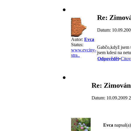
Re: Zimová
Datum: 10.09.200
Autor:
Evca
Status:
Gabčo,když jsem t
www.evciny-
jsem kdesi na netu
stra..
Odpovědět
•
Citov
Re: Zimování
Datum: 10.09.2009 2
Evca
napsal(a)