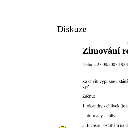
Diskuze
Zimování ro
Datum: 27.09.2007 19:0
Za chvíli vypukne ukládá
vy?
Začnu:
1. oleandry - chlívek (je
2. durmany - chlívek
3. fuchsie - ostříhám na 