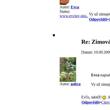
Autor:
Evca
Status:
Vy už zimuje
www.evciny-stra..
Odpovědět
•
Re: Zimová
Datum: 10.09.200
Evca
napsal
Autor:
gabca
Vy už zimuj
Evčo, taktéž!
A
Odpovědět
•
Citov