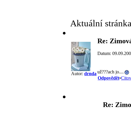
Aktuální stránk
Re: Zimová
Datum: 09.09.200
už???ach jo....
Autor:
drnda
Odpovědět
•
Citov
Re: Zimo