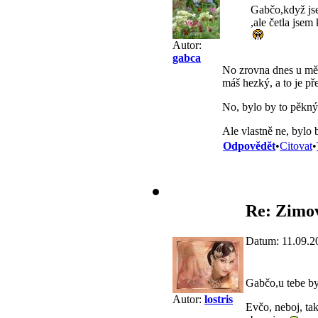
Gabčo,když jse
,ale četla jsem
Autor:
gabca
No zrovna dnes u mě 
máš hezký, a to je př
No, bylo by to pěkný
Ale vlastně ne, bylo b
Odpovědět
•
Citovat
•
Re: Zimov
Datum: 11.09.2
Gabčo,u tebe by
Autor:
lostris
Evčo, neboj, ta