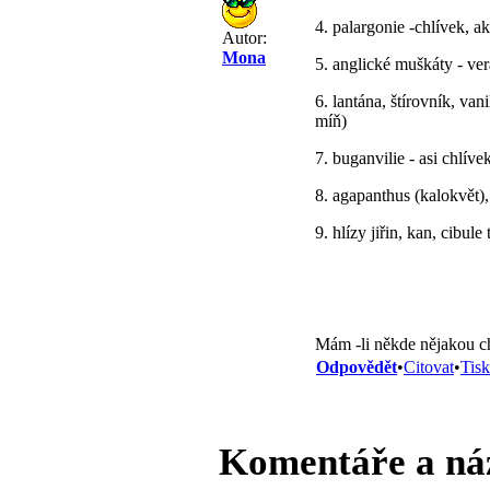
4. palargonie -chlívek, 
Autor:
Mona
5. anglické muškáty - ver
6. lantána, štírovník, va
míň)
7. buganvilie - asi chlíve
8. agapanthus (kalokvět)
9. hlízy jiřin, kan, cibule
Mám -li někde nějakou ch
Odpovědět
•
Citovat
•
Tisk
Komentáře a ná