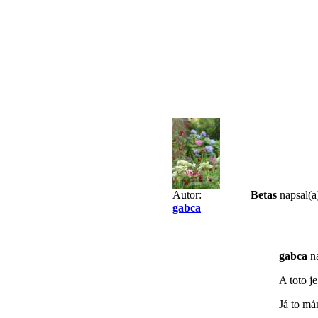
Betas
napsal(a
Autor:
gabca
gabca
na
A toto j
Já to má