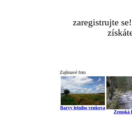
zaregistrujte s
získát
Zajímavé foto
Barvy letního venkova
Zemská 