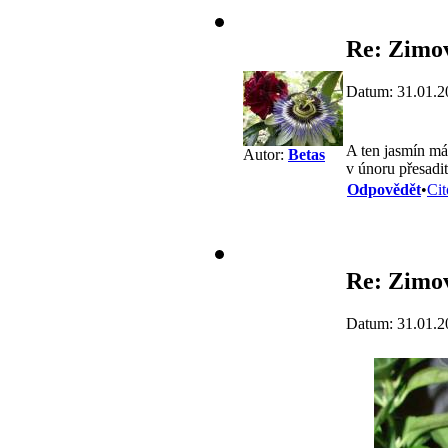
Re: Zimov
Datum: 31.01.2
A ten jasmín má
Autor:
Betas
v únoru přesadit 
Odpovědět
•
Cit
Re: Zimov
Datum: 31.01.2