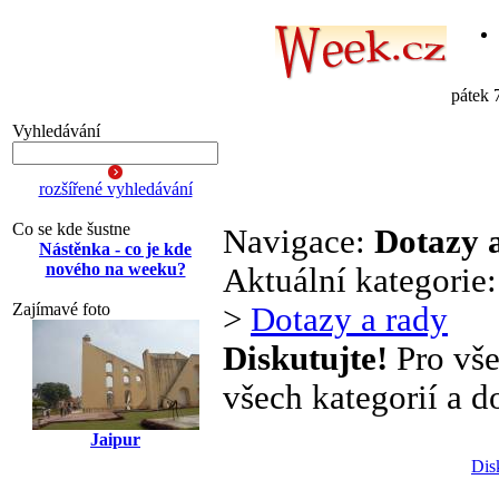
pátek 
Vyhledávání
rozšířené vyhledávání
Co se kde šustne
Navigace:
Dotazy 
Nástěnka - co je kde
nového na weeku?
Aktuální kategorie
Zajímavé foto
>
Dotazy a rady
Diskutujte!
Pro vše
všech kategorií a d
Jaipur
Dis