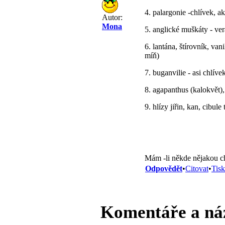
4. palargonie -chlívek, 
Autor:
Mona
5. anglické muškáty - ver
6. lantána, štírovník, va
míň)
7. buganvilie - asi chlíve
8. agapanthus (kalokvět)
9. hlízy jiřin, kan, cibule
Mám -li někde nějakou ch
Odpovědět
•
Citovat
•
Tisk
Komentáře a ná