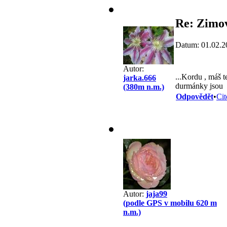
Re: Zimov
Datum: 01.02.2
Autor:
...Kordu , máš 
jarka.666
durmánky jsou
(380m n.m.)
Odpovědět
•
Cit
Autor:
jaja99
(podle GPS v mobilu 620 m
n.m.)