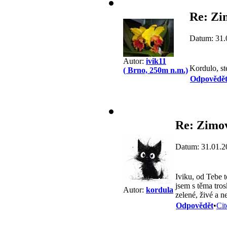
Re: Zi
Datum: 31.
Autor:
ivik11
Kordulo, st
( Brno, 250m n.m.)
Odpovědě
Re: Zimov
Datum: 31.01.2
Iviku, od Tebe t
jsem s těma tros
Autor:
kordula
zelené, živé a n
Odpovědět
•
Cit