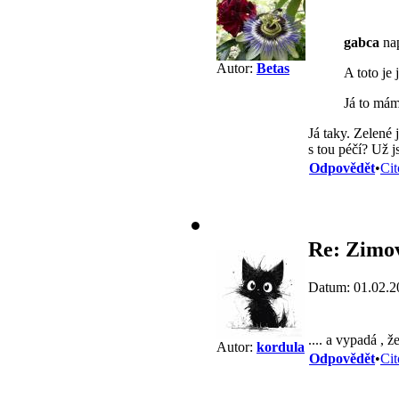
gabca
nap
Autor:
Betas
A toto je
Já to mám
Já taky. Zelené 
s tou péčí? Už 
Odpovědět
•
Cit
Re: Zimov
Datum: 01.02.2
.... a vypadá , 
Autor:
kordula
Odpovědět
•
Cit