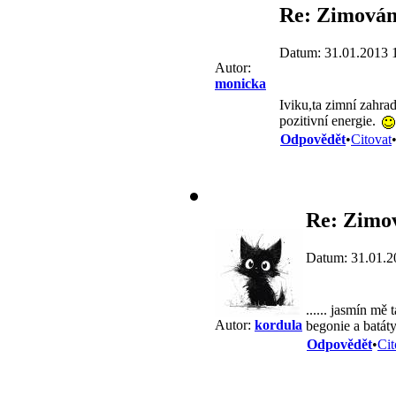
Re: Zimování
Datum: 31.01.2013 
Autor:
monicka
Iviku,ta zimní zahra
pozitivní energie.
Odpovědět
•
Citovat
Re: Zimov
Datum: 31.01.2
...... jasmín mě
Autor:
kordula
begonie a batát
Odpovědět
•
Cit