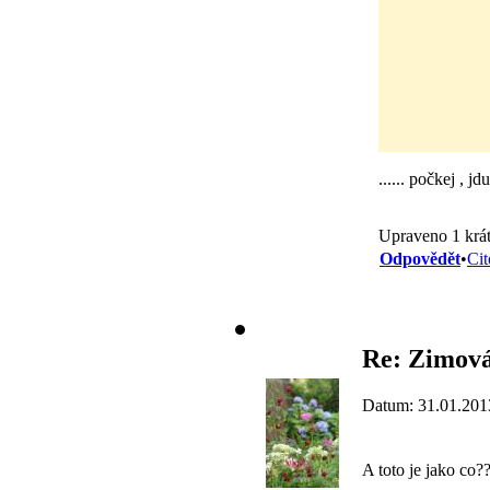
...... počkej , j
Upraveno 1 krát
Odpovědět
•
Cit
Re: Zimová
Datum: 31.01.201
A toto je jako co?