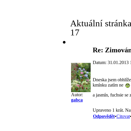
Aktuální stránk
17
Re: Zimování
Datum: 31.01.2013 
Dneska jsem obhlížel
kmínku zatím ne
Autor:
a jasmín, fuchsie se 
gabca
Upraveno 1 krát. Na
Odpovědět
•
Citovat