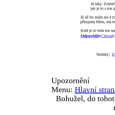
Já taky. Zelené
jak je to s to
Já už ho mám asi 4 ro
přisypala hlínu, má to
Jestli je to teda ten
Odpovědět
•
Citovat
•
Stránky:
6
Upozornění
Menu:
Hlavní stran
Bohužel, do tohot