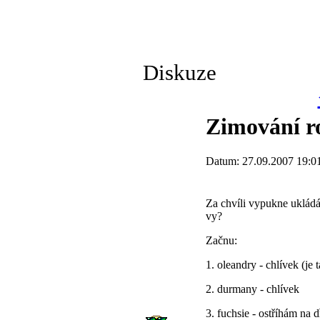
Diskuze
Zimování ro
Datum: 27.09.2007 19:0
Za chvíli vypukne ukládá
vy?
Začnu:
1. oleandry - chlívek (je
2. durmany - chlívek
3. fuchsie - ostříhám na 