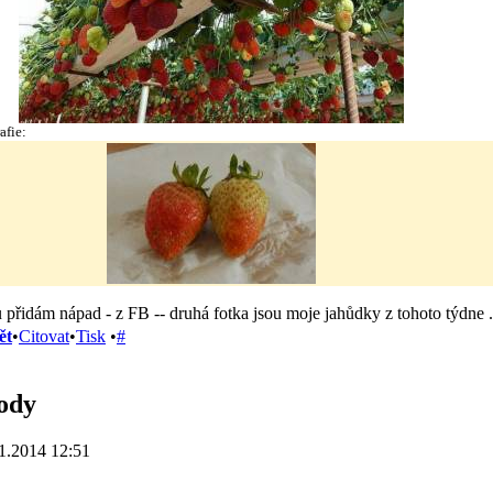
afie:
 přidám nápad - z FB -- druhá fotka jsou moje jahůdky z tohoto týdne .
ět
•
Citovat
•
Tisk
•
#
ody
1.2014 12:51