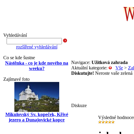
Vyhledávání
rozšířené vyhledávání
Co se kde šustne
Navigace:
Užitková zahrada
Nástěnka - co je kde nového na
Aktuální kategorie:
Vše
>
Za
weeku?
Diskutujte!
Neroste vaše zelená r
Zajímavé foto
Diskuze
Mikulovský Sv. kopeček, Křivé
Výsledné hodnoce
jezero a Dunajovické kopce