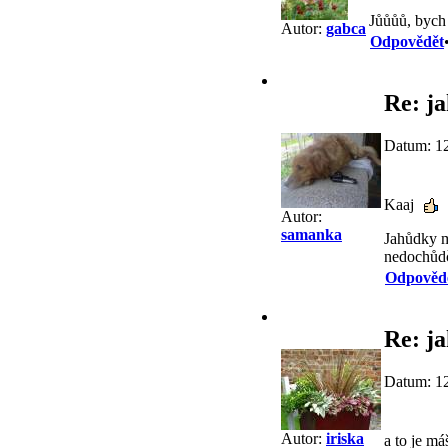
Jůůůů, bych 
Autor:
gabca
Odpovědět
Re: j
Datum: 12
Kaaj
Autor:
samanka
Jahůdky má
nedochůdča
Odpověd
Re: j
Datum: 12
Autor:
iriska
a to je m