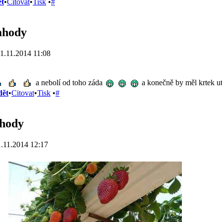
t
•
Citovat
•
Tisk
•
#
ahody
1.11.2014 11:08
a nebolí od toho záda
a konečně by měl krtek u
dět
•
Citovat
•
Tisk
•
#
ahody
.11.2014 12:17