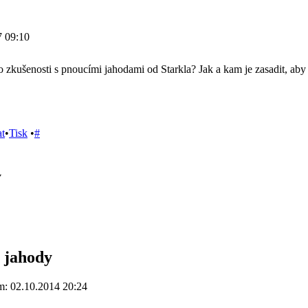
7 09:10
 zkušenosti s pnoucími jahodami od Starkla? Jak a kam je zasadit, aby
at
•
Tisk
•
#
y
 jahody
: 02.10.2014 20:24