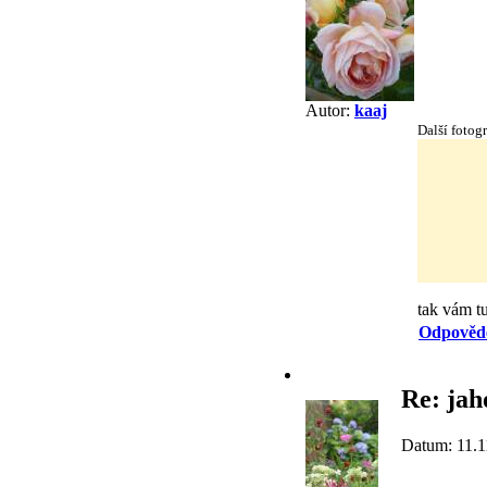
Autor:
kaaj
Další fotogr
tak vám tu
Odpověd
Re: jah
Datum: 11.1