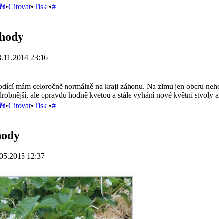
ět
•
Citovat
•
Tisk
•
#
ahody
.11.2014 23:16
lodící mám celoročně normálně na kraji záhonu. Na zimu jen oberu nehe
drobnější, ale opravdu hodně kvetou a stále vyhání nové květní stvoly 
ět
•
Citovat
•
Tisk
•
#
hody
05.2015 12:37