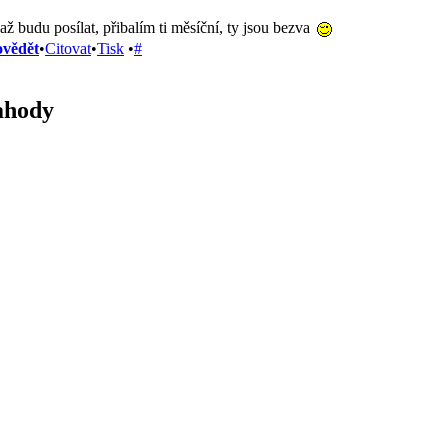
 až budu posílat, přibalím ti měsíční, ty jsou bezva
vědět
•
Citovat
•
Tisk
•
#
ahody