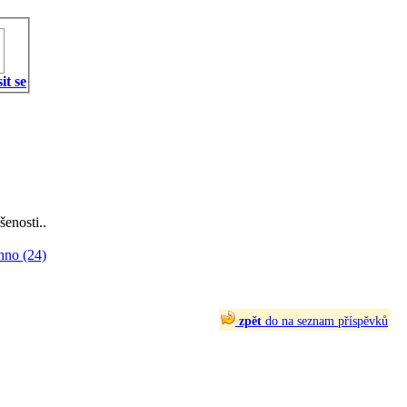
it se
šenosti..
hno (24)
zpět
do na seznam příspěvků