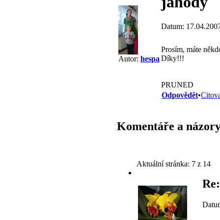
jahody
Datum: 17.04.200
Prosím, máte někdo
Díky!!!
Autor:
hespa
PRUNED
Odpovědět
•
Citov
Komentáře a názor
Aktuální stránka:
7 z 14
Re:
Datum