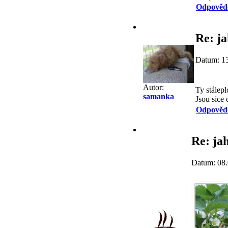
Odpověd
Re: j
Datum: 13
Autor:
Ty stálep
samanka
Jsou sice 
Odpověd
Re: ja
Datum: 08.