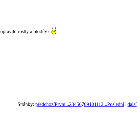
 opravdu rostly a plodíly?
Stránky:
předchozí
První...
2
3
4
5
6
7
8
9
10
11
12
...Poslední
|
další