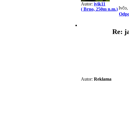
Autor:
ivik11
Ivčo,
( Brno, 250m n.m.)
Odpo
Re: j
Autor:
Reklama