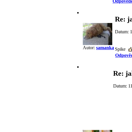
Odpovědě
Re: j
Datum: 1
Autor:
samanka
Spike
Odpově
Re: j
Datum: 11