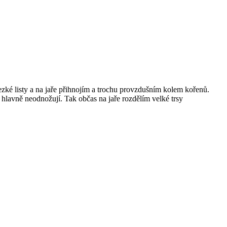
zké listy a na jaře přihnojím a trochu provzdušním kolem kořenů.
a hlavně neodnožují. Tak občas na jaře rozdělím velké trsy