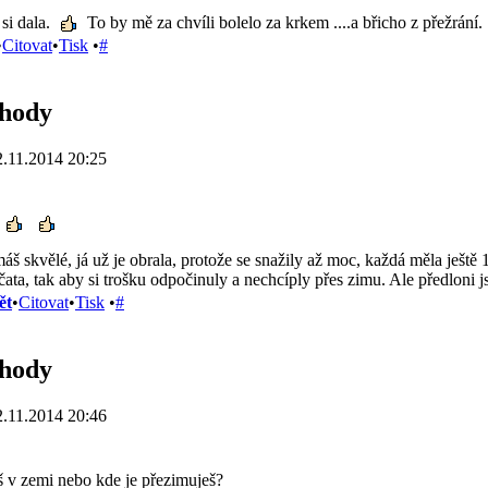
si dala.
To by mě za chvíli bolelo za krkem ....a břicho z přežrání.
•
Citovat
•
Tisk
•
#
ahody
.11.2014 20:25
š skvělé, já už je obrala, protože se snažily až moc, každá měla ještě 
ta, tak aby si trošku odpočinuly a nechcíply přes zimu. Ale předloni j
ět
•
Citovat
•
Tisk
•
#
ahody
.11.2014 20:46
áš v zemi nebo kde je přezimuješ?