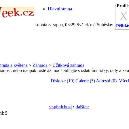
Profil
Hlavní strana
sobota 8. srpna, 03:29 Svátek má Soběslav
Přihlás
hrada a květena
>
Zahrada
>
Užitková zahrada
adost, nebo naopak roste až moc? Sdílejte s ostatními fotky, rady a zku
Diskuze (19)
Galerie (5)
Adresář (0)
Všec
<<předchozí
•
další>>
ní:
5