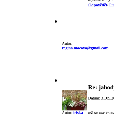
Odpovědět
•
Cit
Autor:
regina.mocova@gmail.com
Re: jahod
Datum: 31.05.2
Autor:
iriska
mě by pak štvalo