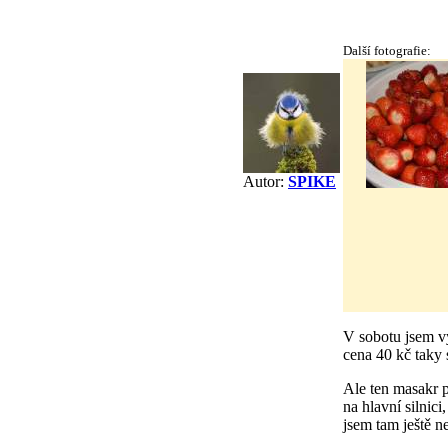
Další fotografie:
Autor:
SPIKE
V sobotu jsem vy
cena 40 kč taky 
Ale ten masakr př
na hlavní silnic
jsem tam ještě ne