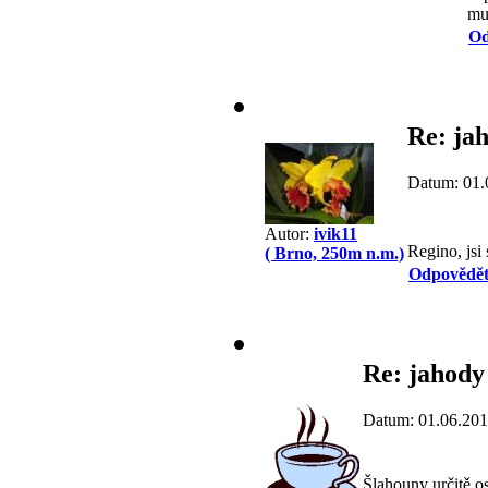
mu
Od
Re: ja
Datum: 01.
Autor:
ivik11
Regino, jsi
( Brno, 250m n.m.)
Odpovědě
Re: jahody
Datum: 01.06.201
Šlahouny určitě os