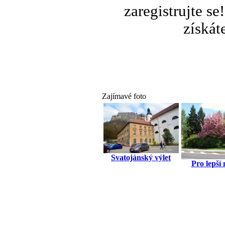
zaregistrujte s
získát
Zajímavé foto
Svatojánský výlet
Pro lepší