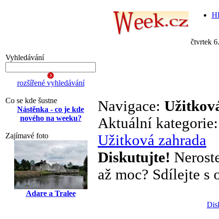
Hl
čtvrtek 6
Vyhledávání
rozšířené vyhledávání
Co se kde šustne
Navigace:
Užitkov
Nástěnka - co je kde
nového na weeku?
Aktuální kategorie
Zajímavé foto
Užitková zahrada
Diskutujte!
Neroste
až moc? Sdílejte s o
Adare a Tralee
Dis