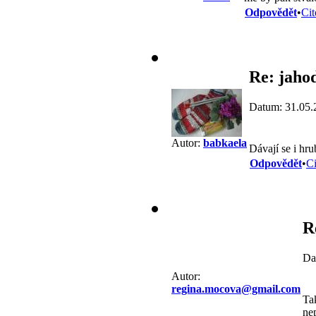
Odpovědět
•
Cit
Re: jaho
Datum: 31.05.
Autor:
babkaela
Dávají se i hru
Odpovědět
•
Ci
R
Da
Autor:
regina.mocova@gmail.com
Tak
ne