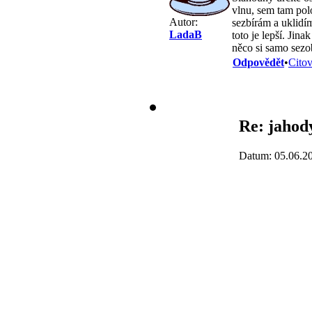
vlnu, sem tam polo
Autor:
sezbírám a uklidím
LadaB
toto je lepší. Jin
něco si samo sezo
Odpovědět
•
Citov
Re: jahod
Datum: 05.06.2