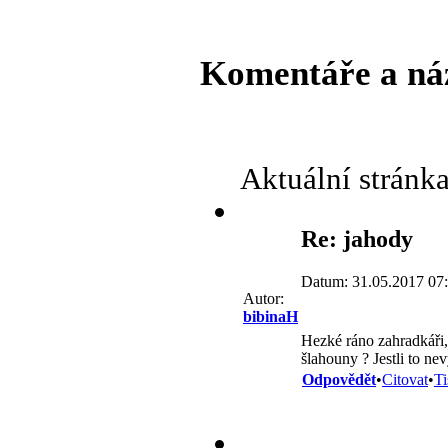
Komentáře a ná
Aktuální stránk
Re: jahody
Datum: 31.05.2017 07
Autor:
bibinaH
Hezké ráno zahradkáři,
šlahouny ? Jestli to nev
Odpovědět
•
Citovat
•
Ti