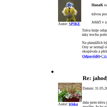
HanaK
na
trávou pod
Jehličí v 
Autor:
SPIKE
Tráva hnije odsp
taky trochu pohn
Na plantážích bý
Ony se nemají o
okopávala a ple
Odpovědět
•
Cit
Re: jahod
Datum: 31.05.2
dala jsem trávu j
Autor:
iriska
myslím, že by to