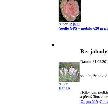
Autor:
jaja99
(podle GPS v mobilu 620 m n.
Re: jahody
Datum: 31.05.201
soudím, že pokud n
Autor:
HanaK
Holky, čím podklád
a přemýšlím, co te
Odpovědět
•
Citov