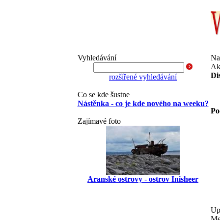
Vyhledávání
Na
Ak
Di
rozšířené vyhledávání
Co se kde šustne
Nástěnka - co je kde nového na weeku?
Po
Zajímavé foto
Aranské ostrovy - ostrov Inisheer
Up
Me