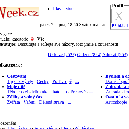
Profil
Hlavní strana
pátek 7. srpna, 18:50 Svátek má Lada
Přihlásit
vigace
tuální kategorie:
Vše
skutujte!
Diskutujte a sdílejte své názory, fotografie a zkušenosti!
Diskuze (2527)
Galerie (824)
Adresář (253)
dkategorie:
Cestování
Bydlení a d
Tipy na výlety
-
Čechy
-
Po Evropě
-
...
Domácí spot
Moje dítě
Zahrada a 
Těhotenství
-
Miminka a batolata
-
Prckové
-
...
Zahrada
-
Po
Záliby a volný čas
Ostatní a v
Zvířata
-
Vaření
-
Dělená strava
-
...
Artroskopie
ozornění
nu:
Hlavní strana
•
Seznam témat
•
Hledat
•
Přihlásit se