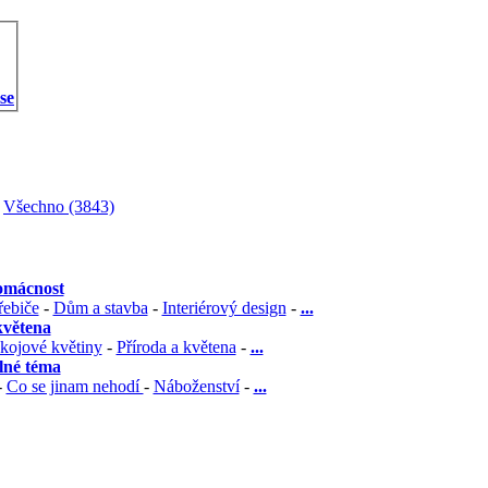
 se
Všechno (3843)
omácnost
řebiče
-
Dům a stavba
-
Interiérový design
-
...
květena
kojové květiny
-
Příroda a květena
-
...
olné téma
-
Co se jinam nehodí
-
Náboženství
-
...