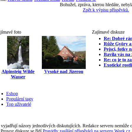
Bohužel, zpráva, kterou hledáte, nebyl
Zpět k výpisu příspěvků.
jímavé foto
Zajímavé diskuze
Re: Dobré rán
Růže Györy a 
Pejsci, fotky 
Bavila vás na
Re: co je to z
Exotické rostl
Alpinsteig Wilde
Vysoké nad Jizerou
Wasser
Eshop
Populární tagy
Top uživatelé
 vyjadřují názory jednotlivých diskutujících. Redakce serveru nemůže ov
Provoz diskuze se řídí
Pravidly zasílání příspěvků na serveru Week.cz
.