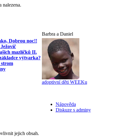
a nalezena.
Barbra a Daniel
ko, Dobrou noc!!
Ježovič
našich mazlíčků II.
 základce výtvarka?
a strom
iny
adoptivní děti WEEKu
Nápověda
Diskuze s adminy
livnit jejich obsah.