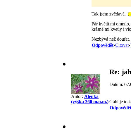
Tak jsem zvědavá.
Pár květů mi omrzlo, 
krásně mi kvetly i vl
Nezbývá než doufat.
Odpovědět
•
Citovat
•
Re: ja
Datum: 07.
Autor:
Alenka
Gábi je to 
(výška 360 m.n.m.)
Odpovědě