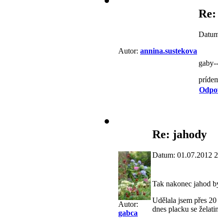
Re:
Datum
Autor:
annina.sustekova
gaby-
príde
Odpo
Re: jahody
Datum: 01.07.2012 2
Tak nakonec jahod b
Udělala jsem přes 20
Autor:
dnes placku se želatin
gabca