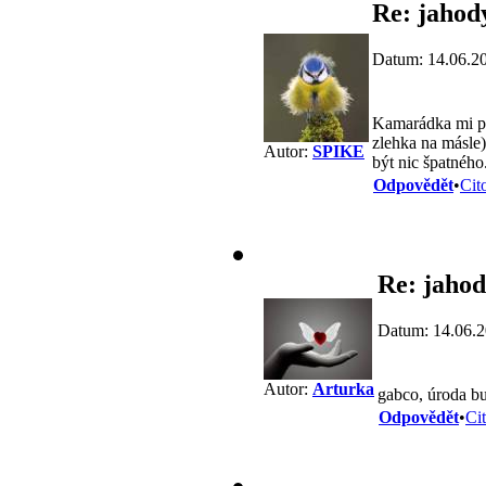
Re: jahod
Datum: 14.06.2
Kamarádka mi pos
zlehka na másle)
Autor:
SPIKE
být nic špatného
Odpovědět
•
Cit
Re: jaho
Datum: 14.06.2
Autor:
Arturka
gabco, úroda b
Odpovědět
•
Ci