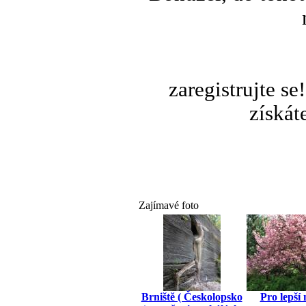
zaregistrujte s
získát
Zajímavé foto
Brniště ( Českolopsko
Pro lepší