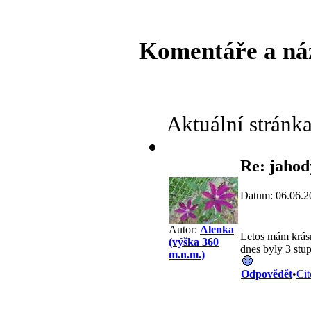
Komentáře a ná
Aktuální stránk
Re: jahod
Datum: 06.06.2
Autor:
Alenka
Letos mám krásn
(výška 360
dnes byly 3 stu
m.n.m.)
Odpovědět
•
Cit