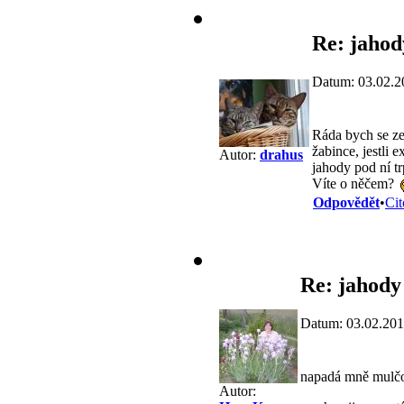
Re: jahod
Datum: 03.02.2
Ráda bych se ze
žabince, jestli 
Autor:
drahus
jahody pod ní tr
Víte o něčem?
Odpovědět
•
Cit
Re: jahody
Datum: 03.02.201
napadá mně mulčo
Autor: