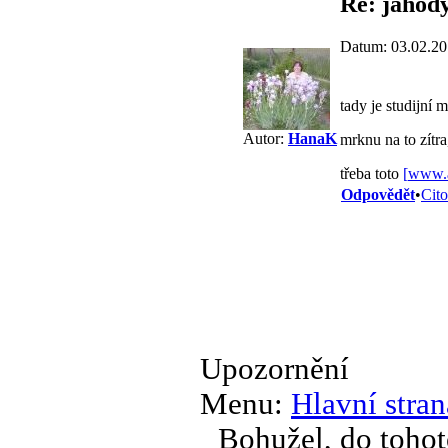
Re: jahod
Datum: 03.02.20
tady je studijní m
Autor:
HanaK
mrknu na to zítra
třeba toto
[
www.a
Odpovědět
•
Cito
Upozornění
Menu:
Hlavní stran
Bohužel, do tohot