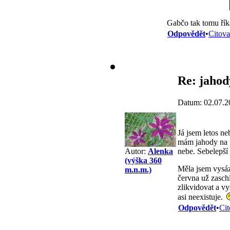
Gabčo tak tomu ří
Odpovědět
•
Citova
Re: jahod
Datum: 02.07.2
Já jsem letos n
mám jahody na ne
nebe. Sebelepší 
Autor:
Alenka
(výška 360
Měla jsem vysáz
m.n.m.)
června už zaschl
zlikvidovat a vy
asi neexistuje.
Odpovědět
•
Cit