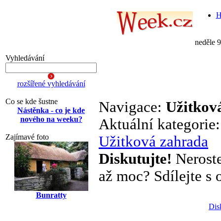
H
neděle 
Vyhledávání
rozšířené vyhledávání
Co se kde šustne
Navigace:
Užitkov
Nástěnka - co je kde
nového na weeku?
Aktuální kategorie
Zajímavé foto
Užitková zahrada
Diskutujte!
Neroste
až moc? Sdílejte s o
Bunratty
Dis