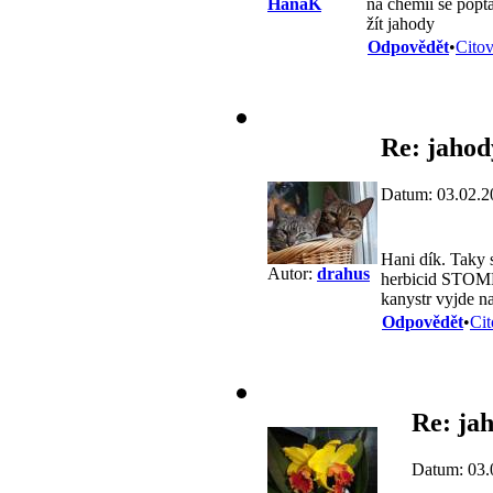
na chemii se poptá
HanaK
žít jahody
Odpovědět
•
Citov
Re: jahod
Datum: 03.02.2
Hani dík. Taky s
Autor:
drahus
herbicid STOMP,
kanystr vyjde na
Odpovědět
•
Cit
Re: ja
Datum: 03.