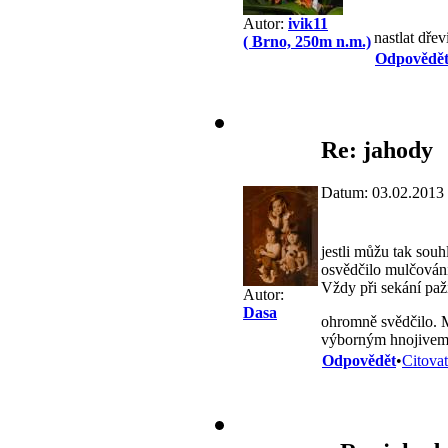
Autor:
ivik11
nastlat dře
( Brno, 250m n.m.)
Odpovědě
Re: jahody
Datum: 03.02.2013
jestli můžu tak souh
osvědčilo mulčování 
Vždy při sekání paž
Autor:
Dasa
ohromně svědčilo. Mě
výborným hnojivem (
Odpovědět
•
Citovat