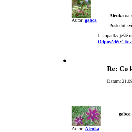
Alenka
naps
Autor:
gabca
Poslední kv
Listopadky ještě ne
Odpovědět
•
Citov
Re: Co k
Datum: 21.0
gabca
Autor:
Alenka