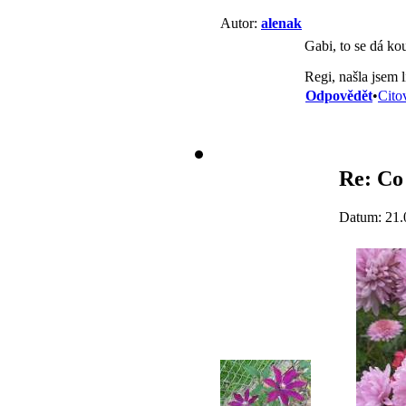
Autor:
alenak
Gabi, to se dá ko
Regi, našla jsem l
Odpovědět
•
Cito
Re: Co 
Datum: 21.