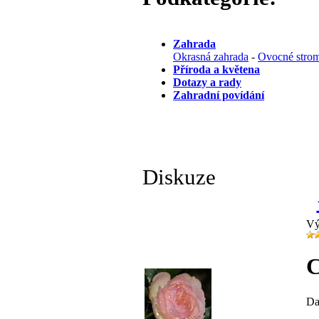
Zahrada
Okrasná zahrada
-
Ovocné strom
Příroda a květena
Dotazy a rady
Zahradní povídání
Diskuze
Vý
C
Da