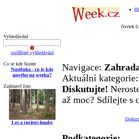
Hl
čtvrtek 6
Vyhledávání
rozšířené vyhledávání
Co se kde šustne
Navigace:
Zahrada
Nástěnka - co je kde
nového na weeku?
Aktuální kategorie
Zajímavé foto
Diskutujte!
Neroste
až moc? Sdílejte s o
Diskuz
Les a (nejen) houby
Podkategorie: