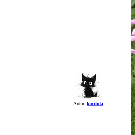
Autor:
kordula