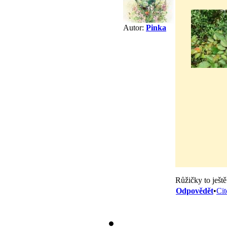
Autor:
Pinka
Růžičky to ješt
Odpovědět
•
Cit