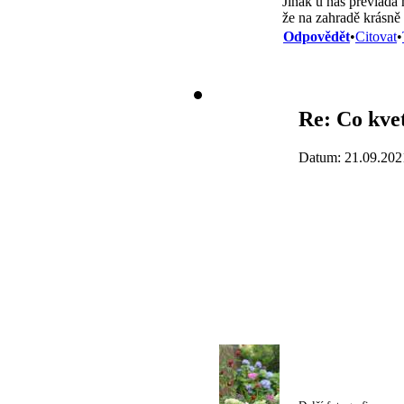
Jinak u nás převládá
že na zahradě krásně 
Odpovědět
•
Citovat
•
Re: Co kvet
Datum: 21.09.202