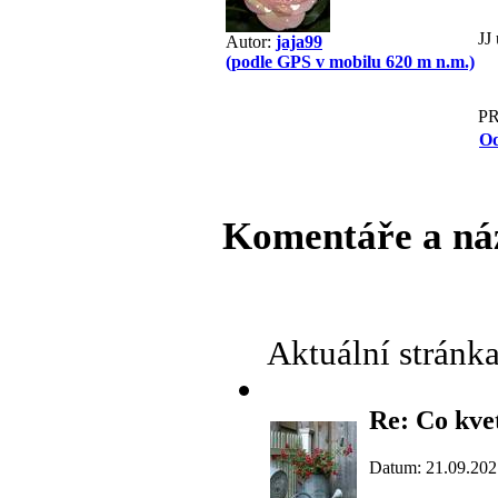
JJ 
Autor:
jaja99
(podle GPS v mobilu 620 m n.m.)
P
Od
Komentáře a ná
Aktuální stránk
Re: Co kvet
Datum: 21.09.202