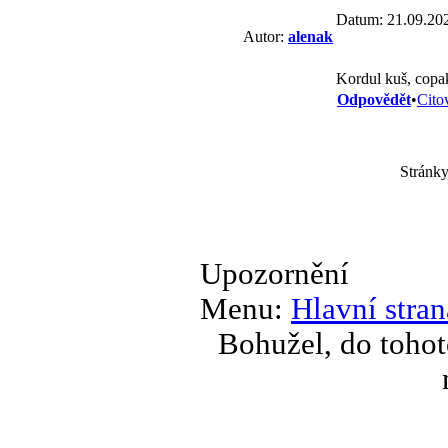
Datum: 21.09.20
Autor:
alenak
Kordul kuš, copak
Odpovědět
•
Cito
Stránky
Upozornění
Menu:
Hlavní stran
Bohužel, do tohot