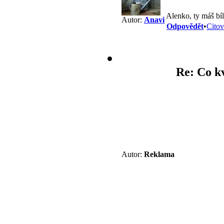
Alenko, ty máš bí
Autor:
Anavi
Odpovědět
•
Citov
Re: Co kv
Autor:
Reklama