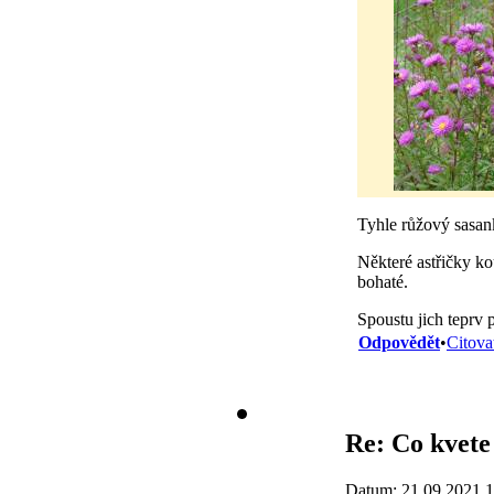
Tyhle růžový sasa
Některé astřičky ko
bohaté.
Spoustu jich teprv 
Odpovědět
•
Citova
Re: Co kvete 
Datum: 21.09.2021 1