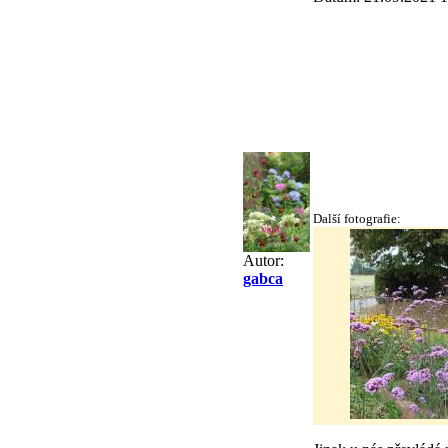
Další fotografie:
Autor:
gabca