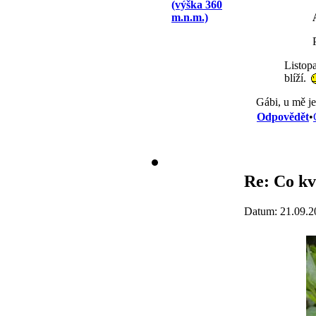
(výška 360
m.n.m.)
Listopa
blíží.
Gábi, u mě je
Odpovědět
•
Re: Co kv
Datum: 21.09.2