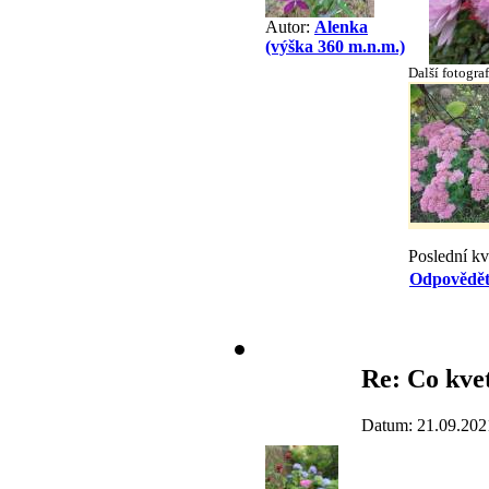
Autor:
Alenka
(výška 360 m.n.m.)
Další fotograf
Poslední k
Odpovědě
Re: Co kvet
Datum: 21.09.202