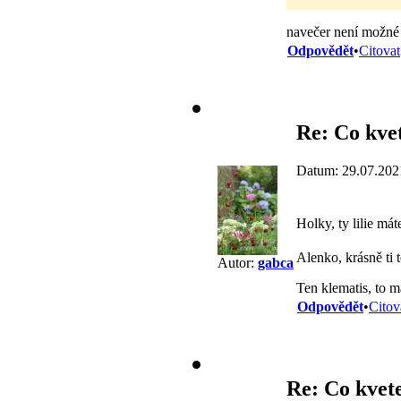
navečer není možné b
Odpovědět
•
Citovat
Re: Co kvet
Datum: 29.07.202
Holky, ty lilie mát
Alenko, krásně ti 
Autor:
gabca
Ten klematis, to m
Odpovědět
•
Citov
Re: Co kvete