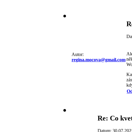
R
Da
Al
Autor:
ně
regina.mocova@gmail.com
Woo
Kaa
zá
kd
Od
Re: Co kvet
Datum: 30.07.202