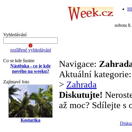
Hl
sobota 8
Vyhledávání
rozšířené vyhledávání
Co se kde šustne
Navigace:
Zahrad
Nástěnka - co je kde
nového na weeku?
Aktuální kategorie
Zajímavé foto
>
Zahrada
Diskutujte!
Neroste
až moc? Sdílejte s o
Kostarika
Disku