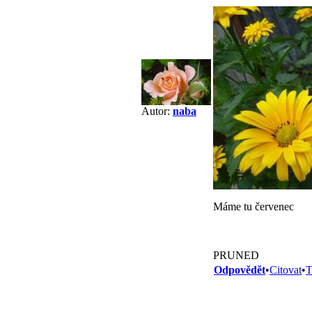
Autor:
naba
Máme tu červenec
PRUNED
Odpovědět
•
Citovat
•
T