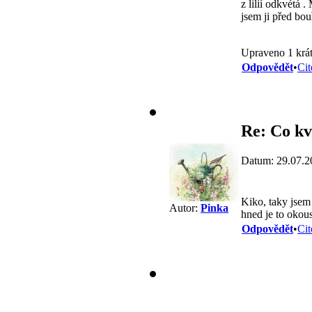
z lilií odkvétá 
jsem ji před bou
Upraveno 1 krát
Odpovědět
•
Cit
Re: Co kv
Datum: 29.07.2
Kiko, taky jsem 
Autor:
Pinka
hned je to okou
Odpovědět
•
Cit