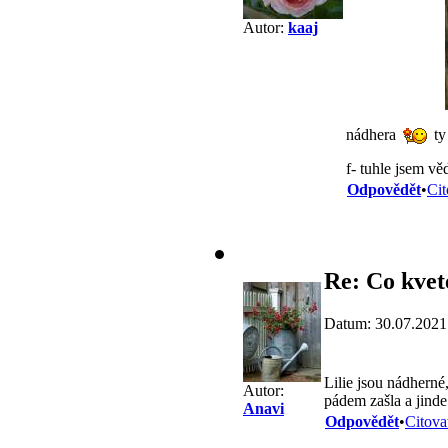
Autor:
kaaj
nádhera
ty
f- tuhle jsem v
Odpovědět
•
Cit
Re: Co kvet
Datum: 30.07.2021
Lilie jsou nádherné,
Autor:
pádem zašla a jinde
Anavi
Odpovědět
•
Citova