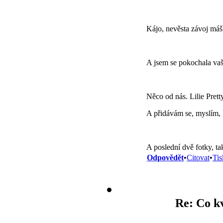
Kájo, nevěsta závoj máš
A jsem se pokochala vaš
Něco od nás. Lilie Pret
A přidávám se, myslím,
A poslední dvě fotky, t
Odpovědět
•
Citovat
•
Tis
Re: Co kv