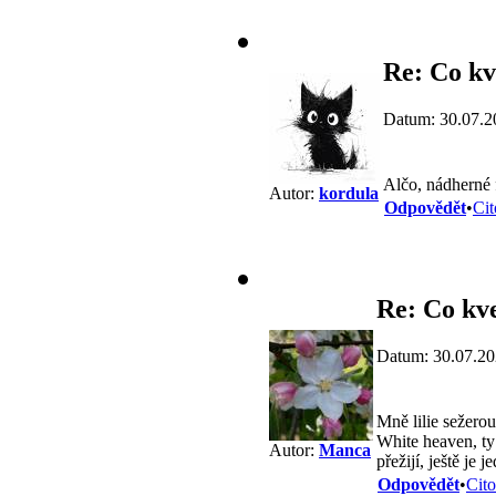
Re: Co kv
Datum: 30.07.2
Alčo, nádherné
Autor:
kordula
Odpovědět
•
Cit
Re: Co kve
Datum: 30.07.20
Mně lilie sežerou
White heaven, ty 
Autor:
Manca
přežijí, ještě je
Odpovědět
•
Cito