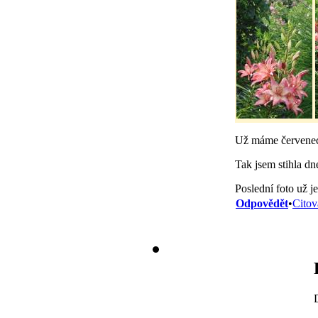
Už máme červene
Tak jsem stihla dn
Poslední foto už j
Odpovědět
•
Citov