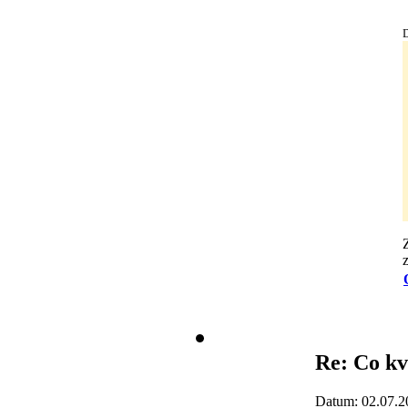
D
Re: Co kv
Datum: 02.07.2