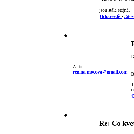
jsou stále stejné.
Odpovědět
•
Citov
D
Autor:
regina.mocova@gmail.com
B
T
n
O
Re: Co kve