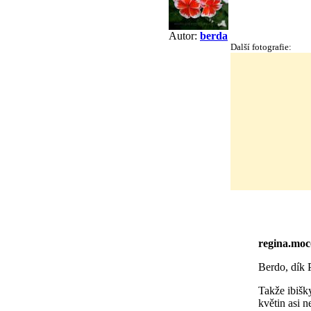
Autor:
berda
Další fotografie:
regina.mo
Berdo, dík P
Takže ibišky
květin asi n