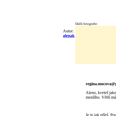
Další fotografie:
Autor:
alenak
regina.mocova@
Aleno, kveteš jak
menšího. Větší má
Je to jak píšeš. P