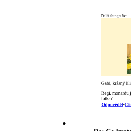
Další fotografie:
Gabi, krásný lil
Regi, monardu js
fotka?
Odpovědět
•
Cit