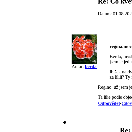
Re: Co kve
Datum: 01.08.202
regina.mo
Berdo, mysl
jsem je jed
Autor:
berda
Ibišek na d
za lilili? T
Regino, už jsem je
Ta lilie podle ob
Odpovědět
•
Citov
Re: