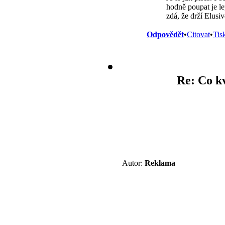
hodně poupat je le
zdá, že drží Elusiv
Odpovědět
•
Citovat
•
Tis
Re: Co kv
Autor:
Reklama