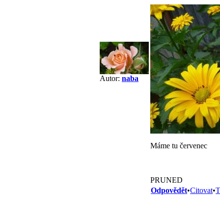
Autor:
naba
Máme tu červenec
PRUNED
Odpovědět
•
Citovat
•
T