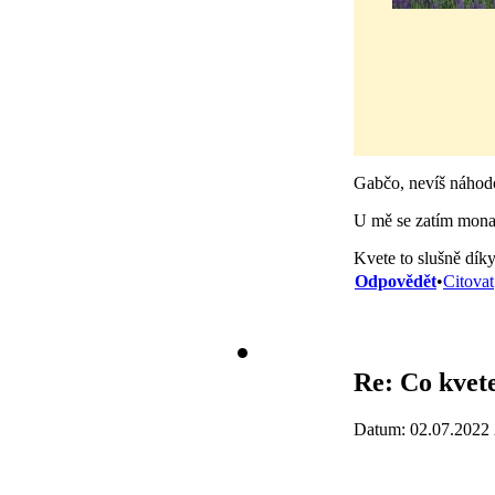
Gabčo, nevíš náhodo
U mě se zatím monar
Kvete to slušně dík
Odpovědět
•
Citovat
Re: Co kvete
Datum: 02.07.2022 