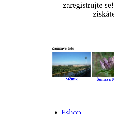
zaregistrujte s
získát
Zajímavé foto
Mělník
Šumava 0
Eshop