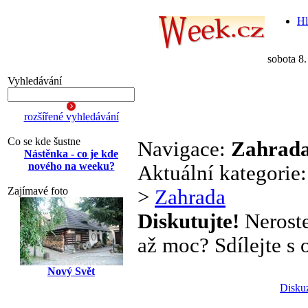
Hl
sobota 8
Vyhledávání
rozšířené vyhledávání
Co se kde šustne
Navigace:
Zahrad
Nástěnka - co je kde
nového na weeku?
Aktuální kategorie
Zajímavé foto
>
Zahrada
Diskutujte!
Neroste
až moc? Sdílejte s o
Nový Svět
Disku