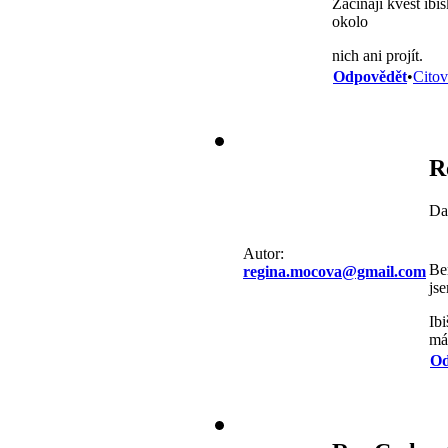
Začínají kvést ibi
okolo
nich ani projít.
Odpovědět
•
Citov
R
Da
Autor:
Be
regina.mocova@gmail.com
js
Ib
má
Od