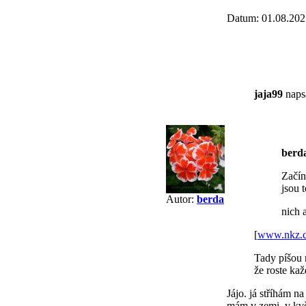
Datum: 01.08.202
jaja99
napsa
berd
Začín
jsou 
Autor:
berda
nich a
[
www.nkz.
Tady píšou 
že roste ka
Jájo. já stříhám n
mám v zemi, v kvě