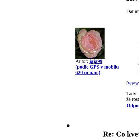
Datum
Autor:
jaja99
(podle GPS v mobilu
620 m n.m.)
[
www.
Tady p
že ros
Odpo
Re: Co kve