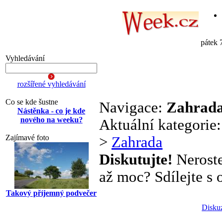
pátek 
Vyhledávání
rozšířené vyhledávání
Co se kde šustne
Navigace:
Zahrad
Nástěnka - co je kde
nového na weeku?
Aktuální kategorie
Zajímavé foto
>
Zahrada
Diskutujte!
Neroste
až moc? Sdílejte s o
Takový příjemný podvečer
Disku