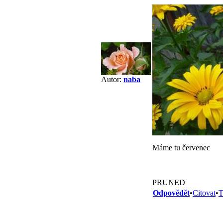
Autor:
naba
Máme tu červenec
PRUNED
Odpovědět
•
Citovat
•
T