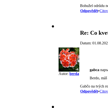
Bohužel odrůdu nev
Odpovědět
•
Citov
Re: Co kve
Datum: 01.08.202
gabca
napsa
Autor:
berda
Berdo, máš 
Gabčo na tvých ro
Odpovědět
•
Citov