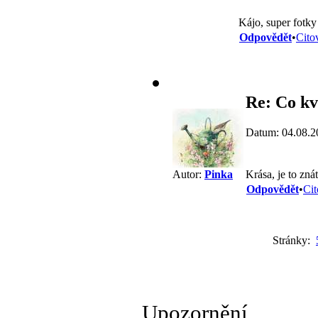
Kájo, super fotk
Odpovědět
•
Cito
Re: Co kv
Datum: 04.08.2
Krása, je to zná
Autor:
Pinka
Odpovědět
•
Cit
Stránky:
Upozornění