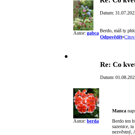
Datum: 31.07.202
Berdo, máš ty phlo
Autor:
gabca
Odpovědět
•
Citov
Re: Co kve
Datum: 01.08.202
Manca
naps
Berdo ten b
Autor:
berda
sazenice, ta
nezvěstný, 