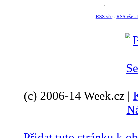
RSS vše
-
RSS vše - 
(c) 2006-14 Week.cz |
N
Přidat tuto stránku k 