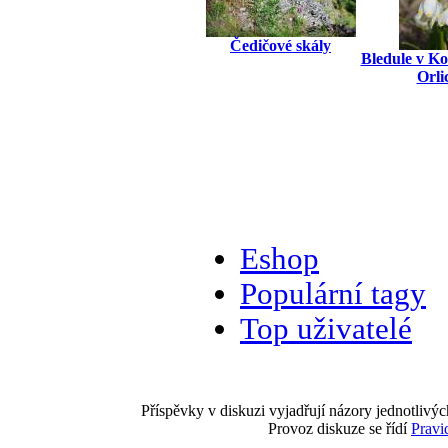
Čedičové skály
Bledule v Ko
Orli
Eshop
Populární tagy
Top uživatelé
Příspěvky v diskuzi vyjadřují názory jednotlivýc
Provoz diskuze se řídí
Pravi