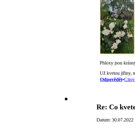
Phloxy jsou krásný
Už kvetou jiřiny, ně
Odpovědět
•
Citov
Re: Co kvete
Datum: 30.07.2022 