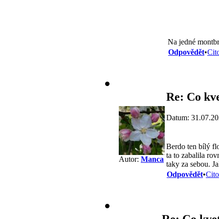
Na jedné montbréc
Odpovědět
•
Cit
Re: Co kve
Datum: 31.07.20
Berdo ten bílý f
ta to zabalila rov
Autor:
Manca
taky za sebou. Ja
Odpovědět
•
Cito
Re: Co kvet