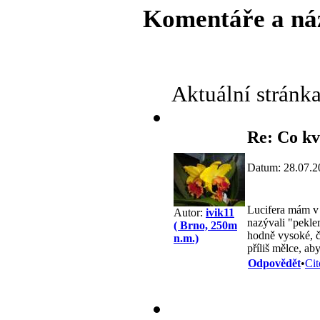
Komentáře a ná
Aktuální stránk
Re: Co kv
Datum: 28.07.2
Lucifera mám v z
Autor:
ivik11
nazývali "pekle
( Brno, 250m
hodně vysoké, čí
n.m.)
příliš mělce, ab
Odpovědět
•
Cit