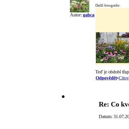
Další fotografie:
Autor:
gabca
Teď je období třa
Odpovědět
•
Citov
Re: Co kv
Datum: 31.07.2