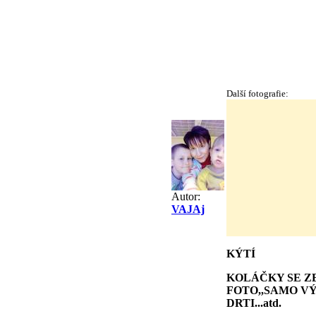
Další fotografie:
Autor:
VAJAj
KÝTÍ
KOLÁČKY SE ZE
FOTO,,SAMO V
DRTI...atd.