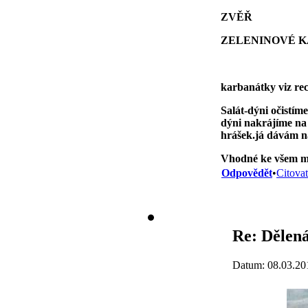
ZVĚŘ
ZELENINOVÉ 
karbanátky viz rec
Salát-dýni očistí
dýni nakrájíme na 
hrášek.já dávám na
Vhodné ke všem m
Odpovědět
•
Citovat
Re: Dělená
Datum: 08.03.20