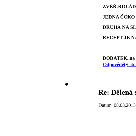
ZVĚŘ-ROLÁ
JEDNA ČOKO
DRUHÁ NA S
RECEPT JE N
DODATEK..na sla
Odpovědět
•
Cito
Re: Dělená 
Datum: 08.03.2013