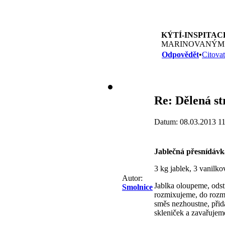
KÝTÍ-INSPITAC
MARINOVANÝM T
Odpovědět
•
Citovat
Re: Dělená st
Datum: 08.03.2013 11
Jablečná přesnídávk
3 kg jablek, 3 vanilko
Autor:
Jablka oloupeme, ods
Smolnice
rozmixujeme, do rozm
směs nezhoustne, při
skleniček a zavařujem