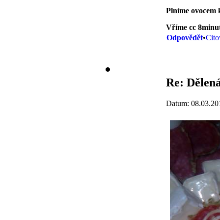
Plníme ovocem k
Vříme cc 8minut
Odpovědět
•
Cito
Re: Dělená
Datum: 08.03.20