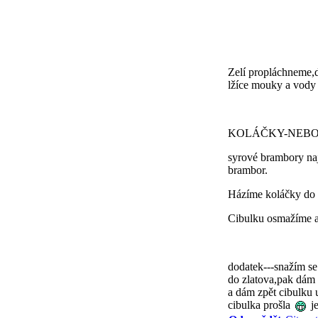
Zelí propláchneme,
lžíce mouky a vody 
KOLÁČKY-NEBO
syrové brambory naj
brambor.
Házíme koláčky do 
Cibulku osmažíme a
dodatek---snažím s
do zlatova,pak dám 
a dám zpět cibulku 
cibulka prošla
je