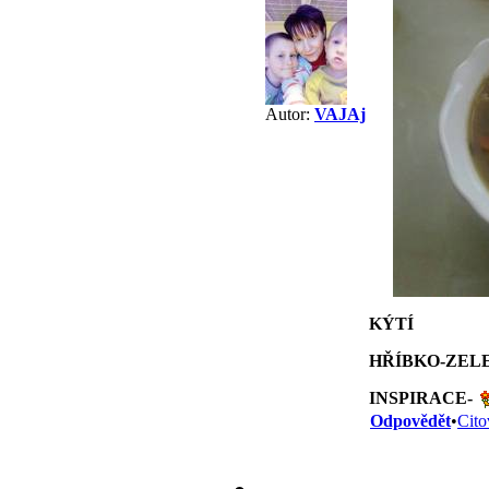
Autor:
VAJAj
KÝTÍ
HŘÍBKO-ZEL
INSPIRACE-
Odpovědět
•
Cito