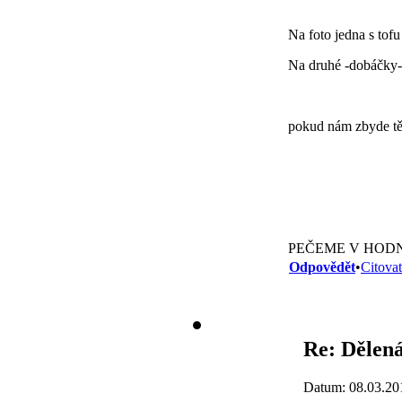
Na foto jedna s tof
Na druhé -dobáčky-p
pokud nám zbyde těs
PEČEME V HODN
Odpovědět
•
Citovat
Re: Dělená
Datum: 08.03.20