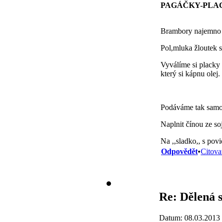
PAGÁČKY-PLA
Brambory najemno n
Pol,mluka žloutek s
Vyválíme si placky 
který si kápnu olej.
Podáváme tak samo
Naplnit čínou ze s
Na ,,sladko,, s pov
Odpovědět
•
Citova
Re: Dělená s
Datum: 08.03.2013