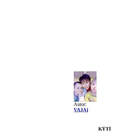
Autor:
VAJAj
KÝTÍ