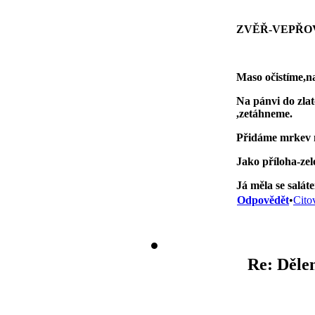
ZVĚŘ-VEPŘOV
Maso očistíme,n
Na pánvi do zla
,zetáhneme.
Přidáme mrkev n
Jako příloha-zel
Já měla se salát
Odpovědět
•
Cito
Re: Dělen