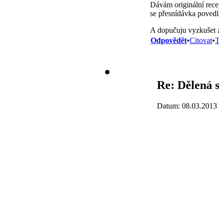
Dávám originální rece
se přesnídávka povedl
A dopučuju vyzkušet z 
Odpovědět
•
Citovat
•
T
Re: Dělená s
Datum: 08.03.2013