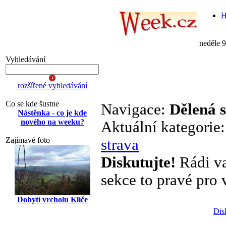
H
neděle 
Vyhledávání
rozšířené vyhledávání
Co se kde šustne
Navigace:
Dělená 
Nástěnka - co je kde
nového na weeku?
Aktuální kategorie
Zajímavé foto
strava
Diskutujte!
Rádi va
sekce to pravé pro v
Dobytí vrcholu Klíče
Dis