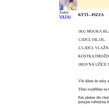
Autor:
KÝTÍ---PIZZA
VAJAj
1KG MOUKA H
1,5DCL OIL.OL.
2,5-3DCL VLAŽ
KOSTKA DROŽD
1ROVNÁ LŽÍCE 
Vše dáme do mísy a 
Těsto rozdělíme na
Pak plníme dle chut
posypat vařenýma hř