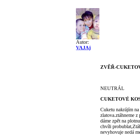
Autor:
VAJAj
ZVĚŘ-CUKETOV
NEUTRÁL
CUKETOVÉ KO
Cuketu nakrájím na 
zlatova.ztáhneme z
dáme zpět na plotn
chvíli probublat,Zt
nevyhovuje nedá med