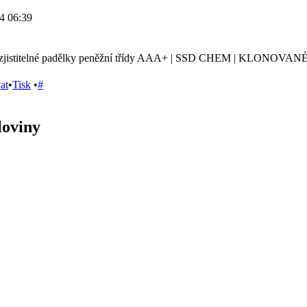
4 06:39
nezjistitelné padělky peněžní třídy AAA+ | SSD CHEM | KLONO
at
•
Tisk
•
#
loviny