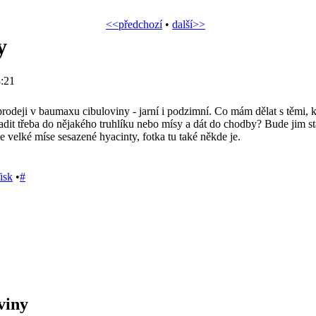
<<předchozí
•
další>>
y
:21
rodeji v baumaxu cibuloviny - jarní i podzimní. Co mám dělat s těmi, 
it třeba do nějakého truhlíku nebo mísy a dát do chodby? Bude jim sta
e velké míse sesazené hyacinty, fotka tu také někde je.
isk
•
#
viny