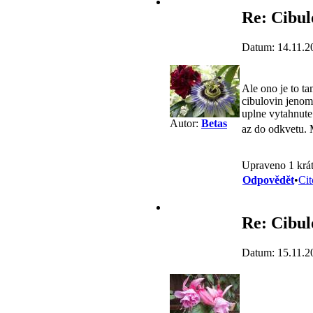
Re: Cibul
Datum: 14.11.2
Ale ono je to t
cibulovin jenom 
uplne vytahnute 
Autor:
Betas
az do odkvetu. 
Upraveno 1 krát
Odpovědět
•
Cit
Re: Cibul
Datum: 15.11.2