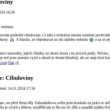
oviny
024 16:28
, nemam.
vala posledni cibuloviny z Lidlu a tentokrat musim souhrne pochvalit j
rokusy
A hlasim, ze objednavat uz nic dalsiho nebudu
a uz se je
sisci snezenky, jejich cibulky uz skoro lezou i na povrch pudy. Nevim, j
i je ted jeste nemam vyryt a zkusit je dostat hloubeji, ale uz maji dost ko
ovat
•
Tisk
•
#
e: Cibuloviny
tum: 14.11.2024 17:16
tas, asi před třemi díly Zahradníkova světa jsem koukala na práci se 
tu je vyryli s hlínou, rozdělili jak to šlo na víc dílů a zasadili zpátky.