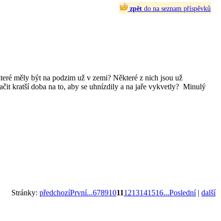
zpět
do na seznam příspěvků
které měly být na podzim už v zemi? Některé z nich jsou už
čit kratší doba na to, aby se uhnízdily a na jaře vykvetly? Minulý
Stránky:
předchozí
První...
6
7
8
9
10
11
12
13
14
15
16
...Poslední
|
další