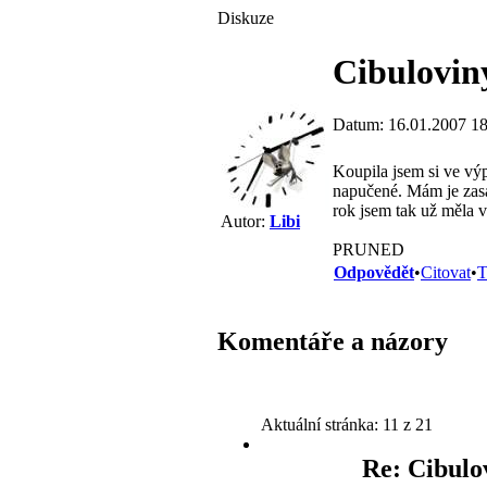
Diskuze
Cibulovin
Datum: 16.01.2007 18
Koupila jsem si ve výp
napučené. Mám je zasad
rok jsem tak už měla v
Autor:
Libi
PRUNED
Odpovědět
•
Citovat
•
T
Komentáře a názory
Aktuální stránka:
11 z 21
Re: Cibulo