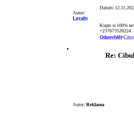
Datum: 12.11.202
Autor:
Loyalty
Kupte si 100% 
+237673528224
Odpovědět
•
Citov
Re: Cibu
Autor:
Reklama