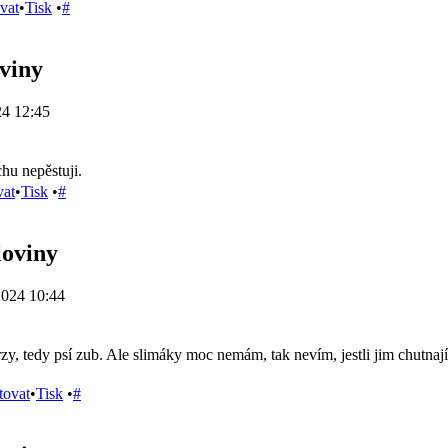
vat
•
Tisk
•
#
viny
24 12:45
hu nepěstuji.
vat
•
Tisk
•
#
loviny
2024 10:44
zy, tedy psí zub. Ale slimáky moc nemám, tak nevím, jestli jim chutna
tovat
•
Tisk
•
#