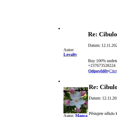
Re: Cibulo
Datum: 12.11.20
Autor:
Loyalty
Buy 100% undet
+237673528224
Odpovědět
•
Cito
Re: Cibul
Datum: 12.11.20
Pěstujete někdo k
Autor:
Manca