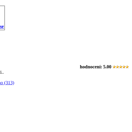
 se
hodnocení:
5.00
i..
o (313)