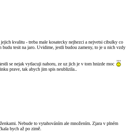
ejich kvalitu - treba male kosatecky nejhezci a nejvetsi cibulky co
n budu tesit na jaro. Uvidime, jestli budou zameny, to je u nich vzdy
estli se nejak vytlacuji nahoru, ze uz jich je v tom hnizde moc
rinku prave, tak abych jim spis neublizila..
sněženkami. Nebude to vytahováním ale množením. Zjara v plném
Počkala bych až po zimě.