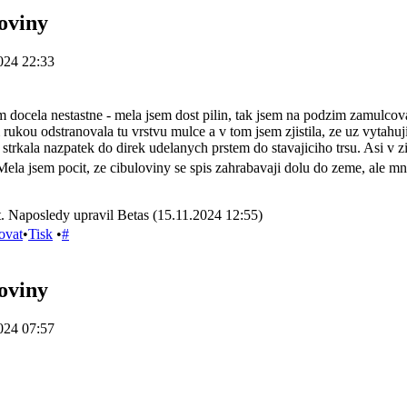
oviny
024 22:33
am docela nestastne - mela jsem dost pilin, tak jsem na podzim zamulcov
rukou odstranovala tu vrstvu mulce a v tom jsem zjistila, ze uz vytahuji
strkala nazpatek do direk udelanych prstem do stavajiciho trsu. Asi v 
Mela jsem pocit, ze cibuloviny se spis zahrabavaji dolu do zeme, ale 
. Naposledy upravil Betas (15.11.2024 12:55)
ovat
•
Tisk
•
#
oviny
024 07:57