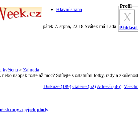
Profil
Hlavní strana
pátek 7. srpna, 22:18 Svátek má Lada
Přihlásit
a květena
>
Zahrada
 nebo naopak roste až moc? Sdílejte s ostatními fotky, rady a zkušenost
Diskuze (189)
Galerie (52)
Adresář (46)
Všechn
é stromy a jejich plody