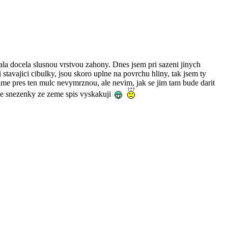
ala docela slusnou vrstvou zahony. Dnes jsem pri sazeni jinych
 stavajici cibulky, jsou skoro uplne na povrchu hliny, tak jsem ty
zime pres ten mulc nevymrznou, ale nevim, jak se jim tam bude darit
mne snezenky ze zeme spis vyskakuji