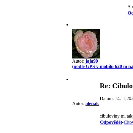
A 
Od
Autor:
jaja99
(podle GPS v mobilu 620 m n.
Re: Cibulo
Datum: 14.11.20
Autor:
alenak
cibuloviny mi taky
Odpovědět
•
Cito