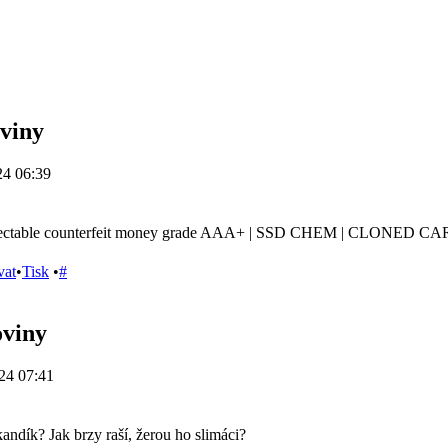
viny
24 06:39
ectable counterfeit money grade AAA+ | SSD CHEM | CLONED 
vat
•
Tisk
•
#
oviny
24 07:41
andík? Jak brzy raší, žerou ho slimáci?