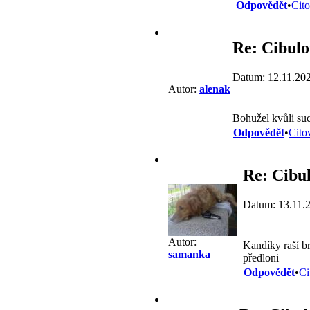
Odpovědět
•
Cito
Re: Cibulo
Datum: 12.11.20
Autor:
alenak
Bohužel kvůli suc
Odpovědět
•
Cito
Re: Cibu
Datum: 13.11.
Autor:
Kandíky raší br
samanka
předloni
Odpovědět
•
Ci