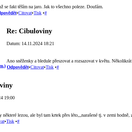
už se fakt těším na jaro. Jak to všechno poleze. Doufám.
povědět
•
Citovat
•
Tisk
•
#
Re: Cibuloviny
Datum: 14.11.2024 18:21
Ano sněženky a bledule přeszovat a rozsazovat v květu. Několikrát
m.)
Odpovědět
•
Citovat
•
Tisk
•
#
viny
24 19:00
 některé lezou, ale byl tam krtek přes léto,,,narašené tj. v zemi hodně, zv
vat
•
Tisk
•
#