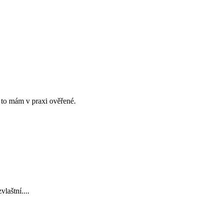
 to mám v praxi ověřené.
laštní....