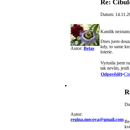
Re: Cibul
Datum: 14.11.2
Kandik neznam
Dnes jsem dosazo
kdy, to same k
Autor:
Betas
loterie.
Vyrusila jsem ra
tak nevím, jestl
Odpovědět
•
Cit
R
Da
Autor:
regina.mocova@gmail.com
Be
kvě