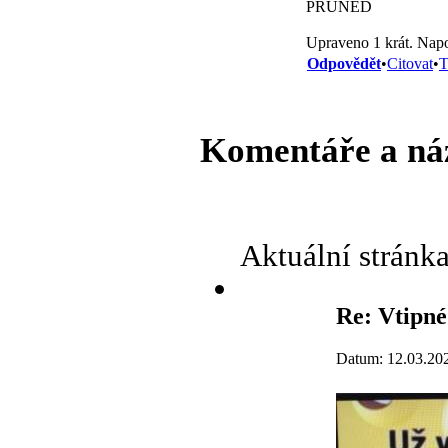
PRUNED
Upraveno 1 krát. Napo
Odpovědět
•
Citovat
•
T
Komentáře a ná
Aktuální stránk
Re: Vtipné
Datum: 12.03.20