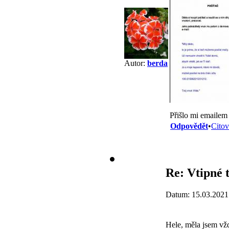
Autor:
berda
Přišlo mi emaile
Odpovědět
•
Citov
Re: Vtipné 
Datum: 15.03.2021
Hele, měla jsem vžd