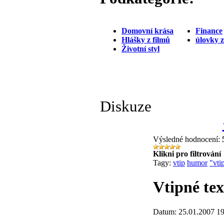
Domovní krása
Finance
Hlášky z filmů
úlovky 
Životní styl
Diskuze
Výsledné hodnocení:
Klikni pro filtrování
Tagy:
vtip
humor
"vti
Vtipné tex
Datum: 25.01.2007 19