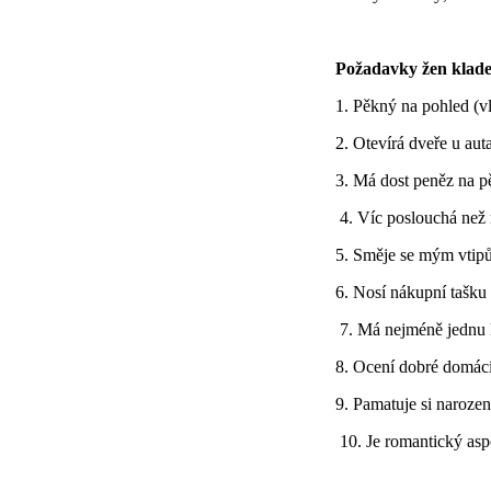
Požadavky žen kladen
1. Pěkný na pohled (v
2. Otevírá dveře u auta
3. Má dost peněz na p
4. Víc poslouchá než
5. Směje se mým vtip
6. Nosí nákupní tašku
7. Má nejméně jednu 
8. Ocení dobré domácí
9. Pamatuje si narozen
10. Je romantický asp