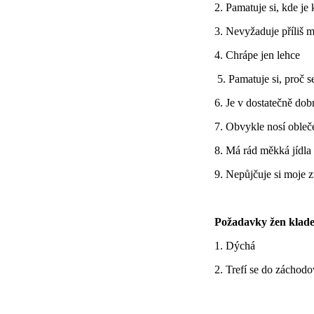
2. Pamatuje si, kde je
3. Nevyžaduje příliš 
4. Chrápe jen lehce
5. Pamatuje si, proč s
6. Je v dostatečně dob
7. Obvykle nosí obleč
8. Má rád měkká jídla
9. Nepůjčuje si moje 
Požadavky žen kladen
1. Dýchá
2. Trefí se do záchod