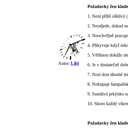
Požadavky žen kladen
1. Není příliš ošklivý 
2. Neodjede, dokud n
3. Neochvějně pracuje
4. Přikyvuje když ml
5. Většinou dokáže sl
Autor:
Libi
6. Je v dostatečně dob
7. Nosí dost dlouhé tr
8. Nekupuje šampaňsk
9. Sundává prkýnko n
10. Skoro každý víken
Požadavky žen kladen