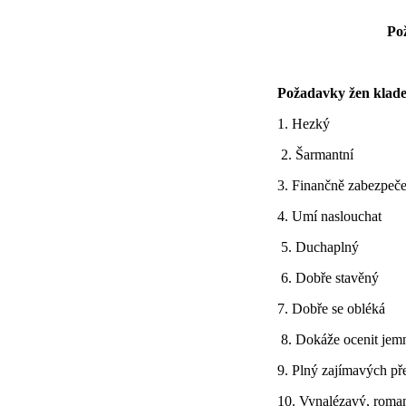
Po
Požadavky žen klade
1. Hezký
2. Šarmantní
3. Finančně zabezpeč
4. Umí naslouchat
5. Duchaplný
6. Dobře stavěný
7. Dobře se obléká
8. Dokáže ocenit jem
9. Plný zajímavých př
10. Vynalézavý, roma