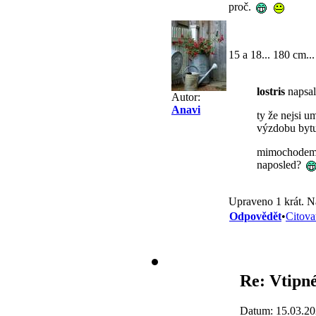
proč.
15 a 18... 180 cm.
lostris
napsal
Autor:
Anavi
ty že nejsi 
výzdobu bytu
mimochodem ti
naposled?
Upraveno 1 krát. N
Odpovědět
•
Citova
Re: Vtipné
Datum: 15.03.20