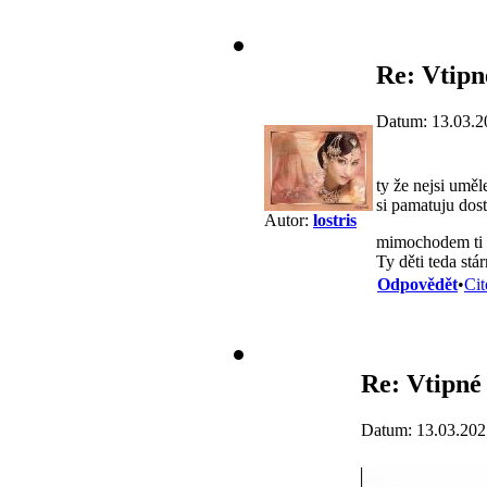
Re: Vtipn
Datum: 13.03.2
ty že nejsi umě
si pamatuju dos
Autor:
lostris
mimochodem ti pu
Ty děti teda stá
Odpovědět
•
Cit
Re: Vtipné 
Datum: 13.03.202