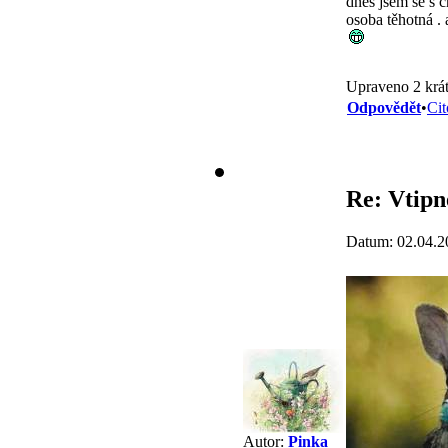
dnes jsem se s c
osoba těhotná . 
Upraveno 2 krát
Odpovědět
•
Cit
Re: Vtipn
Datum: 02.04.2
Autor:
Pinka