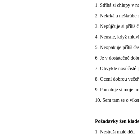
1. Stříhá si chlupy v n
2. Nekrká a neškrábe s
3. Nepůjčuje si příliš 
4. Neusne, když mluv
5. Neopakuje příliš ča
6. Je v dostatečně dob
7. Obvykle nosí čisté 
8. Ocení dobrou večeři
9. Pamatuje si moje j
10. Sem tam se o víke
Požadavky žen kladen
1. Nestraší malé děti