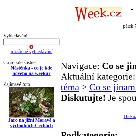
pátek 
Vyhledávání
rozšířené vyhledávání
Co se kde šustne
Navigace:
Co se j
Nástěnka - co je kde
nového na weeku?
Aktuální kategorie
Zajímavé foto
téma
>
Co se jinam
Diskutujte!
Je spou
Disku
Jaro na jižní Moravě a
východních Cechách
Podkategorie: