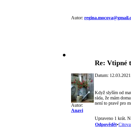
Autor:
regina.mocova@gmail.
Re: Vtipné 
Datum: 12.03.2021
Když slyším od mate
ráda, že mám doma p
není to pravé pro 
Autor:
Anavi
Upraveno 1 krát. N
Odpovědět
•
Citova