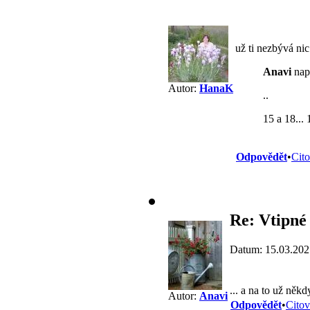
už ti nezbývá nic
Anavi
naps
Autor:
HanaK
..
15 a 18...
Odpovědět
•
Cito
Re: Vtipné 
Datum: 15.03.202
... a na to už něk
Autor:
Anavi
Odpovědět
•
Citov