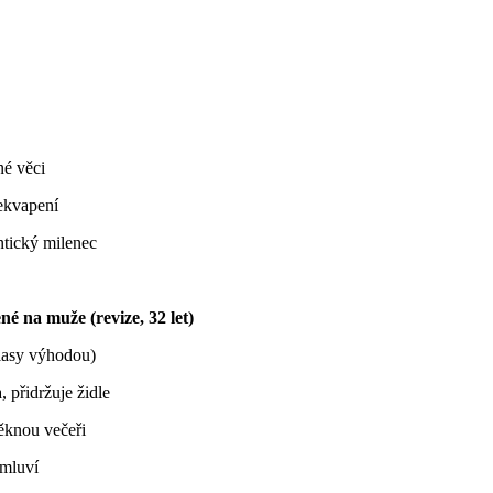
né věci
ekvapení
ntický milenec
é na muže (revize, 32 let)
lasy výhodou)
, přidržuje židle
ěknou večeři
 mluví