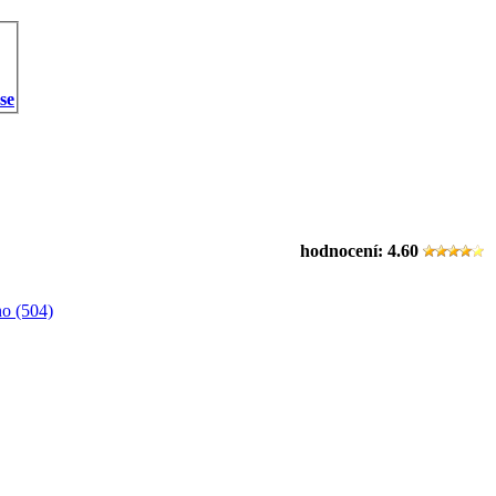
 se
hodnocení:
4.60
o (504)