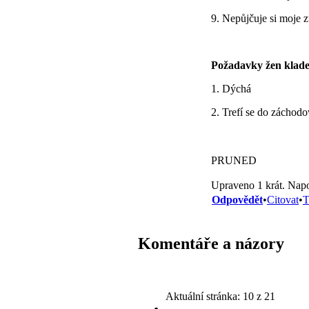
9. Nepůjčuje si moje 
Požadavky žen kladen
1. Dýchá
2. Trefí se do záchod
PRUNED
Upraveno 1 krát. Napo
Odpovědět
•
Citovat
•
T
Komentáře a názory
Aktuální stránka:
10 z 21