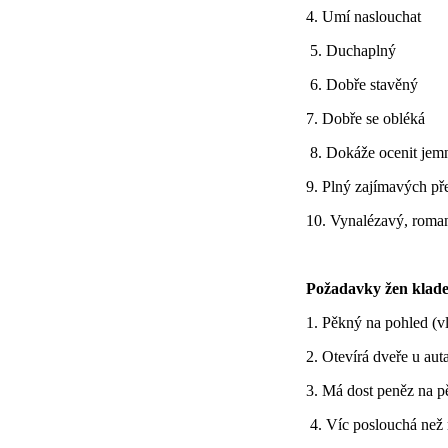
4. Umí naslouchat
5. Duchaplný
6. Dobře stavěný
7. Dobře se obléká
8. Dokáže ocenit jem
9. Plný zajímavých př
10. Vynalézavý, roma
Požadavky žen kladen
1. Pěkný na pohled (v
2. Otevírá dveře u auta
3. Má dost peněz na p
4. Víc poslouchá než