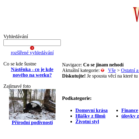
Vyhledávání
rozšířené vyhledávání
Co se kde šustne
Navigace:
Co se jinam nehodí
Nástěnka - co je kde
Aktuální kategorie:
Vše
>
Ostatní 
nového na weeku?
Diskutujte!
Je spousta věcí na které tu
Zajímavé foto
Podkategorie:
Domovní krása
Finance
Hlášky z filmů
úlovky 
Životní styl
Přírodní podivnosti