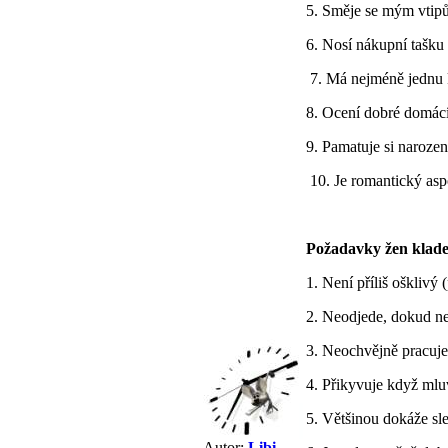
5. Směje se mým vtip
6. Nosí nákupní tašku
7. Má nejméně jednu 
8. Ocení dobré domácí
9. Pamatuje si narozen
10. Je romantický asp
Požadavky žen kladen
1. Není příliš ošklivý 
2. Neodjede, dokud n
3. Neochvějně pracuje
4. Přikyvuje když ml
5. Většinou dokáže sl
Autor:
Libi