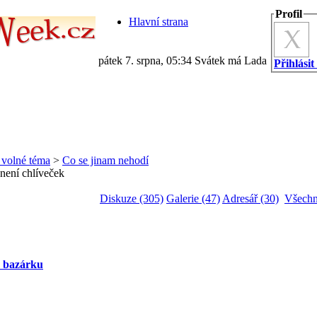
Profil
Hlavní strana
pátek 7. srpna, 05:34 Svátek má Lada
Přihlásit
a volné téma
>
Co se jinam nehodí
 není chlíveček
Diskuze (305)
Galerie (47)
Adresář (30)
Všechn
z bazárku