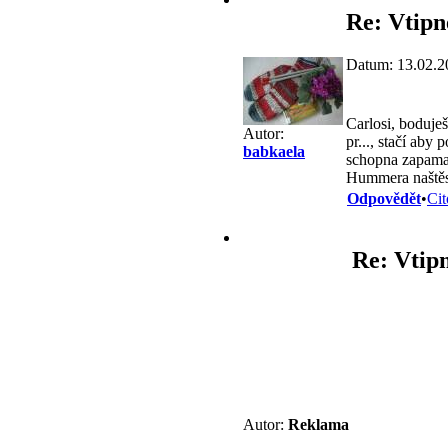
Re: Vtipn
Datum: 13.02.2
Carlosi, boduje
Autor:
pr..., stačí aby
babkaela
schopna zapamat
Hummera naštěs
Odpovědět
•
Cit
Re: Vtipn
Autor:
Reklama