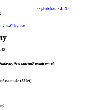
<<předchozí
•
další>>
5
pný text"
legrace
ty
:48
žadavky žen ohledně kvalit mužů
né na muže (22 let)
ený