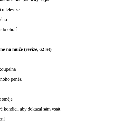
 u televize
méno
ndu oholí
é na muže (revize, 62 let)
 koupelna
mnoho peněz
e směje
ré kondici, aby dokázal sám vstát
ení