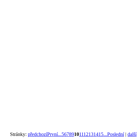
Stránky:
předchozí
První...
5
6
7
8
9
10
11
12
13
14
15
...Poslední
|
další