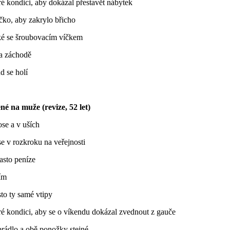
ré kondici, aby dokázal přestavět nábytek
ičko, aby zakrylo břicho
é se šroubovacím víčkem
a záchodě
d se holí
é na muže (revize, 52 let)
ose a v uších
e v rozkroku na veřejnosti
často peníze
ím
sto ty samé vtipy
ré kondici, aby se o víkendu dokázal zvednout z gauče
prádlo a obě ponožky stejné