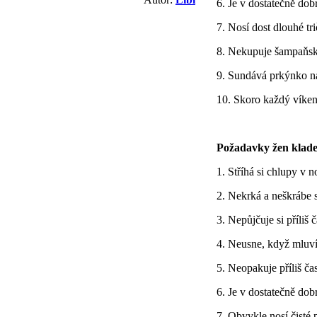
6. Je v dostatečně dob
7. Nosí dost dlouhé tr
8. Nekupuje šampaňsk
9. Sundává prkýnko n
10. Skoro každý víken
Požadavky žen kladen
1. Stříhá si chlupy v n
2. Nekrká a neškrábe s
3. Nepůjčuje si příliš 
4. Neusne, když mluv
5. Neopakuje příliš ča
6. Je v dostatečně dob
7. Obvykle nosí čisté 