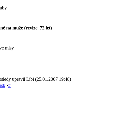
zuby
é na muže (revize, 72 let)
ové mísy
sledy upravil Libi (25.01.2007 19:48)
isk
•
#