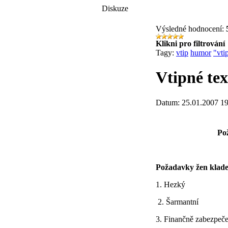
Diskuze
Výsledné hodnocení:
Klikni pro filtrování
Tagy:
vtip
humor
"vti
Vtipné tex
Datum: 25.01.2007 19
Po
Požadavky žen klade
1. Hezký
2. Šarmantní
3. Finančně zabezpeč