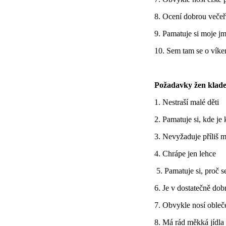
8. Ocení dobrou večeři
9. Pamatuje si moje j
10. Sem tam se o víke
Požadavky žen kladen
1. Nestraší malé děti
2. Pamatuje si, kde je
3. Nevyžaduje příliš 
4. Chrápe jen lehce
5. Pamatuje si, proč s
6. Je v dostatečně dob
7. Obvykle nosí obleč
8. Má rád měkká jídla