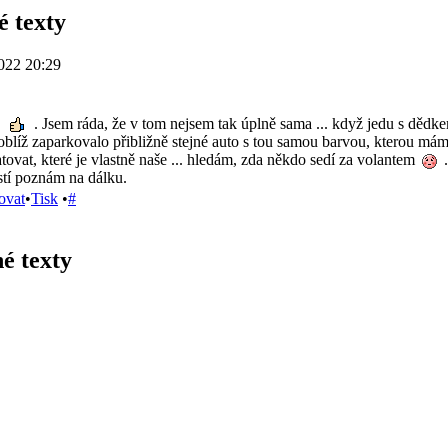
é texty
022 20:29
š
. Jsem ráda, že v tom nejsem tak úplně sama ... když jedu s dě
 poblíž zaparkovalo přibližně stejné auto s tou samou barvou, kterou máme
ovat, které je vlastně naše ... hledám, zda někdo sedí za volantem
.
tí poznám na dálku.
ovat
•
Tisk
•
#
é texty