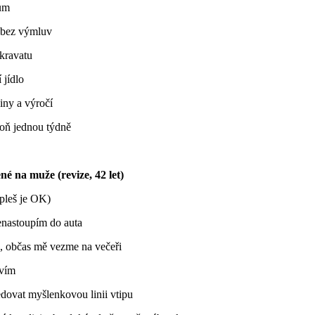
ům
 bez výmluv
kravatu
 jídlo
iny a výročí
oň jednou týdně
é na muže (revize, 42 let)
(pleš je OK)
enastoupím do auta
, občas mě vezme na večeři
uvím
edovat myšlenkovou linii vtipu