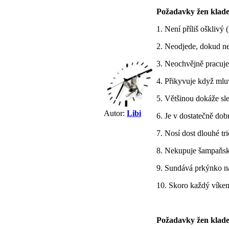
Požadavky žen kladen
1. Není příliš ošklivý 
2. Neodjede, dokud n
3. Neochvějně pracuje
4. Přikyvuje když ml
5. Většinou dokáže sl
Autor:
Libi
6. Je v dostatečně dob
7. Nosí dost dlouhé tr
8. Nekupuje šampaňsk
9. Sundává prkýnko n
10. Skoro každý víken
Požadavky žen kladen