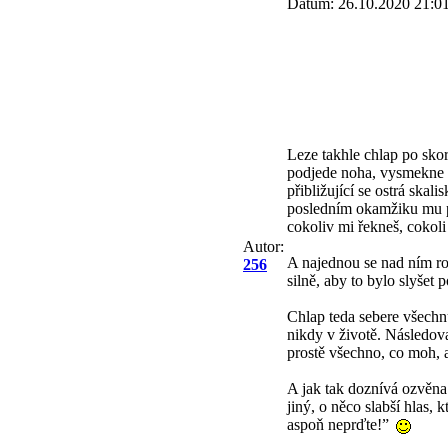
Datum: 26.10.2020 21:0
Leze takhle chlap po sko
podjede noha, vysmekne se
přibližující se ostrá skal
posledním okamžiku mu pro
cokoliv mi řekneš, cokoli
Autor:
A najednou se nad ním roz
256
silně, aby to bylo slyšet 
Chlap teda sebere všechnu
nikdy v životě. Následoval
prostě všechno, co moh, a
A jak tak doznívá ozvěna
jiný, o něco slabší hlas,
aspoň neprďte!”