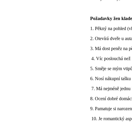
Požadavky žen kladen
1. Pěkný na pohled (v
2. Otevírá dveře u auta
3. Má dost peněz na p
4. Víc poslouchá než
5. Směje se mým vtip
6. Nosí nákupní tašku
7. Má nejméně jednu 
8. Ocení dobré domácí
9. Pamatuje si narozen
10. Je romantický asp