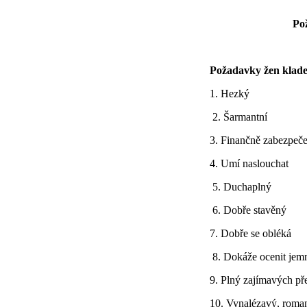
Po
Požadavky žen klade
1. Hezký
2. Šarmantní
3. Finančně zabezpeč
4. Umí naslouchat
5. Duchaplný
6. Dobře stavěný
7. Dobře se obléká
8. Dokáže ocenit jem
9. Plný zajímavých př
10. Vynalézavý, roma