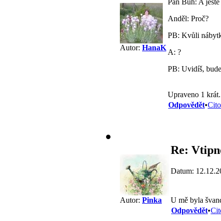
Pan Bůh: A ještě
Anděl: Proč?
PB: Kvůli nábyt
Autor:
HanaK
A: ?
PB: Uvidíš, bude
Upraveno 1 krát
Odpovědět
•
Cito
Re: Vtipn
Datum: 12.12.2
U mě byla švand
Autor:
Pinka
Odpovědět
•
Cit