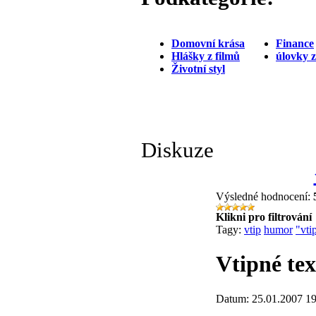
Domovní krása
Finance
Hlášky z filmů
úlovky 
Životní styl
Diskuze
Výsledné hodnocení:
Klikni pro filtrování
Tagy:
vtip
humor
"vti
Vtipné tex
Datum: 25.01.2007 19