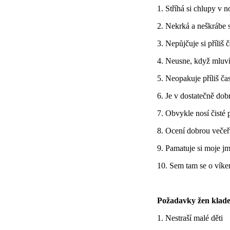
1. Stříhá si chlupy v n
2. Nekrká a neškrábe s
3. Nepůjčuje si příliš 
4. Neusne, když mluv
5. Neopakuje příliš ča
6. Je v dostatečně dob
7. Obvykle nosí čisté 
8. Ocení dobrou večeři
9. Pamatuje si moje j
10. Sem tam se o víke
Požadavky žen kladen
1. Nestraší malé děti