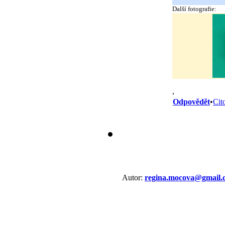
Další fotografie:
,
Odpovědět
•
Cit
Autor:
regina.mocova@gmail.