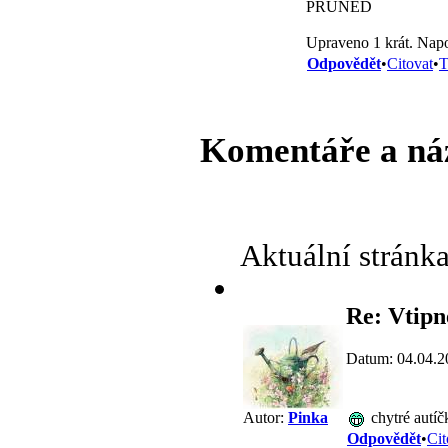
PRUNED
Upraveno 1 krát. Napo
Odpovědět
•
Citovat
•
T
Komentáře a ná
Aktuální stránk
Re: Vtipn
Datum: 04.04.2
chytré autíč
Autor:
Pinka
Odpovědět
•
Cit