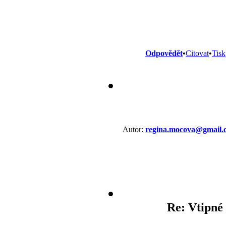
Odpovědět
•
Citovat
•
Tisk
Autor:
regina.mocova@gmail.
Re: Vtipné 