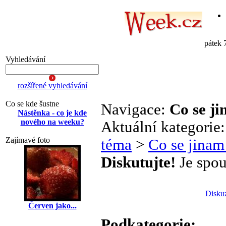
pátek 
Vyhledávání
rozšířené vyhledávání
Co se kde šustne
Navigace:
Co se j
Nástěnka - co je kde
nového na weeku?
Aktuální kategorie
Zajímavé foto
téma
>
Co se jinam
Diskutujte!
Je spou
Disku
Červen jako...
Podkategorie: