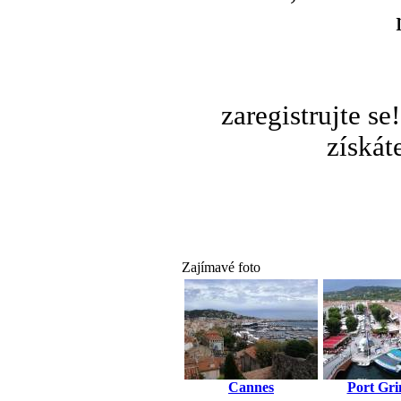
zaregistrujte s
získát
Zajímavé foto
Cannes
Port Gr