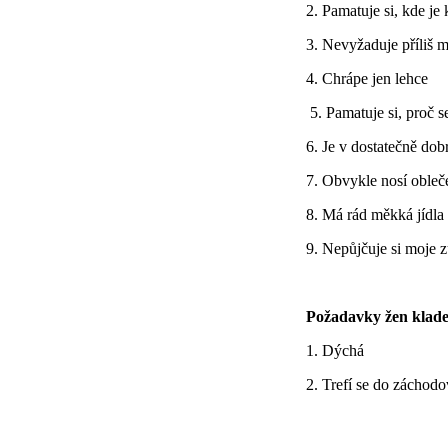
2. Pamatuje si, kde je
3. Nevyžaduje příliš 
4. Chrápe jen lehce
5. Pamatuje si, proč s
6. Je v dostatečně dob
7. Obvykle nosí obleč
8. Má rád měkká jídla
9. Nepůjčuje si moje 
Požadavky žen kladen
1. Dýchá
2. Trefí se do záchod