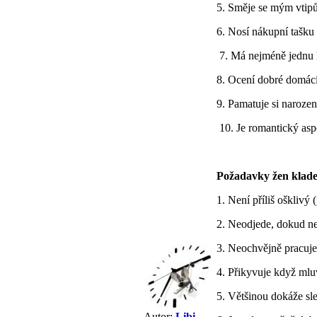
5. Směje se mým vtip
6. Nosí nákupní tašku
7. Má nejméně jednu 
8. Ocení dobré domácí
9. Pamatuje si narozen
10. Je romantický asp
Požadavky žen kladen
1. Není příliš ošklivý 
2. Neodjede, dokud n
3. Neochvějně pracuje
4. Přikyvuje když ml
5. Většinou dokáže sl
Autor:
Libi