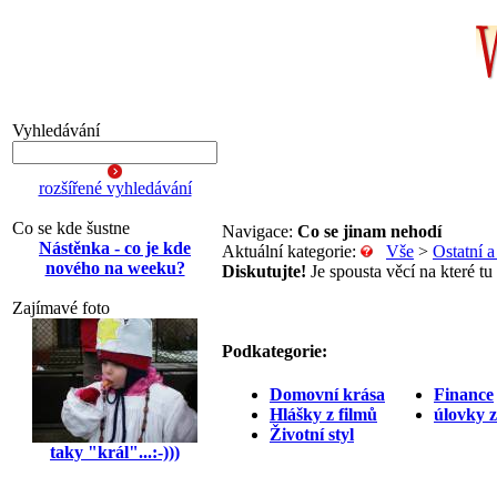
Vyhledávání
rozšířené vyhledávání
Co se kde šustne
Navigace:
Co se jinam nehodí
Nástěnka - co je kde
Aktuální kategorie:
Vše
>
Ostatní 
nového na weeku?
Diskutujte!
Je spousta věcí na které tu
Zajímavé foto
Podkategorie:
Domovní krása
Finance
Hlášky z filmů
úlovky 
Životní styl
taky "král"...:-)))