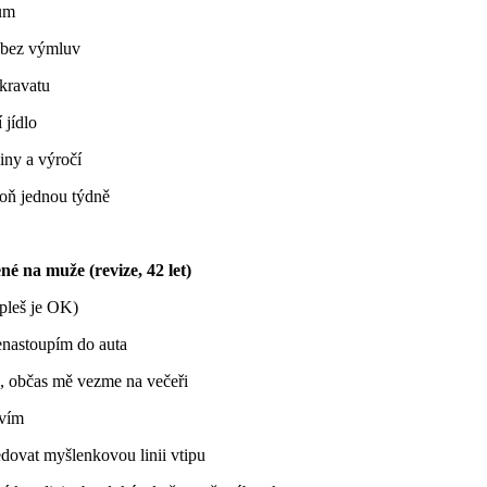
ům
 bez výmluv
kravatu
 jídlo
iny a výročí
oň jednou týdně
é na muže (revize, 42 let)
(pleš je OK)
enastoupím do auta
, občas mě vezme na večeři
uvím
edovat myšlenkovou linii vtipu