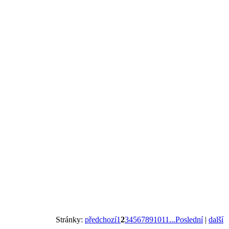
Stránky:
předchozí
1
2
3
4
5
6
7
8
9
10
11
...Poslední
|
další