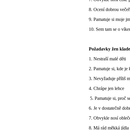
8. Ocení dobrou večeři
9. Pamatuje si moje j
10. Sem tam se o víke
Požadavky žen kladen
1. Nestraší malé děti
2. Pamatuje si, kde je
3. Nevyžaduje příliš 
4. Chrápe jen lehce
5. Pamatuje si, proč s
6. Je v dostatečně dob
7. Obvykle nosí obleč
8. Má rád měkká jídla