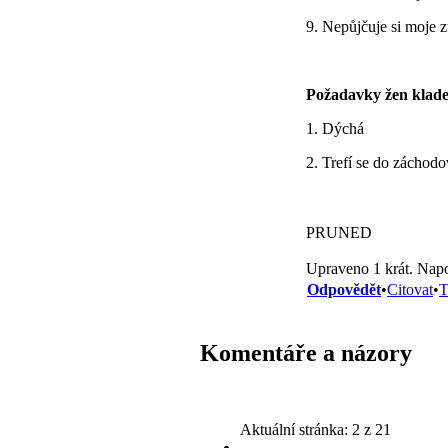
9. Nepůjčuje si moje 
Požadavky žen kladen
1. Dýchá
2. Trefí se do záchod
PRUNED
Upraveno 1 krát. Napo
Odpovědět
•
Citovat
•
T
Komentáře a názory
Aktuální stránka:
2 z 21