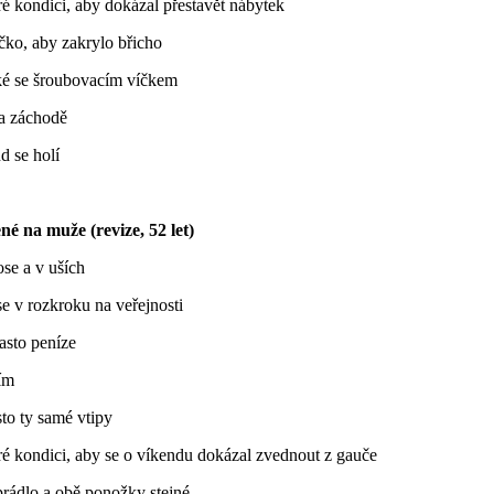
ré kondici, aby dokázal přestavět nábytek
ičko, aby zakrylo břicho
é se šroubovacím víčkem
a záchodě
d se holí
é na muže (revize, 52 let)
ose a v uších
e v rozkroku na veřejnosti
často peníze
ím
sto ty samé vtipy
ré kondici, aby se o víkendu dokázal zvednout z gauče
prádlo a obě ponožky stejné