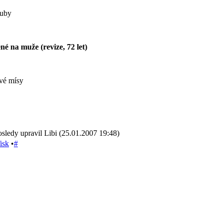
zuby
é na muže (revize, 72 let)
ové mísy
sledy upravil Libi (25.01.2007 19:48)
isk
•
#