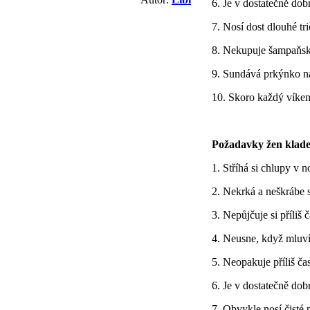
6. Je v dostatečně dob
7. Nosí dost dlouhé tr
8. Nekupuje šampaňsk
9. Sundává prkýnko n
10. Skoro každý víken
Požadavky žen kladen
1. Stříhá si chlupy v n
2. Nekrká a neškrábe s
3. Nepůjčuje si příliš 
4. Neusne, když mluv
5. Neopakuje příliš ča
6. Je v dostatečně dob
7. Obvykle nosí čisté 