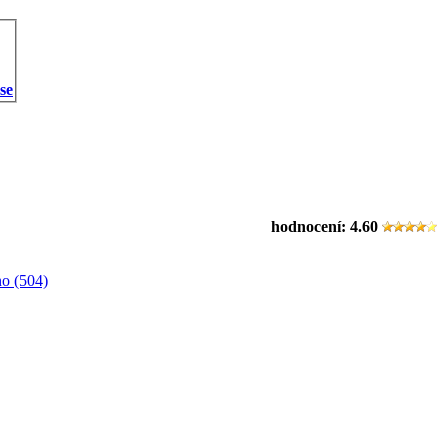
 se
hodnocení:
4.60
o (504)