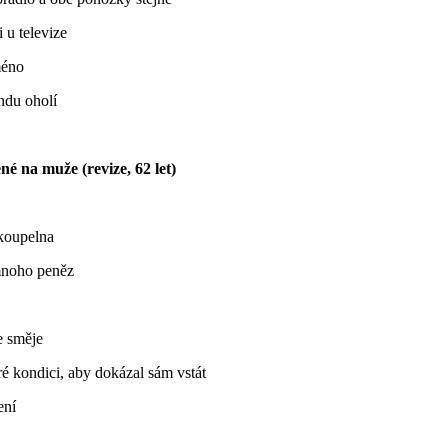
 u televize
méno
ndu oholí
é na muže (revize, 62 let)
 koupelna
mnoho peněz
e směje
ré kondici, aby dokázal sám vstát
ení