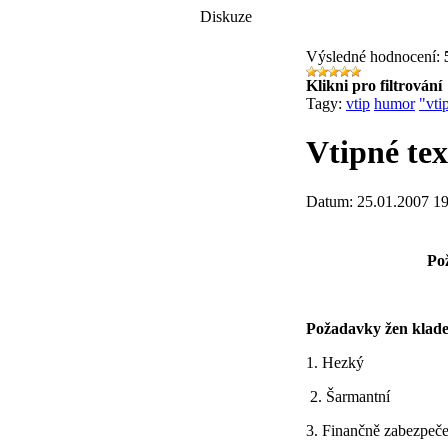
Diskuze
Výsledné hodnocení:
Klikni pro filtrování
Tagy:
vtip
humor
"vti
Vtipné tex
Datum: 25.01.2007 19
Po
Požadavky žen klade
1. Hezký
2. Šarmantní
3. Finančně zabezpeč