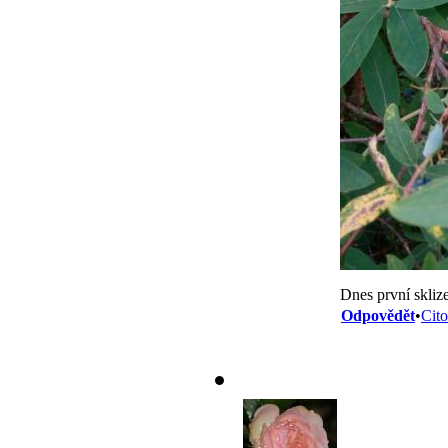
Dnes první skliz
Odpovědět
•
Cito