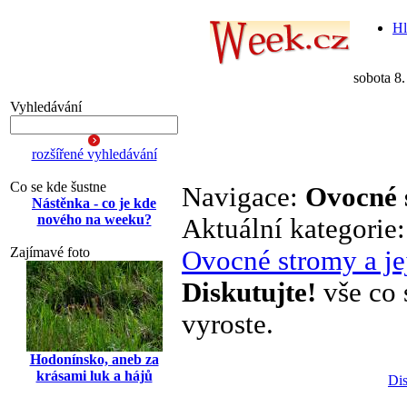
Hl
sobota 8
Vyhledávání
rozšířené vyhledávání
Co se kde šustne
Navigace:
Ovocné s
Nástěnka - co je kde
nového na weeku?
Aktuální kategorie
Zajímavé foto
Ovocné stromy a je
Diskutujte!
vše co 
vyroste.
Hodonínsko, aneb za
krásami luk a hájů
Dis