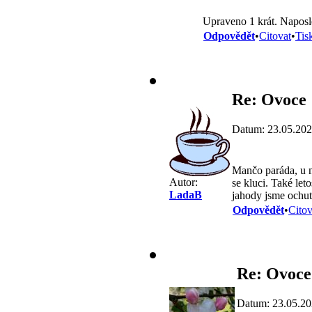
Upraveno 1 krát. Naposl
Odpovědět
•
Citovat
•
Tis
Re: Ovoce
Datum: 23.05.202
Mančo paráda, u n
Autor:
se kluci. Také le
LadaB
jahody jsme ochut
Odpovědět
•
Citov
Re: Ovoce
Datum: 23.05.20