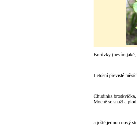
Borůvky (nevím jaké, 
Letošní převislé měsíč
Chudinka broskvička, k
Mocně se snaží a plodí
a ještě jednou nový st