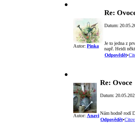
Re: Ovoc
Datum: 20.05.2
Je to jedna z pr
Autor:
Pinka
např. Heidi něk
Odpovědět
•
Cit
Re: Ovoce
Datum: 20.05.202
Nám hodně rodí 
Autor:
Anavi
Odpovědět
•
Citov