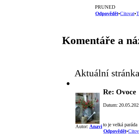
PRUNED
Odpovědět
•
Citovat
•
T
Komentáře a ná
Aktuální stránk
Re: Ovoce
Datum: 20.05.202
to je velká paráda
Autor:
Anavi
Odpovědět
•
Citov