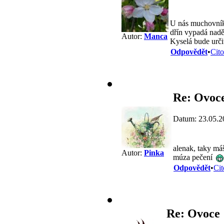
U nás muchovník a
dřín vypadá nadě
Autor:
Manca
Kyselá bude urči
Odpovědět
•
Cito
Re: Ovoc
Datum: 23.05.2
alenak, taky m
Autor:
Pinka
múza pečení
Odpovědět
•
Cit
Re: Ovoce