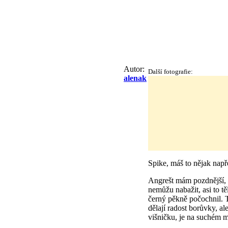
Autor:
Další fotografie:
alenak
Spike, máš to nějak nap
Angrešt mám pozdnější, n
nemůžu nabažit, asi to tě
černý pěkně počochnil. 
dělají radost borůvky, al
višničku, je na suchém m