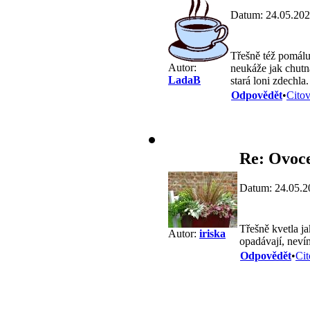
Datum: 24.05.202
Třešně též pomálu
Autor:
neukáže jak chutn
LadaB
stará loni zdechla
Odpovědět
•
Citov
Re: Ovoc
Datum: 24.05.2
Třešně kvetla ja
Autor:
iriska
opadávají, neví
Odpovědět
•
Cit