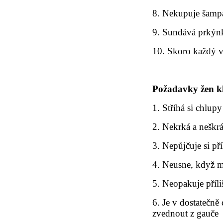
8. Nekupuje šamp
9. Sundává prkýn
10. Skoro každý v
Požadavky žen kl
1. Stříhá si chlupy
2. Nekrká a neškrá
3. Nepůjčuje si pří
4. Neusne, když 
5. Neopakuje příli
6. Je v dostatečně
zvednout z gauče