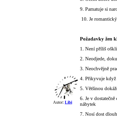
9. Pamatuje si nar
10. Je romantický
Požadavky žen kl
1. Není příliš oškl
2. Neodjede, doku
3. Neochvějně pra
4. Přikyvuje kdy
5. Většinou dokáž
6. Je v dostatečně
Autor:
Libi
nábytek
7. Nosí dost dlouh