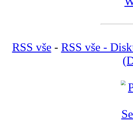
W
RSS vše
-
RSS vše - Disk
(D