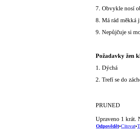
7. Obvykle nosí o
8. Má rád měkká j
9. Nepůjčuje si m
Požadavky žen kl
1. Dýchá
2. Trefí se do zá
PRUNED
Upraveno 1 krát. 
Odpovědět
•
Citovat
•
T