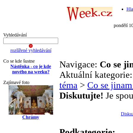
Hla
pondělí 1
Vyhledávání
rozšířené vyhledávání
Co se kde šustne
Navigace:
Co se j
Nástěnka - co je kde
nového na weeku?
Aktuální kategorie
Zajímavé foto
téma
>
Co se jinam
Diskutujte!
Je spou
Disku
Chrámy
Podkategorie: