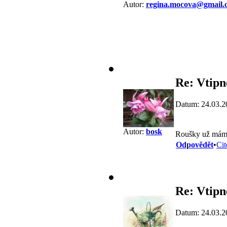
Autor:
regina.mocova@gmail.
Re: Vtipn
Datum: 24.03.2
Autor:
bosk
Roušky už máme
Odpovědět
•
Cit
Re: Vtipn
Datum: 24.03.2