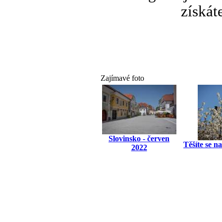
získát
Zajímavé foto
Slovinsko - červen
Těšíte se n
2022