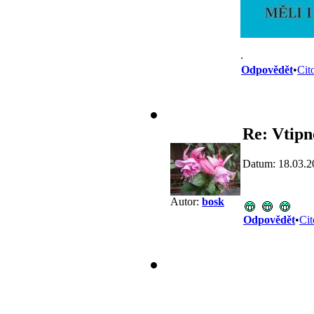
.
Odpovědět
•
Cit
Re: Vtipn
Datum: 18.03.2
Autor:
bosk
Odpovědět
•
Cit