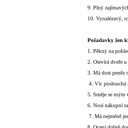
9. Plný zajímavýc
10. Vynalézavý, r
Požadavky žen kl
1. Pěkný na pohle
2. Otevírá dveře u 
3. Má dost peněz 
4. Víc poslouchá 
5. Směje se mým 
6. Nosí nákupní t
7. Má nejméně je
8. Ocení dobré do