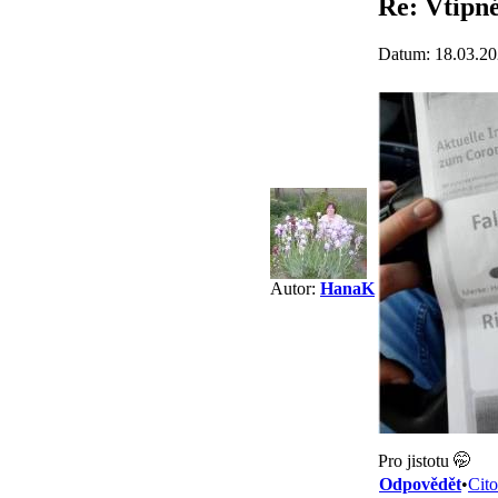
Re: Vtipné
Datum: 18.03.20
Autor:
HanaK
Pro jistotu 🤭
Odpovědět
•
Cito